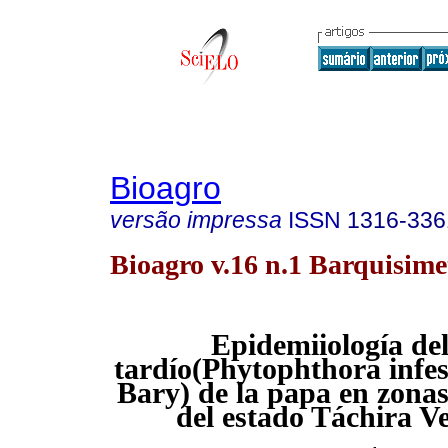
Bioagro
versão impressa
ISSN
1316-336
Bioagro v.16 n.1 Barquisime
Epidemiiología del
tardío(Phytophthora infe
Bary) de la papa en zona
del estado Táchira V