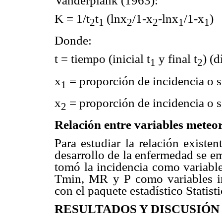
Vanderplank (1963):
K = 1/t
t
(lnx
/1-x
-lnx
/1-x
)
2
1
2
2
1
1
Donde:
t = tiempo (inicial t
y final t
) (d
1
2
x
= proporción de incidencia o s
1
x
= proporción de incidencia o s
2
Relación entre variables meteo
Para estudiar la relación existen
desarrollo de la enfermedad se em
tomó la incidencia como variabl
Tmin, MR y P como variables ind
con el paquete estadístico Statisti
RESULTADOS Y DISCUSIÓN