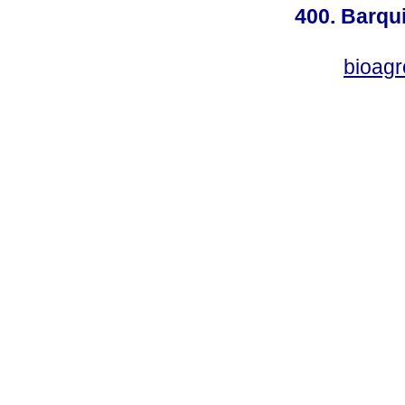
400. Barqu
bioag