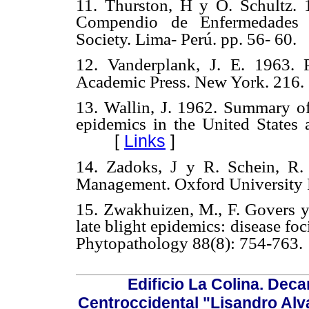
11. Thurston, H y O. Schultz. 1
Compendio de Enfermedades d
Society. Lima- Perú. pp. 56- 60.
12. Vanderplank, J. E. 1963. 
Academic Press. New York. 216.
13. Wallin, J. 1962. Summary of 
epidemics in the United States
[
Links
]
14. Zadoks, J y R. Schein, R.
Management. Oxford University P
15. Zwakhuizen, M., F. Govers y
late blight epidemics: disease foc
Phytopathology 88(8): 754-763.
Edificio La Colina. Dec
Centroccidental "Lisandro Alv