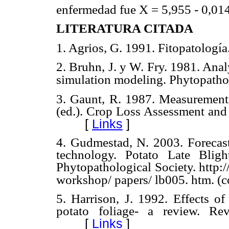
enfermedad fue X = 5,955 - 0,01
LITERATURA CITADA
1. Agrios, G. 1991. Fitopatologí
2. Bruhn, J. y W. Fry. 1981. Anal
simulation modeling. Phytopatho
3. Gaunt, R. 1987. Measurement 
(ed.). Crop Loss Assessment an
[
Links
]
4. Gudmestad, N. 2003. Forecasti
technology. Potato Late Bli
Phytopathological Society. http://
workshop/ papers/ lb005. htm. (c
5. Harrison, J. 1992. Effects of
potato foliage- a review. Re
[
Links
]