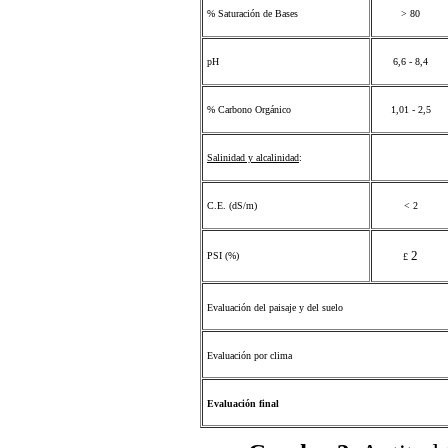
% Saturación de Bases
> 80
pH
6,6 - 8,4
% Carbono Orgánico
1,01 - 2,5
Salinidad y alcalinidad
:
C.E. (dS/m)
< 2
2
PSI (%)
£
Evaluación del paisaje y del suelo
Evaluación por clima
Evaluación final