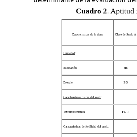
Cuadro 2
. Aptitud 
Características de la tierra
Clase de Suelo A
Humedad
:
Inundación
sin
Drenaje
BD
Características físicas del suelo
:
Textura/estructura
FL, F
Características de fertilidad del suelo
: