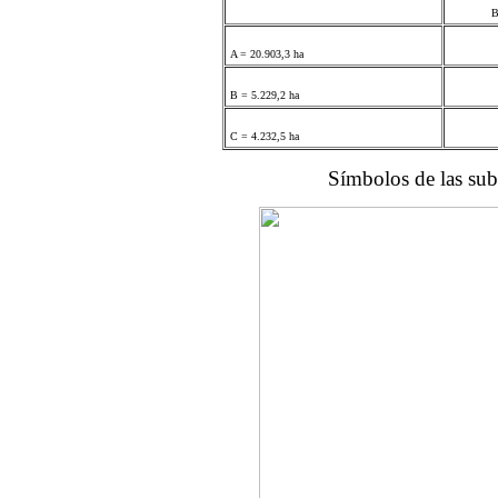
B
A = 20.903,3 ha
B = 5.229,2 ha
C = 4.232,5 ha
Símbolos de las subclases de apti