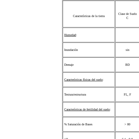
Clase de Suelo
Características de la tierra
C
Humedad
:
Inundación
sin
Drenaje
BD
Características físicas del suelo
:
Textura/estructura
FL, F
Características de fertilidad del suelo
:
% Saturación de Bases
> 80