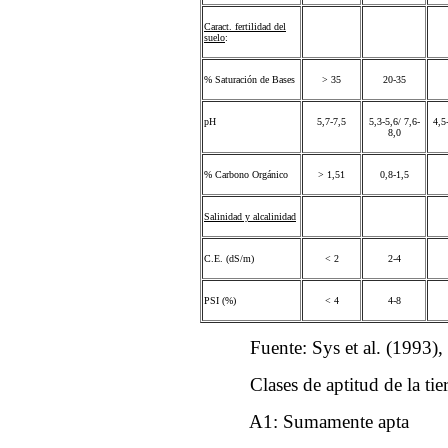
Caract. fertilidad del
suelo
:
% Saturación de Bases
> 35
20-35
pH
5,7-7,5
5,3-5,6/ 7,6-
4,5
8,0
% Carbono Orgánico
> 1,51
0,8-1,5
Salinidad y alcalinidad
C.E. (dS/m)
< 2
2-4
PSI (%)
< 4
4-8
Fuente: Sys et al. (1993), con modi
Clases de aptitud de la tierra seg
A1: Sumamente apta