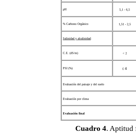
pH
5,1 - 6,5
% Carbono Orgánico
1,51 - 2,5
Salinidad y alcalinidad
:
C.E. (dS/m)
< 2
4
PSI (%)
£
Evaluación del paisaje y del suelo
Evaluación por clima
Evaluación final
Cuadro 4
. Aptitud 