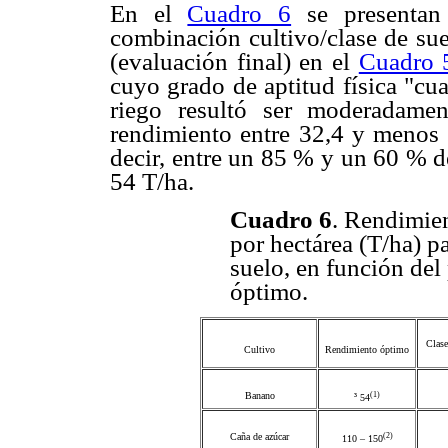
En el
Cuadro 6
se presentan 
combinación cultivo/clase de sue
(evaluación final) en el
Cuadro 
cuyo grado de aptitud física "cua
riego resultó ser moderadamen
rendimiento entre 32,4 y menos d
decir, entre un 85 % y un 60 % d
54 T/ha.
Cuadro 6
. Rendimien
por hectárea (T/ha) pa
suelo, en función del
óptimo.
Clase
Cultivo
Rendimiento óptimo
(1)
Banano
³
54
(2)
Caña de azúcar
110 – 150