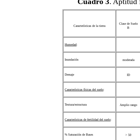
Cuadro 3
. Aptitud 
Clase de Suelo
Características de la tierra
B
Humedad
:
Inundación
moderada
Drenaje
ID
Características físicas del suelo
:
Textura/estructura
Amplio rango
Características de fertilidad del suelo
:
% Saturación de Bases
> 50