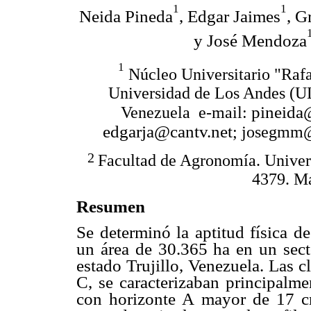
1
1
Neida Pineda
, Edgar Jaimes
, G
y José Mendoza
1
Núcleo Universitario "Rafa
Universidad de Los Andes (UL
pineida
Venezuela e-mail:
edgarja@cantv.net
; josegmm
2
Facultad de Agronomía. Univer
4379. Ma
Resumen
Se determinó la aptitud física d
un área de 30.365 ha en un secto
estado Trujillo, Venezuela. Las c
C, se caracterizaban principalme
con horizonte A mayor de 17 cm