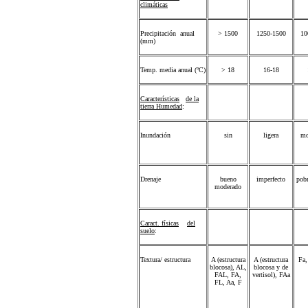
climáticas
Precipitación anual
> 1500
1250-1500
10
(mm)
Temp. media anual (ºC)
> 18
16-18
Características
de la
tierra Humedad
:
Inundación
sin
ligera
mo
Drenaje
bueno
imperfecto
pobr
moderado
Caract. físicas
del
suelo
:
Textura/ estructura
A (estructura
A (estructura
Fa,
blocosa), AL,
blocosa y de
FAL, FA,
vertisol), FAa
FL, Aa, F