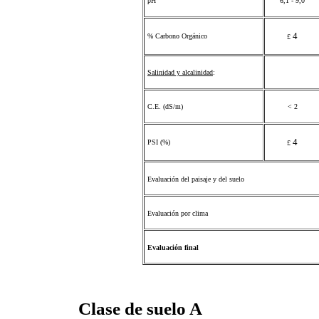
pH
6,1 - 9,0
4
% Carbono Orgánico
£
Salinidad y alcalinidad
:
C.E. (dS/m)
< 2
4
PSI (%)
£
Evaluación del paisaje y del suelo
Evaluación por clima
Evaluación final
Clase de suelo A