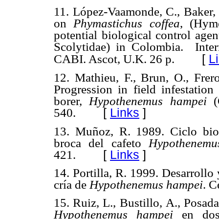
11.
López-Vaamonde, C., Baker, 
on
Phymastichus coffea
, (Hyme
potential biological control age
Scolytidae) in Colombia.
Inte
[
L
CABI. Ascot, U.K. 26 p.
12.
Mathieu, F., Brun, O., Frer
Progression in field infestation
borer,
Hypothenemus hampei
(C
540.
[
Links
]
13.
Muñoz, R. 1989. Ciclo bio
broca del cafeto
Hypothenem
421.
[
Links
]
14. Portilla, R. 1999. Desarrollo 
cría de
Hypothenemus hampei
. C
15.
Ruiz, L., Bustillo, A., Posad
Hypothenemus
hampei
en dos