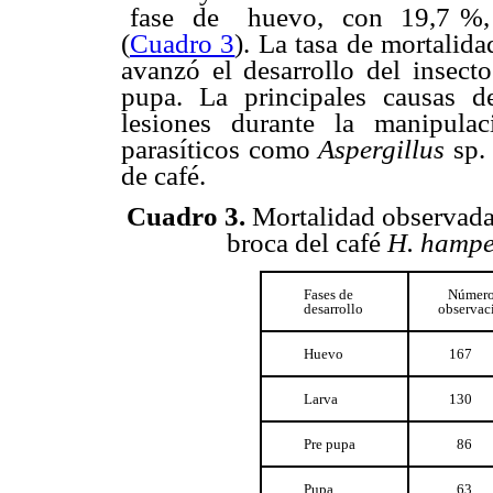
fase de huevo, con 19,7 %, se
(
Cuadro 3
). La tasa de mortalid
avanzó el desarrollo del insect
pupa. La principales causas d
lesiones durante la manipula
parasíticos como
Aspergillus
sp.
de café.
Cuadro 3.
Mortalidad observada e
broca del café
H. hampe
Fases de
Número
desarrollo
observac
Huevo
167
Larva
130
Pre pupa
86
Pupa
63