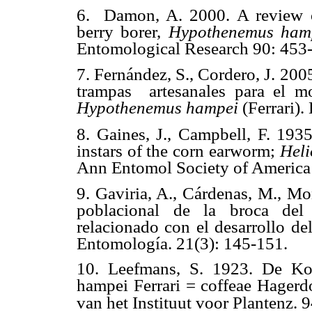
6.
Damon, A. 2000.
A review 
berry borer,
Hypothenemus ham
Entomological Research 90: 453
7.
Fernández, S
., Cordero, J. 200
trampas artesanales para el mo
Hypothenemus hampei
(Ferrari).
8.
Gaines, J., Campbell, F.
1935
instars of the corn earworm;
Heli
Ann Entomol Society of America
9. Gaviria, A., Cárdenas, M., Mo
poblacional de la broca de
relacionado con el desarrollo de
Entomología. 21(3): 145-151.
10.
Leefmans, S. 1923. De Ko
hampei Ferrari = coffeae Hagerd
van het Instituut voor Plantenz.
9