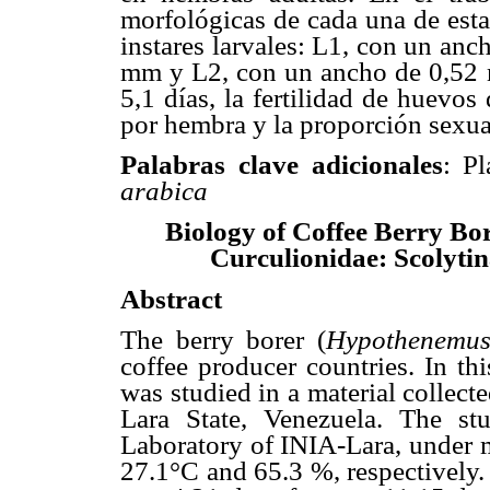
morfológicas de cada una de esta
instares larvales: L1, con un anc
mm y L2, con un ancho de 0,52 m
5,1 días, la fertilidad de huevo
por hembra y la proporción sexu
Palabras clave adicionales
: Pl
arabica
Biology of Coffee Berry Bo
Curculionidae: Scolytin
Abstract
The berry borer (
Hypothenemus
coffee producer countries. In thi
was studied in a material collec
Lara State, Venezuela. The s
Laboratory of INIA-Lara, under m
27.1°C and 65.3 %, respectively.