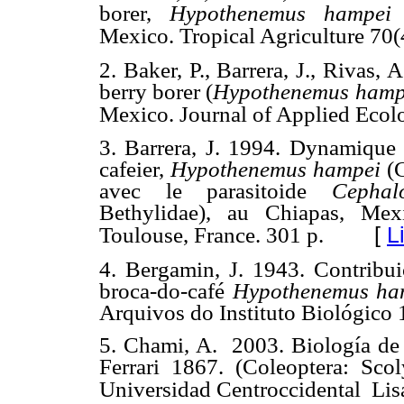
borer,
Hypothenemus hampei
(
Mexico. Tropical Agriculture 70
2.
Baker, P., Barrera,
J., Rivas, 
berry borer (
Hypothenemus hamp
Mexico. Journal of Applied Ecol
3.
Barrera, J. 1994. Dynamique 
cafeier,
Hypothenemus hampei
(C
avec le parasitoide
Cephal
Bethylidae), au Chiapas, Me
[
L
Toulouse, France. 301 p.
4. Bergamin, J. 1943. Contribu
broca-do-café
Hypothenemus ha
Arquivos do Instituto Biológico 
5. Chami, A. 2003. Biología de 
Ferrari 1867. (Coleoptera: Sco
Universidad Centroccidental
Lis