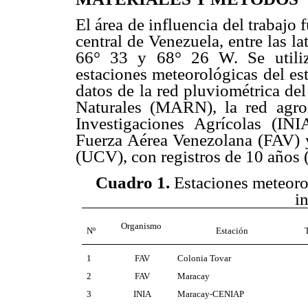
El área de influencia del trabajo 
central de Venezuela, entre las la
66° 33 y 68° 26 W. Se utili
estaciones meteorológicas del es
datos de la red pluviométrica de
Naturales (MARN), la red agrom
Investigaciones Agrícolas (INI
Fuerza Aérea Venezolana (FAV) y
(UCV), con registros de 10 años 
Cuadro 1.
Estaciones meteoro
i
Organismo
Nº
Estación
1
FAV
Colonia Tovar
2
FAV
Maracay
3
INIA
Maracay-CENIAP