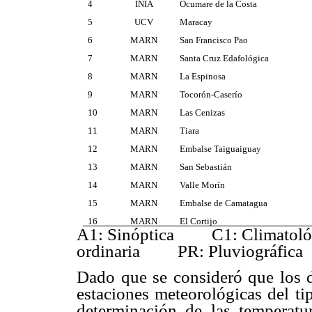
4
INIA
Ocumare de la Costa
5
UCV
Maracay
6
MARN
San Francisco Pao
7
MARN
Santa Cruz Edafológica
8
MARN
La Espinosa
9
MARN
Tocorón-Caserío
10
MARN
Las Cenizas
11
MARN
Tiara
12
MARN
Embalse Taiguaiguay
13
MARN
San Sebastián
14
MARN
Valle Morín
15
MARN
Embalse de Camatagua
16
MARN
El Cortijo
A1: Sinóptica C1: Climatol
ordinaria PR: Pluviográfica
Dado que se consideró que los 
estaciones meteorológicas del ti
determinación de las temperatur