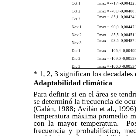
Oct 1
Tmax = -71,4 -0,00422 
Oct 2
Tmax = -70,0 -0,00408 
Tmax = -85,1 -0,00424 
Oct 3
Nov 1
Tmax = -90,0 -0,00447 
Nov 2
Tmax = -85,5 -0,00451 
Tmax = -93,5 -0,00487 
Nov 3
Dic 1
Tmax = -105,4 -0,00499
Dic 2
Tmax = -109,0 -0,00528
Dic 3
Tmax = -106,0 -0,00534
* 1, 2, 3 significan los decadales
Adaptabilidad climática
Para definir si en el área se te
se determinó la frecuencia de ocu
(Galán, 1988; Avilán et al., 1996
temperatura máxima promedio men
con la mayor temperatura. Pos
frecuencia y probabilístico, m