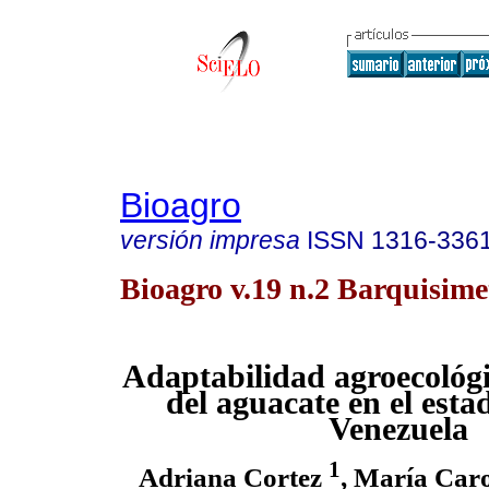
Bioagro
versión impresa
ISSN
1316-336
Bioagro v.19 n.2 Barquisime
Adaptabilidad agroecológi
del aguacate en el est
Venezuela
1
Adriana Cortez
, María Car