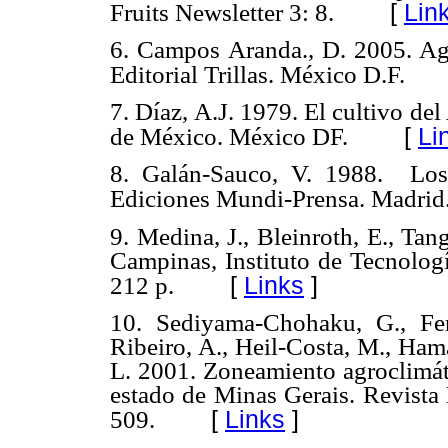
[
Lin
Fruits Newsletter 3: 8.
6. Campos Aranda., D. 2005. Agr
Editorial Trillas. México D.F.
7. Díaz, A.J. 1979. El cultivo de
[
Li
de México. México DF.
8. Galán-Sauco, V. 1988. Los F
Ediciones Mundi-Prensa. Madrid
9. Medina, J., Bleinroth, E., Ta
Campinas, Instituto de Tecnolog
[
Links
]
212 p.
10. Sediyama-Chohaku, G., Fer
Ribeiro, A., Heil-Costa, M., Ham
L. 2001. Zoneamiento agroclimáti
estado de Minas Gerais. Revista 
[
Links
]
509.