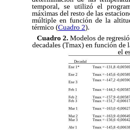
temporal, se utilizó el progr
máximas del resto de las estacion
múltiple en función de la altitu
térmico (
Cuadro 2
).
Cuadro 2.
Modelos de regresió
decadales (Tmax) en función de la 
el e
Decadal
Ene 1*
Tmax = -131,8 -0,00569
Ene 2
Tmax = -145,6 -0,00589
Tmax = -147,2 -0,00590
Ene 3
Feb 1
Tmax = -144,3 -0,00585
Feb 2
Tmax = -157,9 -0,00587
Feb 3
Tmax = -151,7 -0,00617
Mar 1
Tmax = -163,0 -0,00627
Mar 2
Tmax = -163,9 -0,00649
Mar 3
Tmax = -156,6 -0,00642
Abr 1
Tmax = -145,8 -0,00638