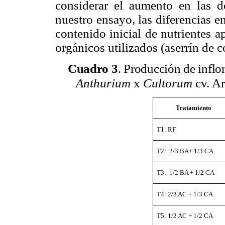
considerar el aumento en las do
nuestro ensayo, l
as diferencias e
contenido inicial de nutrientes 
orgánicos utilizados (aserrín de 
C
uadro 3
. Producción de inflo
Anthurium
x
Cultorum
cv. A
Tratamiento
T1: RF
T2: 2/3 BA+ 1/3 CA
T3: 1/2 BA + 1/2 CA
T4: 2/3 AC + 1/3 CA
T5: 1/2 AC + 1/2 CA