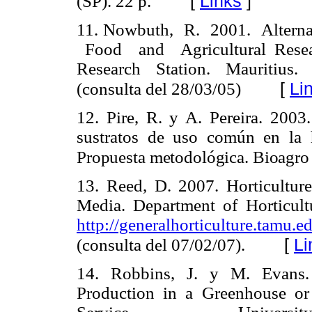
[
Links
]
(SP). 22 p.
11.
Nowbuth, R. 2001. Alternat
Food and Agricultural Resea
Research Station. Mauritius
[
Li
(consulta del 28/03/05)
12.
Pire, R. y A. Pereira. 2003.
sustratos de uso común en la h
Propuesta metodológica. Bioagro 
13.
Reed, D. 2007. Horticultur
Media. Department of Horticult
http://generalhorticulture.ta
[
Li
(consulta del 07/02/07).
14.
Robbins, J. y M. Evans.
Production in a Greenhouse or 