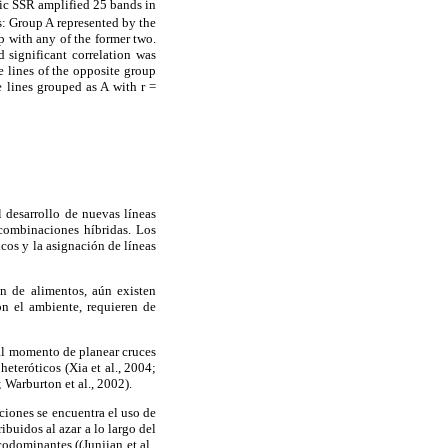
hic SSR amplified 25 bands in
ps: Group A represented by the
 with any of the former two.
significant correlation was
e lines of the opposite group
 lines grouped as A with r =
l desarrollo de nuevas líneas
 combinaciones híbridas. Los
cos y la asignación de líneas
n de alimentos, aún existen
on el ambiente, requieren de
 al momento de planear cruces
eteróticos (Xia et al., 2004;
Warburton et al., 2002).
aciones se encuentra el uso de
ibuidos al azar a lo largo del
odominantes ((Junjian et al.,