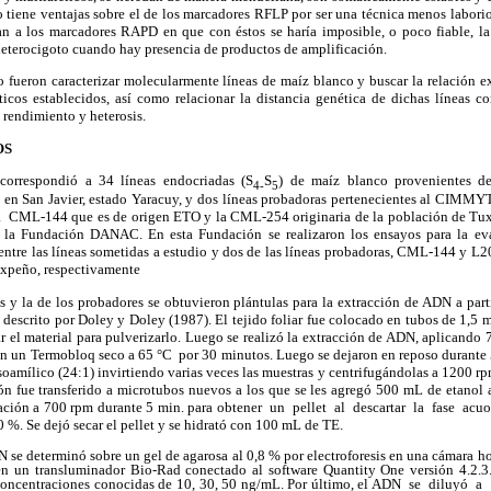
 tiene ventajas sobre el de los marcadores RFLP por ser una técnica menos labori
ajan a los marcadores RAPD en que con éstos se haría imposible, o poco fiable, la
terocigoto cuando hay presencia de productos de amplificación.
o fueron caracterizar molecularmente líneas de maíz blanco y buscar la relación exi
icos establecidos, así como relacionar la distancia genética de dichas líneas 
 rendimiento y heterosis.
OS
correspondió a 34 líneas endocriadas (S
S
) de maíz blanco provenientes de
4-
5
 San Javier, estado Yaracuy, y dos líneas probadoras pertenecientes al CIMMYT
nea CML-144 que es de origen ETO y la CML-254 originaria de la población de Tu
la Fundación DANAC. En esta Fundación se realizaron los ensayos para la ev
 entre las líneas sometidas a estudio y dos de las líneas probadoras, CML-144 y L2
uxpeño, respectivamente
as y la de los probadores se obtuvieron plántulas para la extracción de ADN a par
descrito por Doley y Doley (1987). El tejido foliar fue colocado en tubos de 1,5
ar el material para pulverizarlo. Luego se realizó la extracción de ADN, aplicand
n un Termobloq seco a 65 °C por 30 minutos. Luego se dejaron en reposo durante 
oamílico (24:1) invirtiendo varias veces las muestras y centrifugándolas a 1200 r
ón fue transferido a microtubos nuevos a los que se les agregó 500 mL de etanol 
ación a 700 rpm durante 5 min. para obtener un pellet al descartar la fase acu
%. Se dejó secar el pellet y se hidrató con 100 mL de TE.
 se determinó sobre un gel de agarosa al 0,8 % por electroforesis en una cámara h
n un transluminador Bio-Rad conectado al software Quantity One versión 4.2.3.
oncentraciones conocidas de 10, 30, 50 ng/
m
L. Por último, el ADN se diluyó a