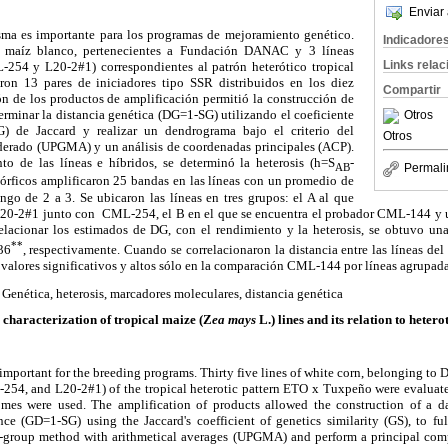
Enviar 
sma es importante para los programas de mejoramiento genético.
Indicadore
e maíz blanco, pertenecientes a Fundación DANAC y 3 líneas
Links rela
54 y L20-2#1) correspondientes al patrón heterótico tropical
on 13 pares de iniciadores tipo SSR distribuidos en los diez
Compartir
n de los productos de amplificación permitió la construcción de
erminar la distancia genética (DG=1-SG) utilizando el coeficiente
Otros
G) de Jaccard y realizar un dendrograma bajo el criterio del
Otros
derado (UPGMA) y un análisis de coordenadas principales (ACP).
o de las líneas e híbridos, se determinó la heterosis (h=S
-
AB
Permali
órficos amplificaron 25 bandas en las líneas con un promedio de
ngo de 2 a 3. Se ubicaron las líneas en tres grupos: el A al que
L20-2#1 junto con CML-254, el B en el que se encuentra el probador CML-144 y u
elacionar los estimados de DG, con el rendimiento y la heterosis, se obtuvo un
**
,36
, respectivamente. Cuando se correlacionaron la distancia entre las líneas de
 valores significativos y altos sólo en la comparación CML-144 por líneas agrupad
: Genética, heterosis, marcadores moleculares, distancia genética
characterization of tropical maize (Z
ea mays
L.) lines and its relation to hetero
important for the breeding programs. Thirty five lines of white corn, belonging 
254, and L20-2#1) of the tropical heterotic pattern ETO x Tuxpeño were evaluate
omes were used. The amplification of products allowed the construction of a da
nce (GD=1-SG) using the Jaccard's coefficient of genetics similarity (GS), to fu
ir-group method with arithmetical averages (UPGMA) and perform a principal com