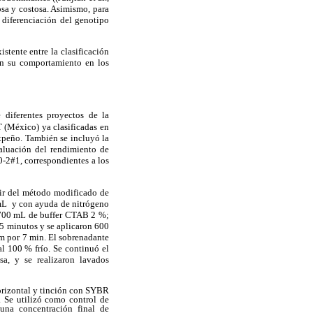
osa y costosa. Asimismo, para
 diferenciación del genotipo
stente entre la clasificación
con su comportamiento en los
 diferentes proyectos de la
 (México) ya clasificadas en
xpeño. También se incluyó la
aluación del rendimiento de
0-2#1, correspondientes a los
tir del método modificado de
 mL y con ayuda de nitrógeno
o 700 mL de buffer CTAB 2 %;
5 minutos y se aplicaron 600
pm por 7 min. El sobrenadante
al 100 % frío. Se continuó el
osa, y se realizaron lavados
orizontal y tinción con
SYBR
 Se utilizó como control de
 una concentración final de