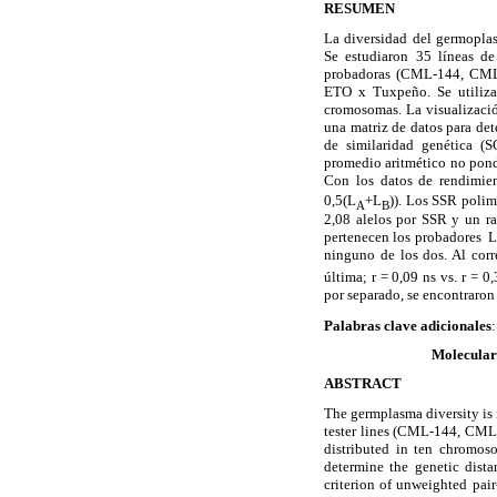
RESUMEN
La diversidad del germopla
Se estudiaron 35 líneas d
probadoras (CML-144, CML-2
ETO x Tuxpeño. Se utilizar
cromosomas. La visualizació
una matriz de datos para det
de similaridad genética (S
promedio aritmético no pon
Con los datos de rendimient
0,5(L
+L
)). Los SSR polim
A
B
2,08 alelos por SSR y un ra
pertenecen los probadores 
ninguno de los dos. Al corr
última; r = 0,09 ns vs. r = 0
por separado, se encontraron
Palabras clave adicionales
Molecular 
ABSTRACT
The germplasma diversity is 
tester lines (CML-144, CML-
distributed in ten chromos
determine the genetic dista
criterion of unweighted pa