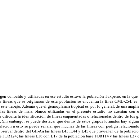
igen conocido y utilizadas en ese estudio estuvo la población Tuxpeño, en la que 
as líneas que se originaron de esta población se encuentra la línea CML-254, es 
n este trabajo. Además que el germoplasma tropical es, por lo general, de una ampli
las líneas de maíz blanco utilizadas en el presente estudio no cuentan con u
 dificulta la identificación de líneas emparentadas o relacionadas dentro de los 
). Sin embargo, se puede destacar que dentro de estos grupos formados hay alguna
lación a esto se puede señalar que muchas de las líneas con pedigrí relacionado
observar dentro del GH-A a las líneas L43, L44 y L45 que
provienen de la població
e FOR124; las líneas L16 con L17 de la población base FOR114 y las líneas L37 