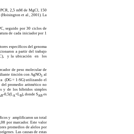
ra PCR, 2,5 mM de MgCl, 150
 (
H
oisington et al., 2001). La
 ºC, seguido por 30 ciclos de
tura de cada iniciador por 1
ctores específicos del genoma
cionaron a partir del trabajo
PIC), y la ubicación en los
arcador de peso molecular de
mediante tinción con AgNO
al
3
a (DG = 1-SG) utilizando el
o del promedio aritmético no
s y de los híbridos simples
-0,5(L
+L
), donde S
es
AB
A
B
AB
ficos y amplificaron un total
,08 por marcador. Este valor
lores promedios de alelos por
 orígenes. Las causas de estas