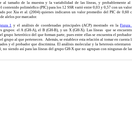
se al tamaño de la muestra y la variabilidad de las líneas,
y probablemente al
l contenido polimórfico (PIC) para los 12 SSR varió entre 0,03 y 0,57 con un valor
ado por Xia et al
.
(2004) quienes indicaron un valor promedio del PIC de 0,60 c
e alelos por marcador.
gura 1
y el análisis de coordenadas principales (ACP) mostrado en la
Figura
ntes grupos: el A (GH-A), el B (GH-B), y un X (GH-X). Las líneas que se encuen
n el grupo heterótico del que forman parte, pues entre ellas se encuentra el prob
el grupo al que pertenecen. Además, se establece esta relación al tomar en cuenta la
dos y el probador que discrimina. El análisis molecular y la heterosis orientaron 
; no siendo así para las líneas del grupo GH-X que no agrupan con ningunas de las