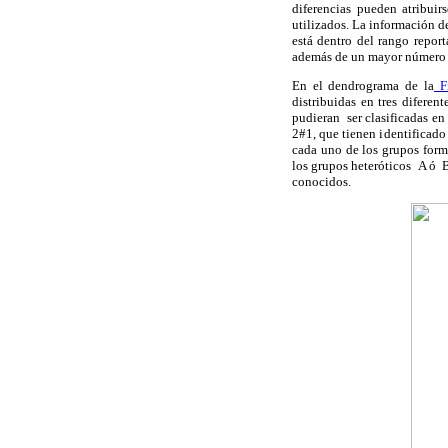
diferencias pueden atribuir
utilizados.
La información de
está dentro del rango report
además de un mayor número d
En el dendrograma de la
Fi
distribuidas en tres difere
pudieran ser clasificadas e
2#1, que tienen identificado 
cada uno de los grupos forma
los grupos heteróticos A ó B
conocidos.