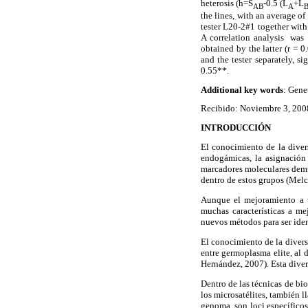
heterosis (h=S
-0.5 (L
+L
AB
A
the lines, with an average of
tester L20-2#1 together wit
A correlation analysis was
obtained by the latter (r = 
and the tester separately, 
0.55**.
Additional key words
: Gene
Recibido: Noviembre 3, 200
INTRODUCCIÓN
El conocimiento de la divers
endogámicas, la asignación 
marcadores moleculares demue
dentro de estos grupos (Melc
Aunque el mejoramiento a t
muchas características a me
nuevos métodos para ser iden
El conocimiento de la divers
entre germoplasma elite, al 
Hernández, 2007). Esta diver
Dentro de las técnicas de bio
los microsatélites, también l
genoma, son loci específicos