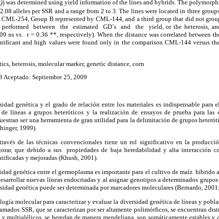
)) was determined using yield information of the lines and hybrids. The polymorp
B
 2.08 alleles per SSR and a range from 2 to 3. The lines were located in three grou
h CML-254, Group B represented by CML-144, and a third group that did not group
 performed between the estimated GD´s and the yield, or the heterosis, and 
0.09 ns vs. r = 0.36 **, respectively). When the distance was correlated between th
significant and high values were found only in the comparison CML-144 versus the
tics, heterosis, molecular marker, genetic distance, corn
8 Aceptado: Septiembre 25, 2009
idad genética y el grado de relación entre los materiales es indispensable para e
de líneas a grupos heteróticos y la realización de ensayos de prueba para las
stran ser una herramienta de gran utilidad para la delimitación de grupos heteróti
hinger, 1999).
ravés de las técnicas convencionales tiene un rol significativo
en la producció
jorar, que debido a sus propiedades de baja heredabilidad y alta interacción c
tificadas y mejoradas (Khush, 2001).
idad genética entre el germoplasma es importante para el cultivo de maíz híbrido
desarrollar nuevas líneas endocriadas y al asignar genotipos a determinados grupos h
sidad genética puede ser determinada por marcadores moleculares (Bernardo, 2001; 
logía molecular para caracterizar y evaluar la diversidad genética de líneas y pobl
lamados SSR, que se caracterizan por ser altamente polimórficos, se encuentran distr
 y multialélicos, se heredan de manera mendeliana, son somáticamente estables y c