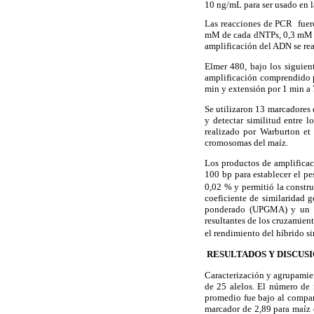
10 ng/
m
L
para ser usado en 
Las reacciones de PCR fuer
mM de cada dNTPs, 0,3 mM de
amplificación del ADN se rea
Elmer 480, bajo los siguient
amplificación comprendido p
min y extensión por 1 min a 
Se utilizaron 13 marcadores 
y detectar similitud entre l
realizado por Warburton et 
cromosomas del maíz.
Los productos de amplificac
100 bp para establecer el pe
0,02 % y
permitió la constr
coeficiente de similaridad g
ponderado (UPGMA) y un aná
resultantes de los cruzamien
el rendimiento del híbrido 
RESULTADOS Y DISCUS
Caracterización y agrupamie
de 25 alelos. El número de 
promedio fue bajo al compa
marcador de 2,89 para maíz