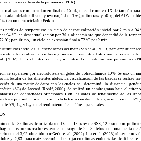
la reacción en cadena de la polimerasa (PCR).
on realizadas con un volumen final de 15 µL, el cual contuvo 1X de tampón pa
 cada iniciador directo y reverso, 1U de TAQ polimerasa y 50 ng del ADN molde
lizó en un termociclador Perkin
es perfiles de temperatura: un ciclo de desnaturalización inicial por 2 min a 94
or 94 °C de desnaturalización por 30 s, alineamiento que dependió de la tempera
72 ºC; por último, un ciclo de extensión final a 72 ºC por 2 min.
distribuidos entre los 10 cromosomas del maíz (Sen et al., 2009) para amplificar se
os materiales evaluados en las regiones microsatélites. Estos iniciadores se selec
al.
(2002) bajo el criterio de mayor contenido de información polimórfica (
ión se separaron por electroforesis en geles de poliacrilamida 10%. Se usó un m
so molecular de los diferentes alelos. La visualización de las bandas se realizó 
ucción de una matriz de datos con los cuales se determinó la distancia genétic
enética (SG) de Jaccard (
Rohlf, 2000)
. Se realizó un dendrograma bajo el criteri
lisis de coordenadas principales. Con los datos de rendimiento de las línea
tos línea por probador se determinó la heterosis mediante la siguiente formula: h=S
simple AB, L
y L
son el rendimiento de las líneas parentales.
A
B
IÓN
nto de las 37 líneas de maíz blanco
De los 13 pares de SSR, 12 resultaron polimór
fragmentos por marcador estuvo en el rango de 2 a 3 alelos, con una media de 2
rarlo con el
3,02
obtenido por Gethi et al. (2002)
.
Liu et al. (2003) obtuvieron va
 dulce y 2,95 para maíz reventón
al trabajar con líneas endocriadas de diferentes