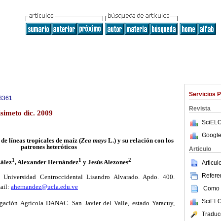
Servicios 
3361
Revista
simeto dic. 2009
SciELO
Google
de líneas tropicales de maíz
(
Zea mays
L.)
y su relación con los
patrones heteróticos
Articulo
1
1
2
ález
, Alexander Hernández
y Jesús Alezones
Articu
Referen
Universidad Centroccidental Lisandro Alvarado. Apdo. 400.
ail
:
ahernandez@ucla.edu.ve
Como c
SciELO
tigación Agrícola DANAC
. San Javier del Valle, estado Yaracuy,
Traduc