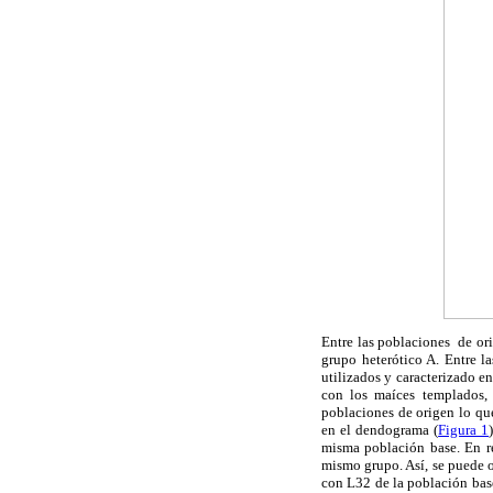
Entre las poblaciones de or
grupo heterótico A. Entre l
utilizados y caracterizado e
con los maíces templados, 
poblaciones de origen lo que
en el dendograma (
Figura 1
misma
población base. En re
mismo grupo. Así, se puede 
con L32 de la población bas