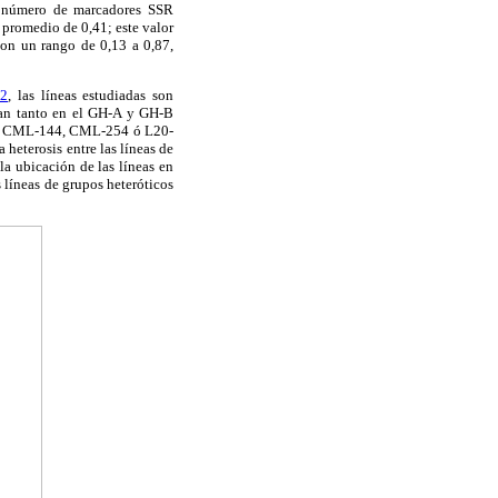
 número de marcadores SSR
 promedio de 0,41; este valor
on un rango de 0,13 a 0,87,
 2
, las líneas estudiadas son
tran tanto en el GH-A y GH-B
ador CML-144, CML-254 ó L20-
 heterosis entre las líneas de
la ubicación de las líneas en
 líneas de grupos heteróticos