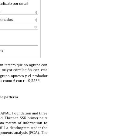
articulo por email
s
cionados
nk
n tercero que no agrupa con
a mayor correlación con esta
l grupo opuesto y el probador
as como A con r = 0,55**.
tic patterns
to DANAC Foundation and three
d. Thirteen SSR primer pairs
ta matrix of information to
lfill a dendrogram under the
ponents analysis (PCA). The