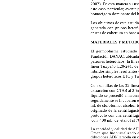
2002). De esta manera su uso
este caso particular, avent
homocigoto dominante del he
Los objetivos de este estudi
generada con grupos heterót
cruces de cobertura en base a
MATERIALES Y MÉTOD
El germoplasma estudiado 
Fundación DANAC, ubicada en
patrones heteróticos: la lí
línea Tuxpeño L20-2#1, de 
híbridos simples resultantes
grupos heteróticos ETO y T
Con semillas de las 35 líne
extracción con CTAB al 2 % 
líquido se procedió a macer
seguidamente se incubaron e
mL de cloroformo: alcohol is
originado de la centrifugaci
protocolo con una centrifug
con 400 mL de etanol al 70 
La cantidad y calidad de ADN
Green
que fue visualizado e
diluciones ADN lambda en c