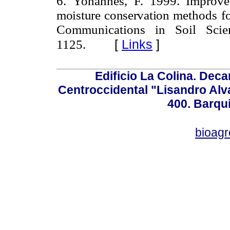
6.
Yohannes, F. 1999. Improv
moisture conservation
methods for
Communications in Soil Scie
[
Links
]
1125.
Edificio La Colina. Dec
Centroccidental "Lisandro Alv
400. Barqu
bioag