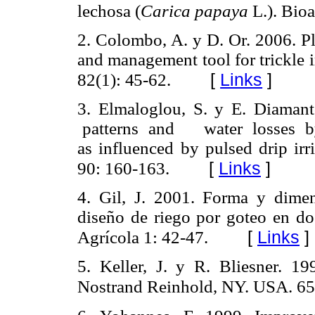
lechosa (
Carica papaya
L.). Bio
2.
Colombo, A. y D. Or. 2006.
P
and management tool for trickle i
[
Links
]
82(1): 45-62.
3.
Elmaloglou, S. y E. Diaman
patterns and water losses by
as influenced by pulsed drip irr
[
Links
]
90: 160-163.
4.
Gil, J. 2001. Forma y dimen
diseño de riego por goteo en do
[
Links
]
Agrícola 1: 42-47.
5.
Keller, J. y R. Bliesner.
199
Nostrand Reinhold, NY. USA. 65