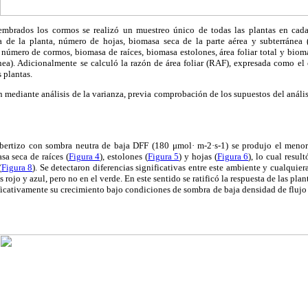
embrados los cormos se realizó un muestreo único de todas las plantas en cad
a de la planta, número de hojas, biomasa seca de la parte aérea y subterránea (
número de cormos, biomasa de raíces, biomasa estolones, área foliar total y bioma
ánea). Adicionalmente se calculó la razón de área foliar (RAF), expresada como el c
s plantas.
 mediante análisis de la varianza, previa comprobación de los supuestos del análi
obertizo con sombra neutra de baja DFF (180 μmol· m-2·s-1) se produjo el meno
sa seca de raíces (
Figura 4
), estolones (
Figura 5
) y hojas (
Figura 6
), lo cual resu
(
Figura 8
). Se detectaron diferencias significativas entre este ambiente y cualquie
s rojo y azul, pero no en el verde. En este sentido se ratificó la respuesta de las pl
nificativamente su crecimiento bajo condiciones de sombra de baja densidad de flujo