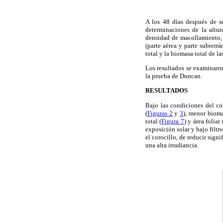
A los 48 días después de s
determinaciones de la altur
densidad de macollamiento, 
(parte aérea y parte subterr
total y la biomasa total de la
Los resultados se examinaron
la prueba de Duncan.
RESULTADOS
Bajo las condiciones del c
(
Figuras 2
y
3
), menor bioma
total (
Figura 7
) y área foliar 
exposición solar y bajo filtro
el corocillo, de reducir sig
una alta irradiancia.