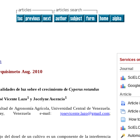
Services 
1
Journal
rquisimeto Aug. 2010
SciELO
Google
calidades de luz sobre el crecimiento de
Cyperus rotundus
Article
1
1
sé Vicente Lazo
y Jocelyne Ascencio
Article
cultad de Agronomía Agrícola, Universidad Central de Venezuela.
Article
cay, Venezuela e-mail:
josevicente.lazo@gmail.com
;
How to 
SciELO
Automat
jo del dosel de un cultivo es un componente de la interferencia