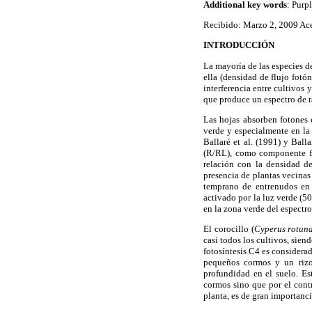
Additional key words
: Purp
Recibido: Marzo 2, 2009 Ac
INTRODUCCIÓN
La mayoría de las especies de
ella (densidad de flujo fotó
interferencia entre cultivos
que produce un espectro de ra
Las hojas absorben fotones e
verde y especialmente en la 
Ballaré et al. (1991) y Ball
(R/RL), como componente fu
relación con la densidad de
presencia de plantas vecina
temprano de entrenudos e
activado por la luz verde (5
en la zona verde del espectro
El corocillo (
Cyperus rotun
casi todos los cultivos, sie
fotosíntesis C4 es considera
pequeños cormos y un rizo
profundidad en el suelo. Es
cormos sino que por el contr
planta, es de gran importanci