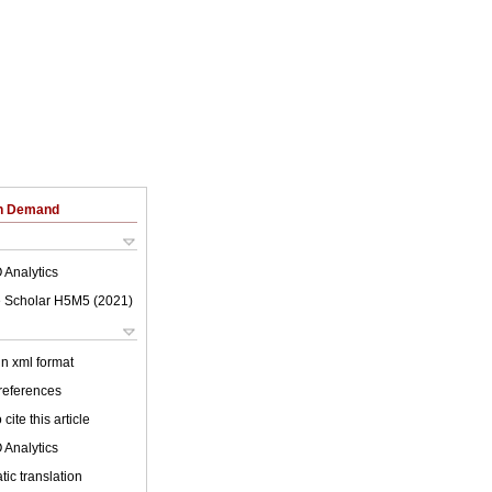
on Demand
 Analytics
 Scholar H5M5 (
2021
)
 in xml format
 references
cite this article
 Analytics
ic translation