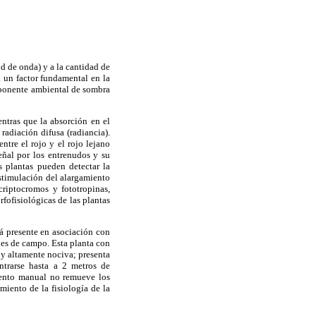
ud de onda) y a la cantidad de
a un factor fundamental en la
omponente ambiental de sombra
entras que la absorción en el
radiación difusa (radiancia).
ntre el rojo y el rojo lejano
ñal por los entrenudos y su
s plantas pueden detectar la
stimulación del alargamiento
criptocromos y fototropinas,
fofisiológicas de las plantas
tá presente en asociación con
nes de campo. Esta planta con
 y altamente nociva; presenta
trarse hasta a 2 metros de
miento manual no remueve los
miento de la fisiología de la