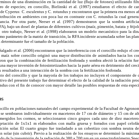
rminos de una disminución en la cantidad de luz (flujo de fotones) utilizando filt
 de especies; en corocillo, Bielinski et al. (1997) estudiaron el efecto de ca
 de Cyperus: C. esculentus y C. rotundus y encontraron que la primera era menos af
stribución en ambientes con poca luz en contraste con C. rotundus la cual genera
iancia. Por otra parte, Neeser et al. (1997) demostraron que la sombra artifici
A), bajo un dosel de plantas de diferentes cultivos (maíz, pimentón, batata y frijo
 otro trabajo, Neeser et al. (1998) elaboraron un modelo mecanístico para la di
o parámetro de la matriz de transición, la RFA incidente acumulada sobre las plant
s determinante fue el tamaño de la población.
Salgado et al. (2006) encontraron que la interferencia con el corocillo redujo el cr
el maíz sobre corocillo originó una mayor distribución de asimilados hacia los co
aron que la combinación de fertilización fosforada y sombra afectó la relación fu
una mayor inversión de fotosintetizados hacia la parte aérea en detrimento del cre
tos resultados a una interacción de la sombra con la fertilización fosforada. 
to del corocillo y que la mayoría de los trabajos no incluyen el componente de c
tivo del presente trabajo fue determinar el efecto de la calidad de la radiación pr
dus con el fin de conocer con mayor detalle las posibles respuestas de esta espec
OS
ocillo en poblaciones naturales del campo experimental de la Facultad de Agronom
 se sembraron individualmente en maceteros de 17 cm de diámetro y 15 cm de alt
emergidos los cormos, se seleccionaron cinco grupos cada uno de diez macetero
getación de 1x1x1 m elaborados con malla gruesa y forrados con papel celofán
ción solar. El cuarto grupo fue trasladado a un cobertizo con sombra neutra d
 solar (sin cubrir). Previo a la realización de los ensayos se determinó la máxima
ido de la transmisión de la radiación de 380 a 700 nm en un espectrofotómetro Spec