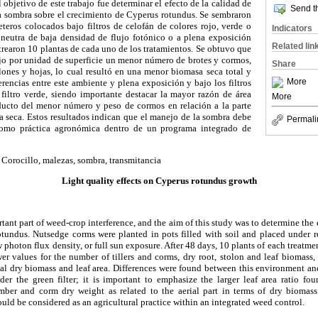
l objetivo de este trabajo fue determinar el efecto de la calidad de
Send th
la sombra sobre el crecimiento de Cyperus rotundus. Se sembraron
teros colocados bajo filtros de celofán de colores rojo, verde o
Indicators
neutra de baja densidad de flujo fotónico o a plena exposición
Related lin
strearon 10 plantas de cada uno de los tratamientos. Se obtuvo que
jo por unidad de superficie un menor número de brotes y cormos,
Share
lones y hojas, lo cual resultó en una menor biomasa seca total y
More
ferencias entre este ambiente y plena exposición y bajo los filtros
 filtro verde, siendo importante destacar la mayor razón de área
More
ducto del menor número y peso de cormos en relación a la parte
a seca. Estos resultados indican que el manejo de la sombra debe
Permali
como práctica agronómica dentro de un programa integrado de
: Corocillo, malezas, sombra, transmitancia
Light quality effects on Cyperus rotundus growth
nt part of weed-crop interference, and the aim of this study was to determine the e
tundus. Nutsedge corms were planted in pots filled with soil and placed under r
ow photon flux density, or full sun exposure. After 48 days, 10 plants of each treatm
er values for the number of tillers and corms, dry root, stolon and leaf biomass,
tal dry biomass and leaf area. Differences were found between this environment an
nder the green filter; it is important to emphasize the larger leaf area ratio fo
er and corm dry weight as related to the aerial part in terms of dry biomass.
ld be considered as an agricultural practice within an integrated weed control.