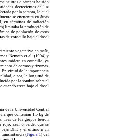
ros neutros o saranes ha sido
ntidades decrecientes de luz
ectada por la sombra, lo cual
lmente se encuentra en áreas
al, en términos de radiación
les) limitaba la producción de
námica de población de estos
as de corocillo bajo el dosel
ecimiento vegetativo en maíz,
rmos. Nemoto et al. (1994) y
entesumidero en corocillo, ya
cimiento de cormos y rizomas.
En virtud de la importancia
alidad, o sea, la longitud de
oducida por la sombra sobre el
ie cuando crece bajo el dosel
ía de la Universidad Central
ura que contenían 1,5 kg de
s. Tres de los grupos fueron
 rojo, azul ó verde, que se
e baja DFF, y el último a un
 transmitancia (
Figura 1
) del
tronic 21.