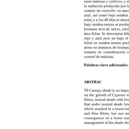
entre malezas y cultivos, y e
la radiación producida por 
cormos de corocillo en mace
azul, así como bajo sombra 
solar, y a los 48 días se mue
bajo sombra neutra se produ
biomasa seca de raíces, esto
área foliar. Se detectaron di
rojo y azul pero no bajo el
foliar en sombra neutra pro
aérea en términos de biomas
tomarse en consideración 
control de malezas.
Palabras clave adicionales
ABSTRAC
T0 Canopy shade is an importa
on the growth of Cyperus ro
filters, neutral shade with l
that under neutral shade low
which resulted in a lower to
and blue filters, but not u
consequence of a lower numb
management of the shade shou