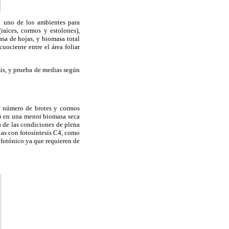
a uno de los ambientes para
raíces, cormos y estolones),
sa de hojas, y biomasa total
uociente entre el área foliar
sis, y prueba de medias según
r número de brotes y cormos
ltó en una menor biomasa seca
ra de las condiciones de plena
antas con fotosíntesis C4, como
 fotónico ya que requieren de