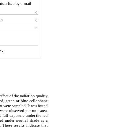
is article by e-mail
ks
nk
ffect of the radiation quality
ed, green or blue cellophane
ent were sampled. It was found
 were observed per unit area,
d full exposure under the red
und under neutral shade as a
 These results indicate that