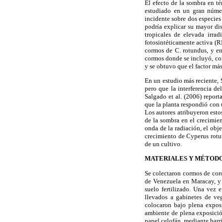
El efecto de la sombra en té
estudiado en un gran número
incidente sobre dos especies
podría explicar su mayor di
tropicales de elevada irrad
fotosintéticamente activa (RF
cormos de C. rotundus, y en
cormos donde se incluyó, com
y se obtuvo que el factor má
En un estudio más reciente, 
pero que la interferencia d
Salgado et al. (2006) report
que la planta respondió con 
Los autores atribuyeron es
de la sombra en el crecimien
onda de la radiación, el obje
crecimiento de Cyperus rotun
de un cultivo.
MATERIALES Y MÉTOD
Se colectaron cormos de cor
de Venezuela en Maracay, y
suelo fertilizado. Una vez 
llevados a gabinetes de ve
colocaron bajo plena exposi
ambiente de plena exposición
papel celofán, mediante barr