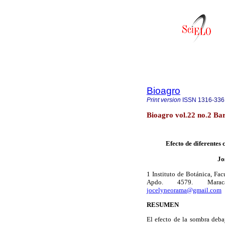
Bioagro
Print version
ISSN
1316-336
Bioagro vol.22 no.2 Ba
Efecto de diferentes 
Jo
1 Instituto de Botánica, Fa
Apdo. 4579. Mara
jocelyneorama@gmail.com
RESUMEN
El efecto de la sombra deba