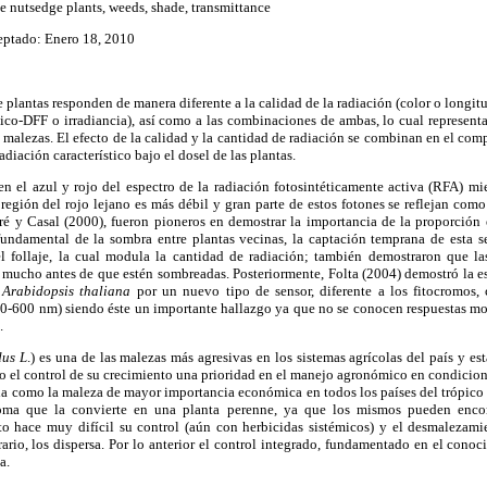
le nutsedge plants, weeds, shade, transmittance
eptado: Enero 18, 2010
 plantas responden de manera diferente a la calidad de la radiación (color o longit
nico-DFF o irradiancia), así como a las combinaciones de ambas, lo cual represent
 y malezas. El efecto de la calidad y la cantidad de radiación se combinan en el c
diación característico bajo el dosel de las plantas.
n el azul y rojo del espectro de la radiación fotosintéticamente activa (RFA) mi
región del rojo lejano es más débil y gran parte de estos fotones se reflejan como 
aré y Casal (2000), fueron pioneros en demostrar la importancia de la proporción e
ndamental de la sombra entre plantas vecinas, la captación temprana de esta se
l follaje, la cual modula la cantidad de radiación; también demostraron que la
s mucho antes de que estén sombreadas. Posteriormente, Folta (2004) demostró la e
n
Arabidopsis
thaliana
por un nuevo tipo de sensor, diferente a los fitocromos, 
00-600 nm) siendo éste un importante hallazgo ya que no se conocen respuestas mor
.
dus L
.) es una de las malezas más agresivas en los sistemas agrícolas del país y es
ndo el control de su crecimiento una prioridad en el manejo agronómico en condicio
da como la maleza de mayor importancia económica en todos los países del trópico
ma que la convierte en una planta perenne, ya que los mismos pueden encon
to hace muy difícil su control (aún con herbicidas sistémicos) y el desmaleza
ario, los dispersa. Por lo anterior el control integrado, fundamentado en el conoci
a.