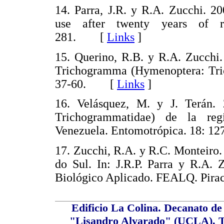
14. Parra, J.R. y R.A. Zucchi. 20
use after twenty years of r
281. [
Links
]
15. Querino, R.B. y R.A. Zucchi. 
Trichogramma (Hymenoptera: Tric
37-60. [
Links
]
16. Velásquez, M. y J. Terán.
Trichogrammatidae) de la reg
Venezuela. Entomotrópica. 18:
17. Zucchi, R.A. y R.C. Monteiro
do Sul. In: J.R.P. Parra y R.A. 
Biológico Aplicado. FEALQ. Pira
Edificio La Colina. Decanato d
"Lisandro Alvarado" (UCLA). Ta