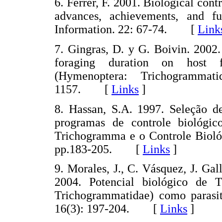
6. Ferrer, F. 2001. Biological contr
advances, achievements, and fu
Information. 22: 67-74. [
Link
7. Gingras, D. y G. Boivin. 2002. 
foraging duration on host 
(Hymenoptera: Trichogrammat
1157. [
Links
]
8. Hassan, S.A. 1997. Seleção 
programas de controle biológico
Trichogramma e o Controle Biológ
pp.183-205. [
Links
]
9. Morales, J., C. Vásquez, J. Gal
2004. Potencial biológico de T
Trichogrammatidae) como parasito
16(3): 197-204. [
Links
]