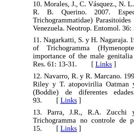
10. Morales, J., C. Vásquez., N. L.
R. B. Querino. 2007. Espec
Trichogrammatidae) Parasitoides
Venezuela. Neotrop. Entomol. 3
11. Nagarkatti, S. y H. Nagaraja.
of Trichogramma (Hymenopter
importance of the male genitalia
Res. 61: 13-31. [
Links
]
12. Navarro, R. y R. Marcano. 19
Riley y T. atopovirilia Oatman 
(Boddie) de diferentes edade
93. [
Links
]
13. Parra, J.R., R.A. Zucchi 
Trichogramma no controle de pr
15. [
Links
]