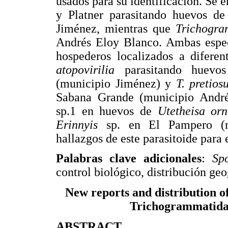
usados para su identificación. Se 
y Platner parasitando huevos de
Jiménez, mientras que
Trichogr
Andrés Eloy Blanco. Ambas especi
hospederos localizados a diferen
atopovirilia
parasitando huev
(municipio Jiménez) y
T. pretio
Sabana Grande (municipio Andr
sp.1 en huevos de
Utetheisa or
Erinnyis
sp. en El Pampero (mu
hallazgos de este parasitoide para 
Palabras clave adicionales
:
Sp
control biológico, distribución geo
New reports and distribution 
Trichogrammatidae
ABSTRACT