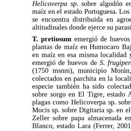
Helicoverpa sp
. sobre algodón e
maíz en el estado Portuguesa. Los 
se encuentra distribuida en agro
altitudinales donde ejerce su para
T. pretiosum
emergió de huevo
plantas de maíz en Humocaro Bajo
en maíz en esa misma localidad
emergió de huevos de
S. frugipe
(1750 msnm), municipio Morá
colectados en parchita en la loca
especie también ha sido colect
sobre sorgo en El Tigre, estado 
plagas como Helicoverpa sp. sobr
Mocis sp. sobre Digitaria sp. en e
Zeller sobre papa almacenada e
Blanco, estado Lara (Ferrer, 2001