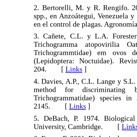
2. Bertorelli, M. y R. Rengifo.
spp., en Anzoátegui, Venezuela y
en el control de plagas. Agronom
3. Cañete, C.L. y L.A. Forester
Trichogramma atopovirilia O
Trichogrammtidae) em ovos de
(Lepidoptera: Noctuidae). Revi
204. [
Links
]
4. Davies, A.P., C.L. Lange y S.L.
method for discriminating 
Trichogrammatidae) species in 
2145. [
Links
]
5. DeBach, P. 1974. Biological
University, Cambridge. [
Link