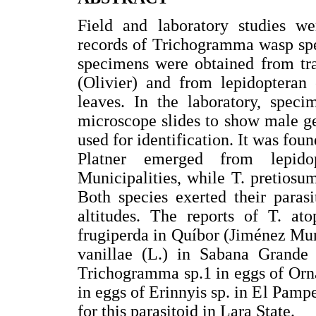
Field and laboratory studies we
records of Trichogramma wasp spec
specimens were obtained from tra
(Olivier) and from lepidopteran
leaves. In the laboratory, spe
microscope slides to show male ge
used for identification. It was fo
Platner emerged from lepid
Municipalities, while T. pretios
Both species exerted their parasi
altitudes. The reports of T. ato
frugiperda in Quíbor (Jiménez Muni
vanillae (L.) in Sabana Grande
Trichogramma sp.1 in eggs of Orn
in eggs of Erinnyis sp. in El Pamp
for this parasitoid in Lara State.