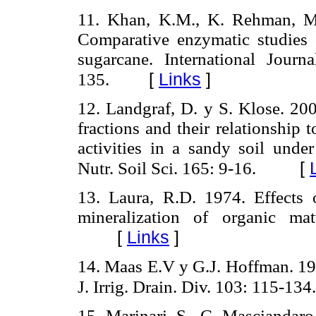
11.
Khan, K.M., K. Rehman, M.
Comparative enzymatic studies 
sugarcane. International Jour
[
Links
]
135.
12.
Landgraf, D. y S. Klose.
200
fractions and their relationship
activities in a sandy soil unde
[
Nutr. Soil Sci. 165: 9-16.
13.
Laura, R.D. 1974. Effects 
mineralization of organic ma
[
Links
]
14.
Maas E.V y G.J. Hoffman.
19
J. Irrig. Drain. Div. 103: 115-134.
15.
Marinari, S., G. Masciandaro