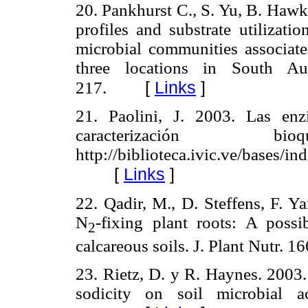
20.
Pankhurst C., S. Yu, B. Hawke
profiles and substrate utilizatio
microbial communities associated
three locations in South Au
[
Links
]
217.
21.
Paolini, J. 2003. Las en
caracterización 
http://biblioteca.ivic.ve/base
[
Links
]
22.
Qadir, M., D. Steffens, F. Y
N
-fixing plant roots: A possi
2
calcareous soils. J. Plant Nutr. 1
23.
Rietz, D. y R. Haynes.
2003
sodicity on soil microbial a