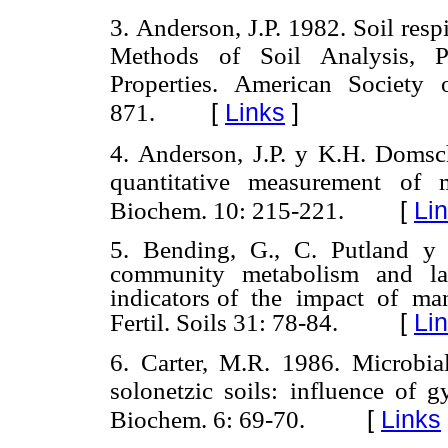
3.
Anderson, J.P. 1982. Soil resp
Methods of Soil Analysis, P
Properties. American Society
[
Links
]
871.
4.
Anderson, J.P. y K.H. Domsc
quantitative measurement of m
[
Li
Biochem. 10: 215-221.
5.
Bending, G., C. Putland y 
community metabolism and lab
indicators of the impact of man
[
Li
Fertil. Soils 31: 78-84.
6.
Carter, M.R. 1986. Microbia
solonetzic soils: influence o
[
Links
Biochem. 6: 69-70.