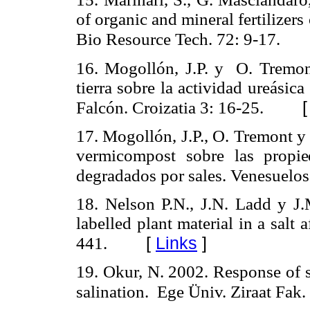
of organic and mineral fertilizers
Bio Resource Tech. 72: 9-17.
16.
Mogollón, J.P. y O. Tremon
tierra sobre la actividad ureásic
Falcón.
Croizatia 3: 16-25.
17.
Mogollón, J.P., O. Tremont y
vermicompost sobre
las propi
degradados por sales.
Venesuelos
18.
Nelson P.N., J.N. Ladd y J
labelled plant material in a salt 
[
Links
]
441.
19.
Okur, N. 2002. Response of so
salination. Ege Üniv. Ziraat Fak.