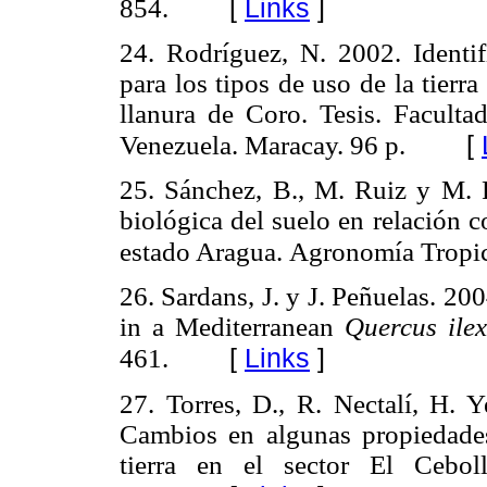
[
Links
]
854.
24.
Rodríguez, N. 2002. Identif
para los tipos de uso de la tierra 
llanura de Coro. Tesis. Facult
[
Venezuela. Maracay. 96 p.
25.
Sánchez, B., M. Ruiz y M. R
biológica del suelo en relación c
estado Aragua.
Agronomía Tropic
26.
Sardans, J. y J. Peñuelas. 20
in a Mediterranean
Quercus ile
[
Links
]
461.
27.
Torres, D., R. Nectalí, H. 
Cambios en algunas propiedades
tierra en el sector El Cebol