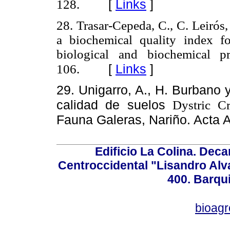
[
Links
]
128.
28.
Trasar-Cepeda, C., C. Leirós,
a biochemical quality index fo
biological and biochemical p
[
Links
]
106.
29. Unigarro, A., H. Burbano
Dystric C
calidad de suelos
Fauna Galeras, Nariño.
Acta 
Edificio La Colina. Dec
Centroccidental "Lisandro Alv
400. Barqu
bioag