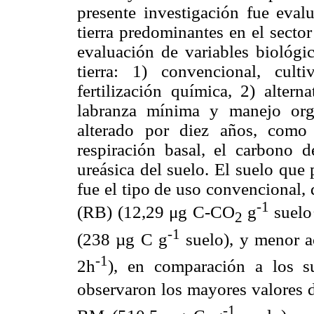
presente investigación fue eval
tierra predominantes en el sector
evaluación de variables biológic
tierra: 1) convencional, cul
fertilización química, 2) altern
labranza mínima y manejo org
alterado por diez años, como 
respiración basal, el carbono 
ureásica del suelo. El suelo que
fue el tipo de uso convencional,
-1
(RB) (12,29
μ
g C-CO
g
suelo
2
-1
(238 µg C g
suelo), y menor a
-1
2h
), en comparación a los s
observaron los mayores valores
-1