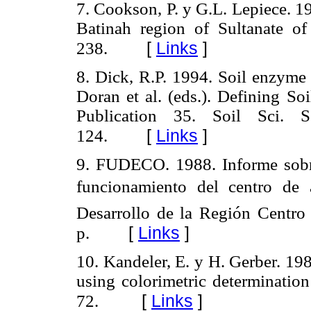
7.
Cookson, P. y G.L. Lepiece. 19
Batinah region of Sultanate o
[
Links
]
238.
8.
Dick, R.P. 1994. Soil enzyme a
Doran et al. (eds.). Defining So
Publication 35. Soil Sci.
[
Links
]
124.
9.
FUDECO. 1988. Informe sobre 
funcionamiento del centro de a
Desarrollo de la Región Centro 
[
Links
]
p.
10.
Kandeler, E. y H. Gerber.
198
using colorimetric determinatio
[
Links
]
72.