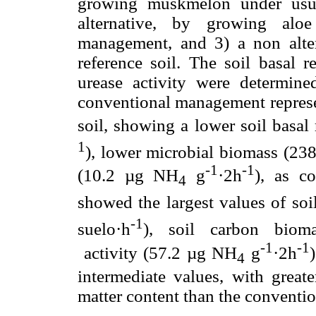
growing muskmelon under usual 
alternative, by growing alo
management, and 3) a non alter
reference soil. The soil basal r
urease activity were determin
conventional management represe
soil, showing a lower soil basal
1
), lower microbial biomass (23
-1
-1
(10.2 µg NH
g
·2h
), as c
4
showed the largest values of so
-1
suelo·h
), soil carbon biom
-1
-1
activity (57.2 µg NH
g
·2h
4
intermediate values, with greate
matter content than the convent