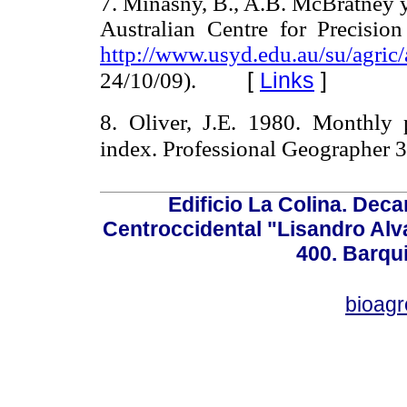
7.
Minasny, B., A.B. McBratney y
Australian Centre for Precision
http://www.usyd.edu.au/su/agric
[
Links
]
24/10/09).
8. Oliver, J.E. 1980. Monthly p
index. Professional Geographer 
Edificio La Colina. Dec
Centroccidental "Lisandro Alv
400. Barqu
bioag