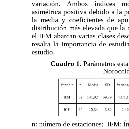
variación. Ambos índices mos
asimétrica positiva debido a la 
la media y coeficientes de apu
distribución más elevada que la 
el IFM abarcan varias clases desd
resalta la importancia de estudi
estudio.
Cuadro 1
.
Parámetros esta
Noroccid
Variable
n
Media
SD
Varianz
IFM
69
141,82
69,79
4871,1
ICP
69
15,34
3,82
14,6
n: número de estaciones; IFM: Ín