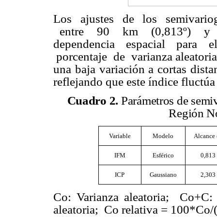
Los ajustes de los semivario
entre 90 km (0,813º) y 25
dependencia espacial para 
porcentaje de varianza aleatoria
una baja variación a cortas dist
reflejando que este índice fluctú
Cuadro 2
.
Parámetros de semiv
Región No
Variable
Modelo
Alcance 
IFM
Esférico
0,813
ICP
Gaussiano
2,303
Co: Varianza aleatoria; Co+C:
aleatoria;
Co relativa = 100*Co