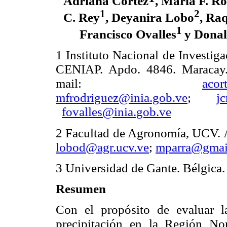
Adriana Cortez
, María F. R
1
2
C. Rey
, Deyanira Lobo
,
Raq
1
Francisco Ovalles
y Donal
1 Instituto Nacional de Investiga
CENIAP. Apdo. 4846. Maracay
mail:
acor
mfrodriguez@inia.gob.ve
;
j
fovalles@inia.gob.ve
2 Facultad de Agronomía, UCV. 
lobod@agr.ucv.ve
;
mparra@gmai
3 Universidad de Gante. Bélgica.
Resumen
Con el propósito de evaluar l
precipitación en la Región Nor