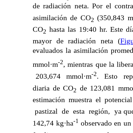
de radiación neta. Por el contr
asimilación de CO
(350,843 
2
CO
hasta las 19:40 hr. Este d
2
mayor de radiación neta (
Fig
evaluados la asimilación prome
-2
mmol·m
, mientras que la liber
-2
203,674 mmol·m
. Esto rep
diaria de CO
de 123,081 mmo
2
estimación muestra el potenci
pastizal de esta región, ya que
-1
142,74 kg·ha
observado en un