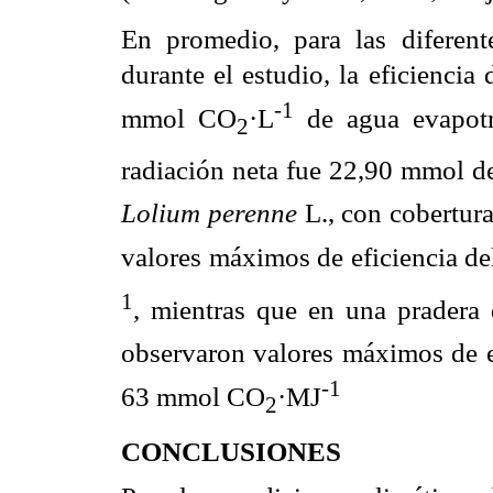
En promedio, para las diferente
durante el estudio, la eficiencia
-1
mmol CO
·L
de agua evapotra
2
radiación neta fue 22,90 mmol 
Lolium perenne
L., con cobertura
valores máximos de eficiencia d
1
, mientras que en una pradera
observaron valores máximos de ef
-1
63 mmol CO
·MJ
2
CONCLUSIONES