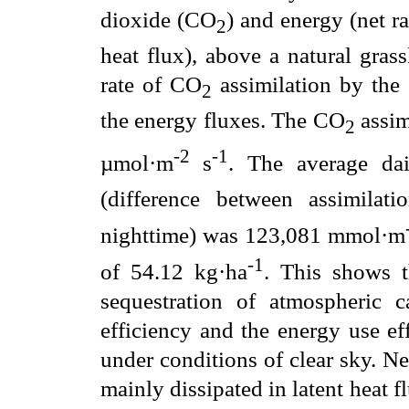
dioxide (CO
) and energy (net ra
2
heat flux), above a natural gras
rate of CO
assimilation by the 
2
the energy fluxes. The CO
assim
2
-2
-1
µmol·m
s
. The average da
(difference between assimilat
nighttime) was 123,081 mmol·m
-1
of 54.12 kg·ha
. This shows t
sequestration of atmospheric c
efficiency and the energy use ef
under conditions of clear sky. Ne
mainly dissipated in latent heat fl