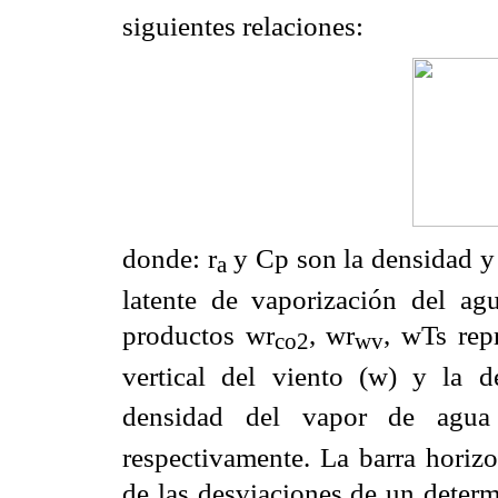
siguientes relaciones:
donde:
r
y Cp son la densidad y c
a
latente de vaporización del ag
productos w
r
, w
r
, wTs r
co2
wv
vertical del viento (w) y la 
densidad del vapor de agua
respectivamente. La barra horizo
de las desviaciones de un deter