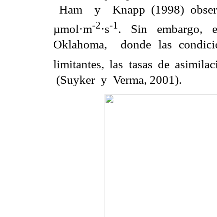
Ham y Knapp (1998) observar
-2
-1
µmol·m
·s
. Sin embargo, 
Oklahoma, donde las condici
limitantes, las tasas de asim
(Suyker y Verma, 2001).