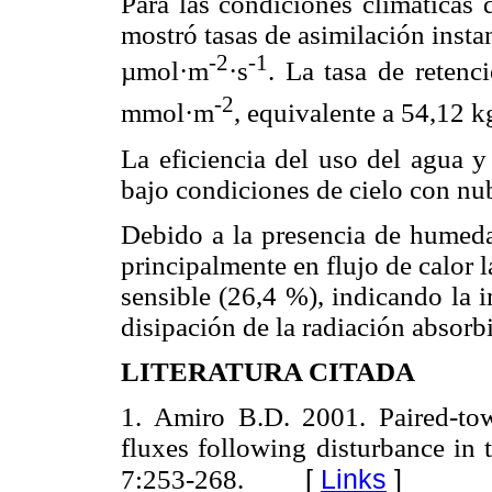
Para las condiciones climáticas d
mostró tasas de asimilación inst
-2
-1
µmol·m
·s
. La tasa de reten
-2
mmol·m
, equivalente a 54,12 k
La eficiencia del uso del agua y
bajo condiciones de cielo con nub
Debido a la presencia de humedad
principalmente en flujo de calor l
sensible (26,4 %), indicando la 
disipación de la radiación absorbi
LITERATURA CITADA
1.
Amiro B.D. 2001. Paired-to
fluxes following disturbance in 
[
Links
]
7:253-268.