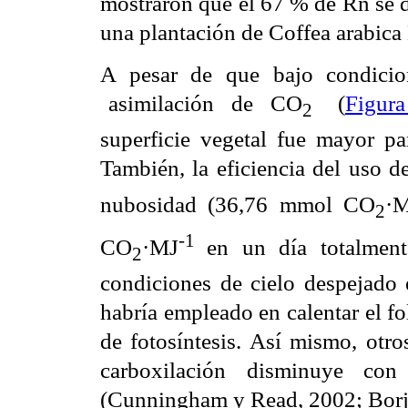
mostraron que el 67 % de Rn se 
una plantación de Coffea arabica 
A pesar de que bajo condic
asimilación de CO
(
Figura
2
superficie vegetal fue mayor p
También, la eficiencia del uso d
nubosidad (36,76 mmol CO
·
2
-1
CO
·MJ
en un día totalment
2
condiciones de cielo despejado e
habría empleado en calentar el fol
de fotosíntesis. Así mismo, otro
carboxilación disminuye con
(Cunningham y Read, 2002; Borjigi