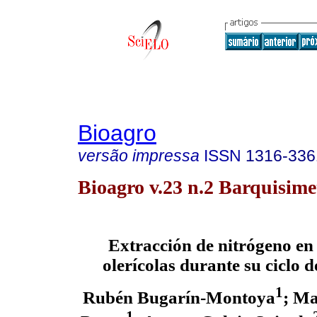
Bioagro
versão impressa
ISSN
1316-336
Bioagro v.23 n.2 Barquisime
Extracción de nitrógeno en 
olerícolas durante su ciclo 
1
Rubén Bugarín-Montoya
; Ma
1