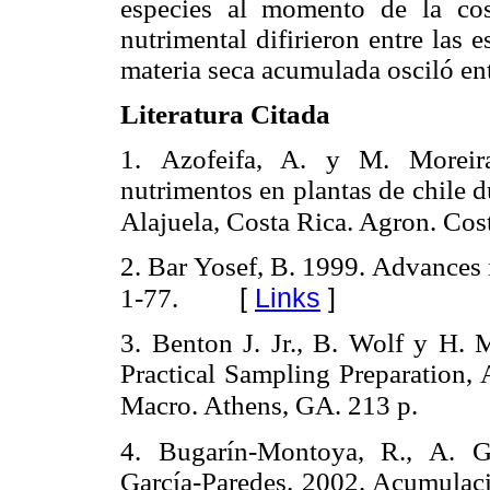
especies al momento de la co
nutrimental difirieron entre las 
materia seca acumulada osciló ent
Literatura Citada
1.
Azofeifa, A. y M. Moreir
nutrimentos en plantas de chile d
Alajuela, Costa Rica. Agron. Cos
2.
Bar Yosef, B. 1999. Advances 
[
Links
]
1-77.
3.
Benton J. Jr., B. Wolf y H. 
Practical Sampling Preparation, 
Macro. Athens, GA. 213 p.
4.
Bugarín-Montoya, R., A. Ga
García-Paredes. 2002. Acumulació