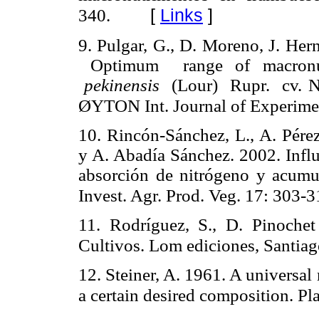
[
Links
]
340.
9.
Pulgar, G., D. Moreno, J. He
Optimum range of macronutr
pekinensis
(Lour) Rupr. cv. Na
ØYTON Int. Journal of Experime
10.
Rincón-Sánchez, L., A. Pérez
y A. Abadía Sánchez. 2002. Influe
absorción de nitrógeno y acumul
Invest. Agr. Prod. Veg. 17: 303-3
11.
Rodríguez, S., D. Pinochet
Cultivos. Lom ediciones, Santiag
12.
Steiner, A. 1961. A universal
a certain desired composition. Pl