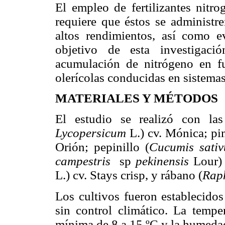
El empleo de fertilizantes nitro
requiere que éstos se administr
altos rendimientos, así como e
objetivo de esta investigaci
acumulación de nitrógeno en fu
olerícolas conducidas en sistemas
MATERIALES Y MÉTODOS
El estudio se realizó con las
Lycopersicum
L.) cv. Mónica; pi
Orión; pepinillo (
Cucumis sativ
campestris
sp
pekinensis
Lour)
L.) cv. Stays crisp, y rábano (
Rap
Los cultivos fueron establecidos
sin control climático. La temp
mínima de 8 a 15 ºC y la humedad