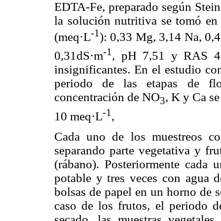
EDTA-Fe, preparado según Steine
la solución nutritiva se tomó en
-1
(meq·L
): 0,33 Mg, 3,14 Na, 0,
-1
0,31dS·m
, pH 7,51 y RAS 4,
insignificantes. En el estudio co
periodo de las etapas de flor
concentración de NO
, K y Ca se
3
-1
10 meq·L
,
Cada uno de los muestreos con
separando parte vegetativa y fru
(rábano). Posteriormente cada u
potable y tres veces con agua d
bolsas de papel en un horno de s
caso de los frutos, el periodo 
secado, las muestras vegetale