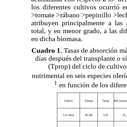
los diferentes cultivos ocurrió 
>tomate >rábano >pepinillo >lec
atribuyen principalmente a las 
total, y en menor grado, a las d
en dicha biomasa.
Cuadro 1
. Tasas de absorción m
días después del transplante o 
(Tprop) del ciclo de culti
nutrimental en seis especies oler
1
en función de los difere
Cultivo
Tiempo
Tprop
MS Acumul
Col china
90 ddt
0,91
91,