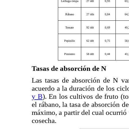
Lechuga crespa
27 ddt
0,93
63,
Rábano
27 dds
0,84
64,
Tomate
92 ddt
0,69
49,
Pepinillo
62 ddt
0,75
58,
Pimiento
58 ddt
0,44
43,
Tasas de absorción de N
Las tasas de absorción de N var
acuerdo a la duración de los cicl
y B
). En los cultivos de fruto (
el rábano, la tasa de absorción 
máximo, a partir del cual ocurrió
cosecha.