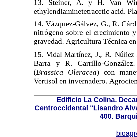
13.
Steiner, A. y H. Van W
ethylendiaminetetracetic acid. Pl
14.
Vázquez-Gálvez, G., R. Cárde
nitrógeno sobre el crecimiento y
gravedad.
Agricultura Técnica en
15. Vidal-Martínez, J., R. Núñez-
Barra y R. Carrillo-González.
(
Brassica Oleracea
) con manej
Vertisol en invernadero.
Agrocien
Edificio La Colina. Dec
Centroccidental "Lisandro Alv
400. Barqu
bioag