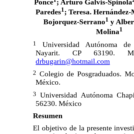
Ponce
; Arturo Galvis-Spinola
1
Paredes
; Teresa. Hernández
1
Bojorquez-Serrano
y Albe
1
Molina
1
Universidad Autónoma de N
Nayarit. CP 63190. Méx
drbugarin@hotmail.com
2
Colegio de Posgraduados. Mon
México.
3
Universidad Autónoma Chapi
56230. México
Resumen
El objetivo de la presente inves