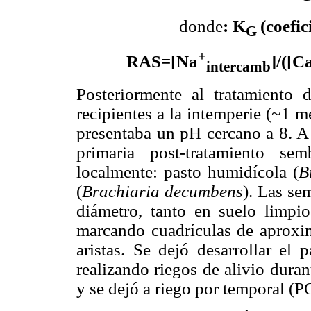
donde
: K
(coefi
G
+
RAS=[Na
]/([C
intercamb
Posteriormente al tratamiento 
recipientes a la intemperie (~1 
presentaba un pH cercano a 8. A
primaria post-tratamiento se
localmente: pasto humidícola (
B
(
Brachiaria decumbens
). Las se
diámetro, tanto en suelo limpi
marcando cuadrículas de aproxi
aristas. Se dejó desarrollar el 
realizando riegos de alivio duran
y se dejó a riego por temporal (