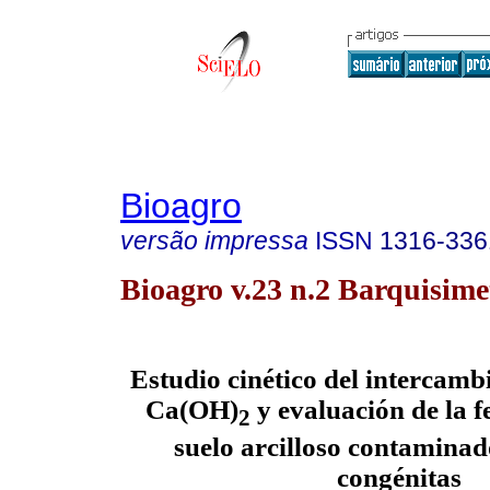
Bioagro
versão impressa
ISSN
1316-336
Bioagro v.23 n.2 Barquisime
Estudio cinético del intercamb
Ca
(OH)
y evaluación de la f
2
suelo arcilloso contamina
congénitas