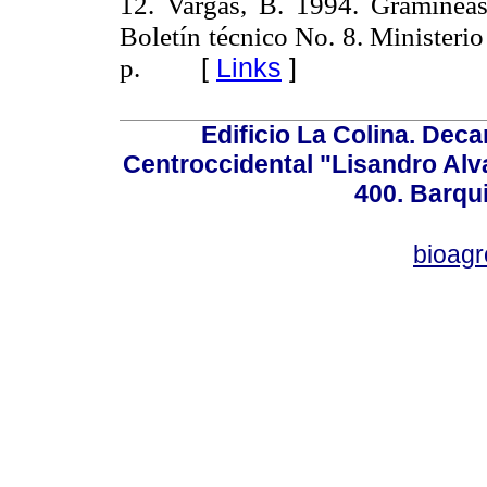
12. Vargas, B. 1994. Gramíneas
Boletín técnico No. 8. Ministeri
p.
[
Links
]
Edificio La Colina. Dec
Centroccidental "Lisandro Alv
400. Barqu
bioag