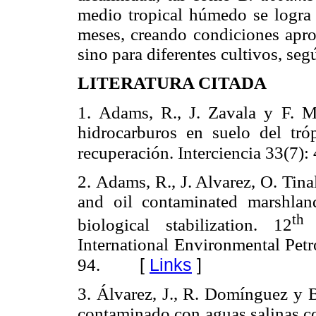
medio tropical húmedo se logra 
meses, creando condiciones aprop
sino para diferentes cultivos, seg
LITERATURA CITADA
1.
Adams, R., J. Zavala y F. M
hidrocarburos en suelo del tróp
recuperación. Interciencia 33(7):
2.
Adams, R., J. Alvarez, O. Tin
and oil contaminated marshla
th
biological stabilization. 12
I
International Environmental Pet
[
Links
]
94.
3.
Álvarez, J., R. Domínguez y 
contaminado con aguas salinas co