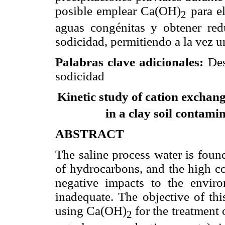
posible emplear Ca(OH)
para el
2
aguas congénitas y obtener redu
sodicidad, permitiendo a la vez 
Palabras clave adicionales:
Dese
sodicidad
Kinetic study of cation excha
in a clay soil contami
ABSTRACT
The saline process water is foun
of hydrocarbons, and the high c
negative impacts to the envir
inadequate. The objective of thi
using Ca(OH)
for the treatment 
2