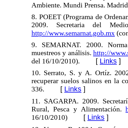
Ambiente. Mundi Prensa. Madrid
8.
POEET (Programa de Ordenami
2009. Secretaria del Medi
http://www.semarnat.gob.mx
(con
9.
SEMARNAT. 2000. Norma O
muestreos y análisis.
http://www
[
Links
]
del 16/10/2010).
10.
Serrato, S. y A. Ortíz. 200
recuperar suelos salinos en la 
[
Links
]
336.
11.
SAGARPA. 2009. Secretaría
Rural, Pesca y Alimentación.
[
Links
]
16/10/2010)