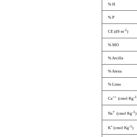
% H
% P
-1
CE (dS·m
)
% MO
% Arcilla
% Arena
% Limo
++
-1
Ca
(cmol·Kg
+
-1
Na
(
cmol·Kg
)
+
-1
K
(cmol·Kg
)