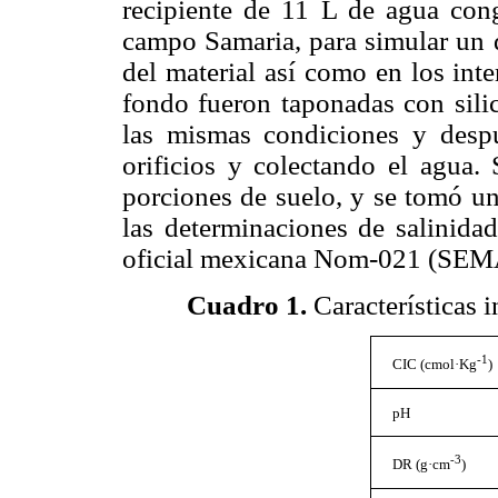
recipiente de 11 L de agua co
campo Samaria, para simular un d
del material así como en los int
fondo fueron taponadas con silic
las mismas condiciones y despu
orificios y colectando el agua
porciones de suelo, y se tomó un
las determinaciones de salinida
oficial mexicana Nom-021 (SE
Cuadro 1
.
Características i
-1
CIC (cmol·Kg
)
pH
-3
DR (g·cm
)