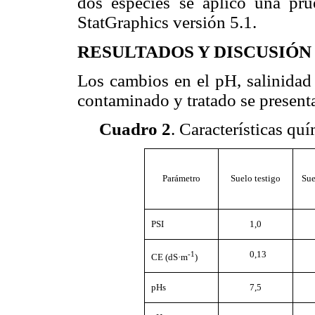
dos especies se aplicó una pr
StatGraphics versión 5.1.
RESULTADOS Y DISCUSIÓN
Los cambios en el pH, salinidad
contaminado y tratado se present
Cuadro 2
. Características qu
Parámetro
Suelo testigo
Sue
PSI
1,0
-1
0,13
CE (dS·m
)
pHs
7,5