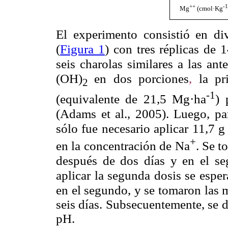
++
-1
Mg
(cmol·Kg
El experimento consistió en di
(
Figura 1
) con tres réplicas de 
seis charolas similares a las an
(OH)
en dos porciones
,
la p
2
-1
(
equivalente de 21,5 Mg·ha
) 
(Adams et al., 2005). Luego, par
sólo fue necesario aplicar 11,7 
+
en la concentración de Na
. Se t
después de dos días y en el se
aplicar la segunda dosis se esper
en el segundo, y se tomaron
las 
seis días. Subsecuentemente, se d
pH.