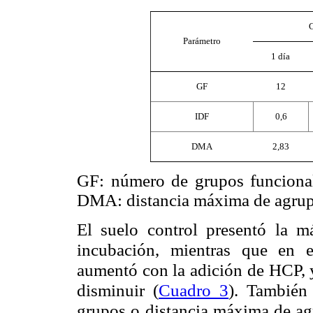
C
Parámetro
1 día
GF
12
IDF
0,6
DMA
2,83
GF: número de grupos funcionale
DMA: distancia máxima de agru
El suelo control presentó la 
incubación, mientras que en e
aumentó con la adición de HCP, y
disminuir (
Cuadro 3
). También 
grupos o distancia máxima de ag