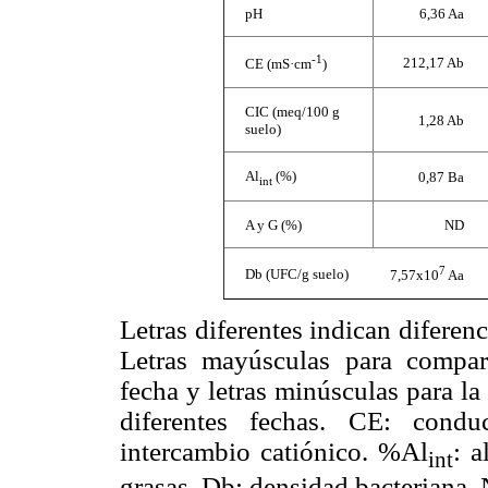
pH
6,36 Aa
-1
212,17 Ab
CE (
m
S·cm
)
CIC (meq/100 g
1,28 Ab
suelo)
Al
(%)
0,87 Ba
int
A y G (%)
ND
7
Db (UFC/g suelo)
7,57x10
Aa
Letras diferentes indican diferen
Letras mayúsculas para compar
fecha y letras minúsculas para l
diferentes fechas. CE: condu
intercambio catiónico. %Al
: 
int
grasas. Db: densidad bacteriana.