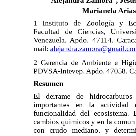
Alejandra Zamora
, Jes
Marianela Arias
1 Instituto de Zoología y Eco
Facultad de Ciencias, Univers
Venezuela. Apdo. 47114.
Carac
m
ail:
alejandra.zamora@gmail.co
2
Gerencia de Ambiente e Higi
PDVSA-Intevep. Apdo. 47058. Ca
Resumen
El derrame de hidrocarburos 
importantes en la actividad 
funcionalidad del ecosistema. 
cambios químicos y en la comun
con crudo mediano, y determi