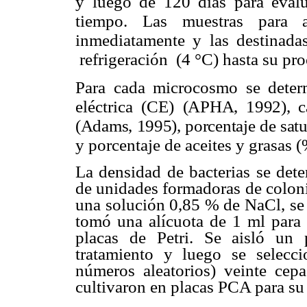
y luego de 120 días para evalu
tiempo. Las muestras para an
inmediatamente y las destinad
refrigeración (4 °C) hasta su pr
Para cada microcosmo se deter
eléctrica (CE)
(APHA, 1992), ca
(Adams, 1995), porcentaje de sat
y porcentaje de aceites y grasas
La densidad de bacterias se det
de unidades formadoras de coloni
una solución 0,85 % de NaCl, se 
tomó una alícuota de 1 ml para r
placas de Petri. Se aisló un 
tratamiento y luego se selecc
números aleatorios) veinte cepa
cultivaron en placas PCA para su 