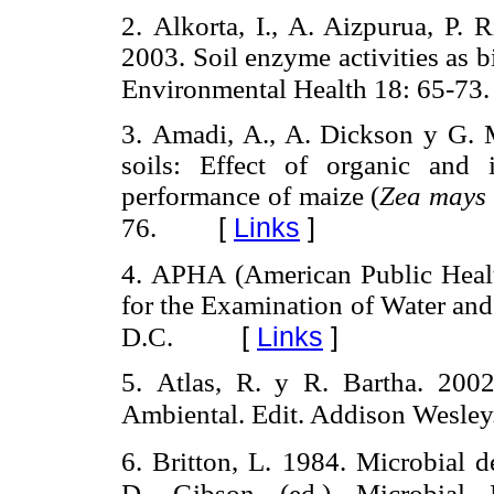
2.
Alkorta, I., A. Aizpurua, P. 
2003. Soil enzyme activities as b
Environmental Health 18: 65-73.
3.
Amadi, A., A. Dickson y G. 
soils: Effect of organic and 
performance of maize (
Zea mays
[
Links
]
76.
4.
APHA (American Public Healt
for the Examination of Water a
[
Links
]
D.C.
5.
Atlas, R. y R. Bartha. 200
Ambiental. Edit. Addison Wesley
Britton, L. 1984. Microbial d
6.
D. Gibson (ed.) Microbial 