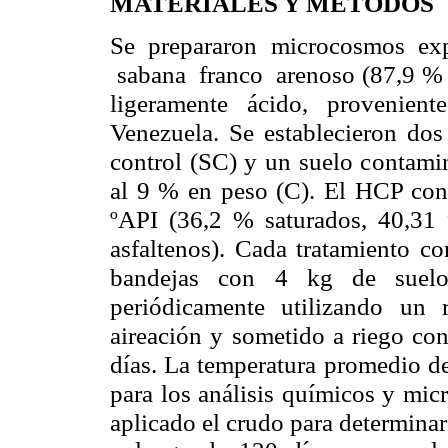
MATERIALES Y MÉTODOS
Se prepararon microcosmos ex
sabana franco arenoso (87,9 % ar
ligeramente ácido, provenien
Venezuela.
Se establecieron dos
control (SC) y un suelo contami
al 9 % en peso (C). El HCP co
ºAPI (36,2 % saturados, 40,31
asfaltenos).
Cada tratamiento con
bandejas con 4 kg de suelo
periódicamente utilizando un ra
aireación y sometido a riego co
días. La temperatura promedio de
para los análisis químicos y mic
aplicado el crudo para determina