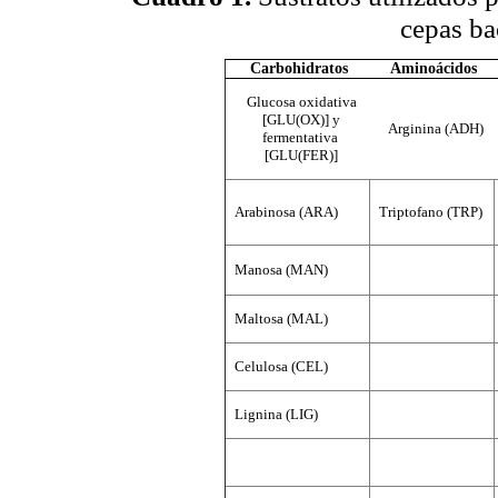
cepas ba
Carbohidratos
Aminoácidos
Glucosa oxidativa
[GLU(OX)] y
Arginina (ADH)
fermentativa
[GLU(FER)]
Arabinosa (ARA)
Triptofano (TRP)
Manosa (MAN)
Maltosa (MAL)
Celulosa (CEL)
Lignina (LIG)