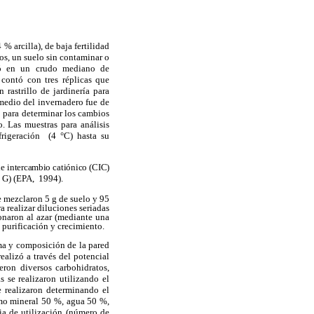
arcilla), de baja fertilidad
os, un suelo sin contaminar o
tió en
un crudo mediano de
contó con tres réplicas que
rastrillo de jardinería para
omedio del invernadero fue de
o para determinar
los cambios
. Las muestras para análisis
rigeración (4 °C) hasta su
e intercambio catiónico (CIC)
y G) (EPA, 1994).
e mezclaron 5 g de suelo y 95
 realizar diluciones seriadas
ionaron al azar (mediante una
 purificación y crecimiento.
ma y composición de la pared
ealizó a través del potencial
n diversos carbohidratos,
s se realizaron utilizando el
 realizaron determinando el
imo mineral 50 %, agua 50 %,
ia de utilización (número de