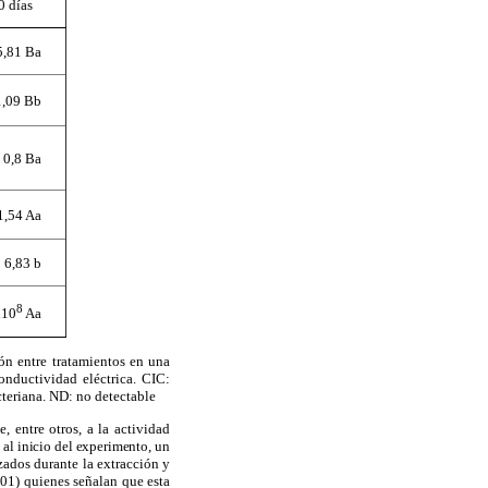
0 días
5,81 Ba
,09 Bb
0,8 Ba
1,54 Aa
6,83 b
8
x10
Aa
ión entre tratamientos en una
nductividad eléctrica. CIC:
teriana. ND: no detectable
le, entre otros, a la actividad
al inicio del experimento,
un
zados durante la extracción y
01) quienes señalan que esta