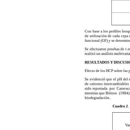
Con base a los perfiles bioq
de utilización de cada cepa 
funcional (GF) y se determin
Se efectuaron pruebas de t e
realizó un análisis multiva
RESULTADOS Y DISCUSI
Efecto de los HCP sobre las 
Se evidenció que el pH del 
de cationes intercambiables
sido reportada por Caravaca
mientras que Britton (1984
biodegradación.
Cuadro 2
.
Var