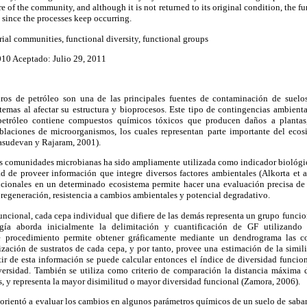
ure of the community, and although it is not returned to its original condition, the f
, since the processes keep occurring.
rial communities, functional diversity, functional groups
10 Aceptado: Julio 29, 2011
ros de petróleo son una de las principales fuentes de contaminación de suel
temas al afectar su estructura y bioprocesos. Este tipo de contingencias ambienta
 petróleo contiene compuestos químicos tóxicos que producen daños a planta
blaciones de microorganismos, los cuales representan parte importante del ecos
asudevan y Rajaram, 2001).
las comunidades microbianas ha sido ampliamente utilizada como indicador biológic
d de proveer información que integre diversos factores ambientales (Alkorta et al
uncionales en un determinado ecosistema
permite hacer una evaluación precisa de
regeneración, resistencia a cambios ambientales y potencial degradativo.
uncional, cada cepa individual que difiere de las demás representa un grupo funcion
ía aborda inicialmente la delimitación y cuantificación de GF utilizando 
te procedimiento permite obtener gráficamente mediante un dendrograma las c
ización de sustratos de cada cepa, y por tanto, provee una estimación de la simili
tir de esta información se puede calcular entonces
el índice de diversidad funcio
versidad. También se utiliza como criterio de comparación la
distancia máxima
s, y representa la mayor disimilitud o mayor diversidad funcional
(Zamora, 2006
).
 orientó
a e
valuar los cambios en algunos parámetros químicos de un suelo de sabana