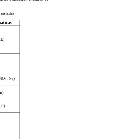
 aisladas
áticas
RE)
(NO
; N
)
2
2
u)
al)