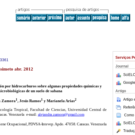
Serviços P
-3361
Journal
isimeto abr. 2012
SciELO
Google
ión por hidrocarburos sobre algunas propiedades químicas y
icrobiológicas de un suelo de sabana
Artigo
Artigo
1
1
2
a Zamora
, Jesús Ramos
y Marianela Arias
Referên
cología Tropical, Facultad de Ciencias, Universidad Central de
acas. Venezuela
e-m
ail:
alejandra.zamora@gmail.com
Como c
SciELO
iene Ocupacional, PDVSA-Intevep. Apdo. 47058. Caracas. Venezuela
Traduç