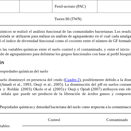
Fenil-acetato (PAC)
Tween 80 (TWN)
uímicos se realizó el análisis funcional de las comunidades bacterianas. Los resul
aislada se
utilizaron para realizar un análisis de agrupamiento
en el cual cada
amalga
ó el índice de diversidad funcional como el cociente entre el número de GF formados
n las variables químicas entre el suelo control y el contaminado, y entre el inicio 
riado de agrupamiento
para delimitar los grupos funcionales con base al perfil bioquí
ÓN
propiedades químicas del suelo
suelo disminuyó en presencia del crudo (
Cuadro 2
), posiblemente debido a la dis
 (Amadi et al., 1993; Osuji et al., 2005). La disminución del pH en suelos con
 y Roldán (2003). Okolo et al. (2005) y Osuji y Opiah (2007) atribuyen este efe
) señala que puede ser producto de la liberación de ácidos grasos y compuestos
Propiedades químicas y densidad bacteriana del suelo como respuesta a la contamina
Control
Contaminado
iables