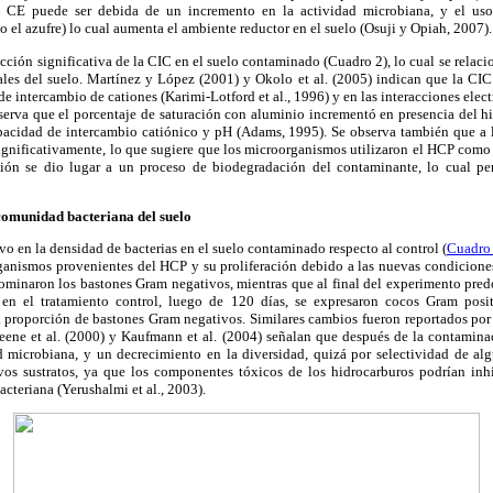
e CE puede ser debida de un incremento en la actividad microbiana, y el uso
 o el azufre) lo cual aumenta el ambiente reductor en el suelo (Osuji y Opiah, 2007).
cción significativa de la CIC en el suelo contaminado (Cuadro 2), lo cual se relaci
ales del suelo. Martínez y López (2001) y Okolo et al. (2005) indican que la CI
 de intercambio de cationes (Karimi-Lotford et al., 1996) y en las interacciones elect
erva que el porcentaje de saturación con aluminio incrementó en presencia del hi
pacidad de intercambio catiónico y pH (Adams, 1995). Se observa también que a l
ignificativamente, lo que sugiere que los microorganismos utilizaron el HCP como
ación se dio lugar a un proceso de biodegradación del contaminante, lo cual pe
 comunidad bacteriana del suelo
o en la densidad de bacterias en el suelo contaminado respecto al control (
Cuadro
ganismos provenientes del HCP y su proliferación debido a las nuevas condiciones
inaron los bastones Gram negativos, mientras que al final del experimento pre
 en el tratamiento control, luego de 120 días, se expresaron cocos Gram positi
proporción de bastones Gram negativos. Similares cambios fueron reportados por Z
eene et al. (2000) y Kaufmann et al. (2004) señalan que después de la contami
 microbiana, y un decrecimiento en la diversidad, quizá por selectividad de al
evos sustratos, ya que los componentes tóxicos de los hidrocarburos podrían inh
teriana (Yerushalmi et al., 2003).