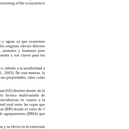
unctioning of the ecosystem is
os y aguas ya que ocasionan
les originan efectos directos
s, animales y humanos pero
istema y son claves para los
o, debido a la sensibilidad a
., 2003). De esta manera, la
 sus propiedades, tales como
al (GF) distinto dentro de la
la técnica multivariada de
oincidencias en cuanto a la
tud total entre las cepas que
nal (IDF)
donde el valor de 1
 de agrupamiento (DMA)
que
 y su efecto en la estructura