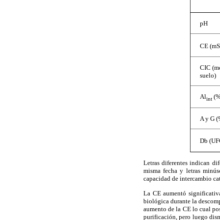
pH
CE (
m
S
CIC (m
suelo)
Al
(%
int
A y G (
Db (UF
Letras diferentes indican di
misma fecha y letras minús
capacidad de intercambio ca
La CE aumentó significativ
biológica durante la descomp
aumento de la CE lo cual pos
purificación, pero luego di