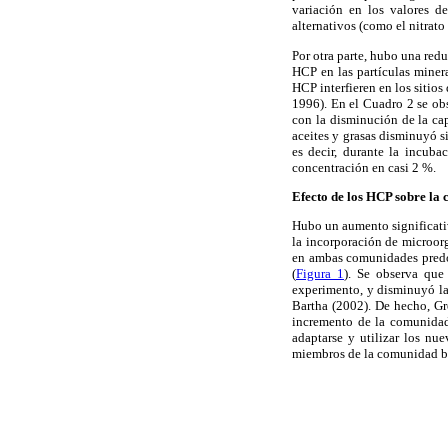
variación en los valores d
alternativos (como el nitrato
Por otra parte, hubo una redu
HCP en las partículas miner
HCP interfieren en los sitios
1996). En el Cuadro 2 se obs
con la disminución de la ca
aceites y grasas disminuyó s
es decir, durante la incub
concentración en casi 2 %.
Efecto de los HCP sobre la
Hubo un aumento significativ
la incorporación de microor
en ambas comunidades predom
(
Figura 1
). Se observa que
experimento, y disminuyó la 
Bartha (2002). De hecho, Gr
incremento de la comunidad
adaptarse y utilizar los nu
miembros de la comunidad bac