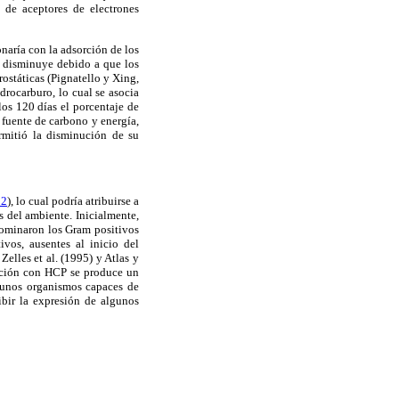
 de aceptores de electrones
onaría con la adsorción de los
C disminuye debido a que los
rostáticas (Pignatello y Xing,
drocarburo, lo cual se asocia
os 120 días el porcentaje de
 fuente de carbono y energía,
rmitió la disminución de su
 2
), lo cual podría atribuirse a
 del ambiente. Inicialmente,
dominaron los Gram positivos
vos, ausentes al inicio del
elles et al. (1995) y Atlas y
nación con HCP se produce un
gunos organismos capaces de
ibir la expresión de algunos