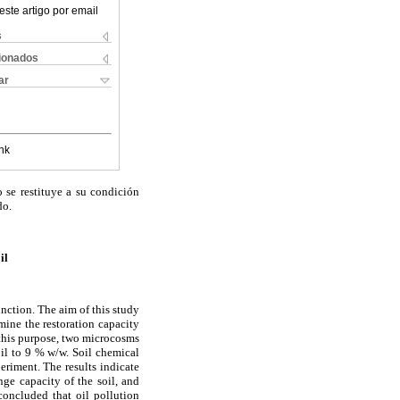
este artigo por email
s
cionados
ar
nk
 se restituye a su condición
do.
il
unction. The aim of this study
ine the restoration capacity
 this purpose, two microcosms
oil to 9 % w/w. Soil chemical
eriment. The results indicate
ge capacity of the soil, and
 concluded that oil pollution