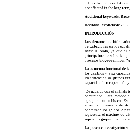
affects the functional struct
not affected in the long term
Additional keywords
: Bacte
Recibido: Septiembre 23, 20
INTRODUCCIÓN
Los derrames de hidrocarbu
perturbaciones en los ecosis
sobre la biota, ya que el
principalmente sobre las po
procesos biogeoquímicos (V
L
a estructura funcional de 
los cambios y a su capacida
identificación de grupos f
capacidad de recuperación y 
De acuerdo con el análisis f
comunidad. Esta metodolog
agrupamiento (clúster). Es
ausencia o presencia de util
conforman los grupos. A par
representa el máximo de di
separa los grupos funcionale
La presente investigación se