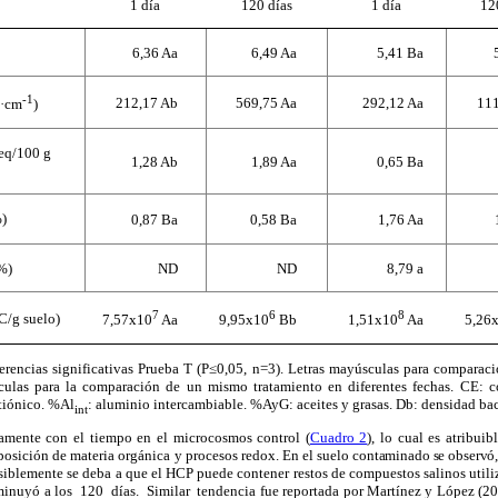
1 día
120 días
1 día
12
6,36 Aa
6,49 Aa
5,41 Ba
-1
212,17 Ab
569,75 Aa
292,12 Aa
111
·cm
)
eq/100 g
1,28 Ab
1,89 Aa
0,65 Ba
)
0,87 Ba
0,58 Ba
1,76 Aa
%)
ND
ND
8,79 a
7
6
8
C/g suelo)
7,57x10
Aa
9,95x10
Bb
1,51x10
Aa
5,26
ferencias significativas Prueba T (P≤0,05, n=3). Letras mayúsculas para comparac
culas para la comparación de un mismo tratamiento en diferentes fechas. CE: co
tiónico. %Al
: aluminio intercambiable. %AyG: aceites y grasas. Db: densidad bac
int
amente con el tiempo en el microcosmos control (
Cuadro 2
), lo cual es atribuib
osición de materia orgánica y procesos redox. En el suelo
contaminado se observó, 
iblemente se deba a que el HCP puede contener restos de compuestos salinos utili
sminuyó a los 120 días. Similar tendencia fue reportada por Martínez y López (20