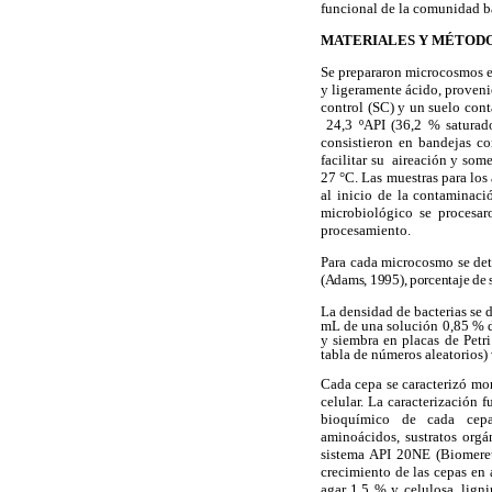
funcional de la comunidad b
MATERIALES Y MÉTOD
Se prepararon microcosmos e
y ligeramente ácido, proven
control (SC) y un suelo con
24,3 ºAPI (36,2 % saturado
consistieron en bandejas co
facilitar su aireación y som
27 °C. Las muestras para los
al inicio de la contaminaci
microbiológico se procesa
procesamiento.
Para cada microcosmo se det
(Adams, 1995), porcentaje de 
La densidad de bacterias se 
mL de una solución 0,85 % de
y siembra en placas de Petri
tabla de números aleatorios) 
Cada cepa se caracterizó mo
celular. La caracterización 
bioquímico de cada cepa 
aminoácidos, sustratos org
sistema API 20NE (Biomereu
crecimiento de las cepas en
agar 1,5 % y celulosa, lign