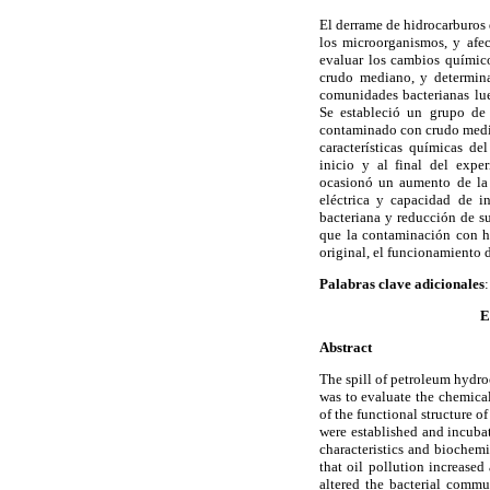
El derrame de hidrocarburos 
los microorganismos, y afec
evaluar los cambios químic
crudo mediano, y determinar
comunidades bacterianas lu
Se estableció un grupo de 
contaminado con crudo media
características químicas de
inicio y al final del expe
ocasionó un aumento de la 
eléctrica y capacidad de i
bacteriana y reducción de s
que la contaminación con hi
original, el funcionamiento 
Palabras clave adicionales
E
Abstract
The spill of petroleum hydroc
was to evaluate the chemica
of the functional structure 
were established
and incubat
characteristics and biochemi
that oil pollution increase
altered the bacterial commun