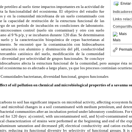
Enviar 
de petróleo al suelo tiene impactos importantes en la actividad de
ta la funcionalidad del ecosistema. El objetivo del estudio fue
Indicadore
os y en la comunidad microbiana de un suelo contaminado con
Links rela
 la capacidad de restitución de la estructura funcional de las
ego de un período de incubación en condiciones de laboratorio.
Compartilh
microcosmos control (suelo sin contaminar) y otro con suelo
Mais
no al 9 % p/p, y se incubaron durante 120 días. Se determinaron
l suelo y la caracterización bioquímica de cepas bacterianas al
Mais
rimento. Se encontró que la contaminación con hidrocarburos
saturación con aluminio y disminución del pH, conductividad
Permali
ntercambio catiónico del suelo, modificación de la comunidad
u diversidad por selectividad de grupos funcionales. Se concluye
drocarburos afecta la estructura funcional de la comunidad, pero aunque ésta no
del ecosistema no es afectado a largo plazo, ya que los procesos continúan ocurrien
: Comunidades bacterianas, diversidad funcional, grupos funcionales
ffect of oil pollution on chemical and microbiological properties of a savanna so
arbons to soil has significant impacts on microbial activity, affecting ecosystem f
l and microbial changes in a soil contaminated with medium petroleum, and determ
of bacterial communities after an incubation period under laboratory conditions. For
ed for 120 days
: a) control, with uncontaminated soil, and b) oil-contaminated s
cal characterization of strains were performed at the beginning and end of the exp
d aluminum saturation and decreased pH, electrical conductivity and cation exchan
ity, reducing its functional diversity by selectivity of functional groups. It is