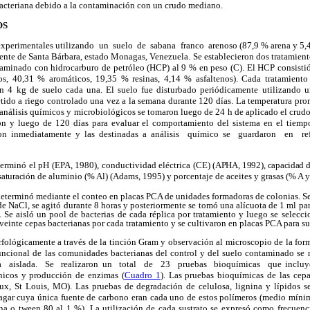
acteriana debido a la contaminación con un crudo mediano.
OS
xperimentales utilizando un suelo de sabana franco arenoso (87,9 % arena y 5,4 % 
iente de Santa Bárbara, estado Monagas, Venezuela.
Se establecieron dos tratamient
taminado con hidrocarburo de petróleo (HCP) al 9 % en peso (C). El HCP consis
s, 40,31 % aromáticos, 19,35 % resinas, 4,14 % asfaltenos).
Cada tratamiento 
n 4 kg de suelo cada una. El suelo fue disturbado periódicamente utilizando un 
etido a riego controlado una vez a la semana durante 120 días. La temperatura pr
 análisis químicos y microbiológicos se tomaron luego de 24 h de aplicado el crud
ón y luego de 120 días para evaluar el comportamiento del sistema en el tiempo
ron inmediatamente y las destinadas a análisis químico se guardaron en ref
erminó el pH (EPA, 1980), conductividad eléctrica (CE)
(APHA, 1992), capacidad d
saturación
de aluminio (% Al) (Adams, 1995) y porcentaje de aceites y grasas (% A 
determinó mediante el conteo en placas PCA de unidades formadoras de colonias. S
 NaCl, se agitó durante 8 horas y posteriormente se tomó una alícuota de 1 ml para
. Se aisló un pool de bacterias de cada réplica por tratamiento y luego se selecc
veinte cepas bacterianas por cada tratamiento y se cultivaron en placas PCA para su
rfológicamente a través de la tinción Gram y observación al microscopio de la for
funcional de las comunidades bacterianas del control y del suelo contaminado se r
aislada. Se realizaron un total de 23 pruebas bioquímicas que incluyero
ánicos y producción de enzimas (
Cuadro 1
). Las pruebas bioquímicas de las cepa
x, St Louis, MO). Las pruebas de degradación de celulosa, lignina y lípidos se
 agar cuya única fuente de carbono eran cada uno de estos polímeros (medio mín
ina o tween 80 al 1 %). La utilización de cada sustrato se expresó como frecuenc