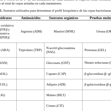
o al total de cepas aisladas en cada tratamiento.
 1
.
Sustratos utilizados para determinar el perfil bioquímico de las cepas bacterianas
hidratos
Aminoácidos
Sustratos orgánicos
Pruebas enzim
 oxidativa
(OX)] y
Arginina (ADH)
Manitol (MNE)
Ureasa (U
ntativa
(FER)]
N-acetil-glucosamina
a (ARA)
Triptofano (TRP)
Proteasas (GEL)
(NAG)
Nitrato reductasas 
(MAN)
Gluconato (GNT)
(MAL)
Caprato (CAP)
β-glucosidasa (β -gl
(CEL)
Adipato (ADI)
β-galactosidasa (β-g
LIG)
Malato (MLT)
Citrato (CIT)