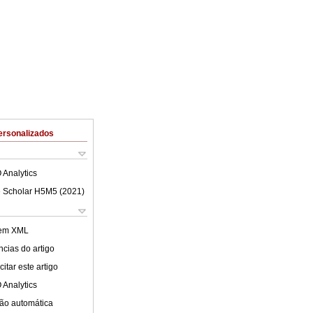
ersonalizados
 Analytics
 Scholar H5M5 (
2021
)
 em XML
cias do artigo
itar este artigo
 Analytics
ão automática