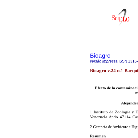
Bioagro
versão impressa
ISSN
1316
Bioagro v.24 n.1 Barqu
Efecto de la contaminac
m
Alejandr
1 Instituto de Zoología y E
Venezuela. Apdo. 47114.
Car
2
Gerencia de Ambiente e Hig
Resumen