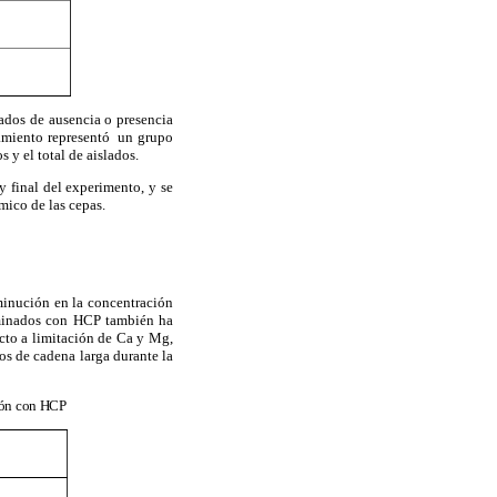
tados de ausencia o presencia
miento representó un grupo
 y el total de aislados.
y final del experimento, y se
mico de las cepas.
minución en la concentración
taminados con HCP también ha
cto a limitación de Ca y Mg,
 de cadena larga durante la
ción con HCP