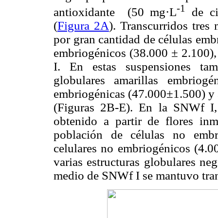
-1
antioxidante (50 mg·L
de cis
(
Figura 2A
). Transcurridos tres
por gran cantidad de células emb
embriogénicos (38.000 ± 2.100),
I. En estas suspensiones tam
globulares amarillas embriog
embriogénicas (47.000±1.500) y
(Figuras 2B-E). En la SNWf I,
obtenido a partir de flores in
población de células no embr
celulares no embriogénicos (4.0
varias estructuras globulares neg
medio de SNWf I se mantuvo tran