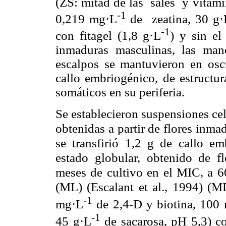
(ZS: mitad de las sales y vitam
-1
0,219
mg·L
de zeatina, 30 g·
-1
con fitagel (1,8 g·L
) y sin el
inmaduras masculinas, las man
escalpos se mantuvieron en osc
callo embriogénico, de estructu
somáticos en su periferia.
Se establecieron suspensiones ce
obtenidas a partir de flores inm
se transfirió 1,2 g de callo e
estado globular, obtenido de f
meses de cultivo en el MIC, a 6
(ML) (Escalant et al., 1994) (M
-1
mg·L
de 2,4-D y biotina, 100
-1
45 g·L
de sacarosa, pH 5,3) 