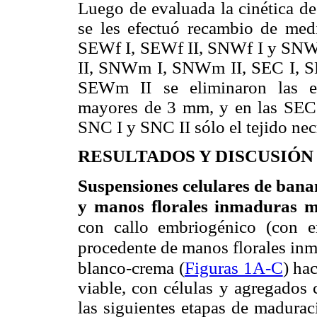
Luego de evaluada la cinética de
se les efectuó recambio de med
SEWf I, SEWf II, SNWf I y SNWf
II, SNWm I, SNWm II, SEC I, S
SEWm II se eliminaron las est
mayores de 3 mm, y en las SEC 
SNC I y SNC II sólo el tejido ne
RESULTADOS Y DISCUSIÓN
Suspensiones celulares de banan
y manos florales inmaduras m
con callo embriogénico (con e
procedente de manos florales inm
blanco-crema
(
Figuras 1A-C
) ha
viable, con células y agregados 
las siguientes etapas de madurac