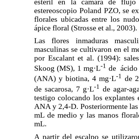
estéril en la cámara de fluj
estereoscopio Poland PZO, se ext
florales ubicadas entre los nudo
ápice floral (Strosse et al., 2003).
Las flores inmaduras mascul
masculinas se cultivaron en el m
por Escalant et al. (1994): sal
-1
Skoog (MS), 1 mg·L
de ácido i
-1
(ANA) y biotina, 4 mg·L
de 2,
-1
de sacarosa, 7 g·L
de agar-aga
testigo colocando los explantes 
ANA y 2,4-D. Posteriormente las 
mL de medio y las manos floral
mL.
A partir del escalpo se utilizar