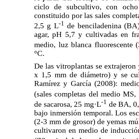
ciclo de subcultivo, con
ocho
constituido por las sales comple
-1
2,5 g L
de benciladenina (BA)
agar, pH 5,7 y cultivadas en f
medio, luz blanca fluorescente
°C.
De las vitroplantas se extrajero
x 1,5 mm de diámetro) y se cu
Ramírez y García (2008):
medio
(sales completas del medio MS,
-1
de sacarosa,
25 mg·L
de BA, 0
bajo inmersión temporal. Los esc
(2-3 mm de grosor) de yemas múl
cultivaron en medio de inducción