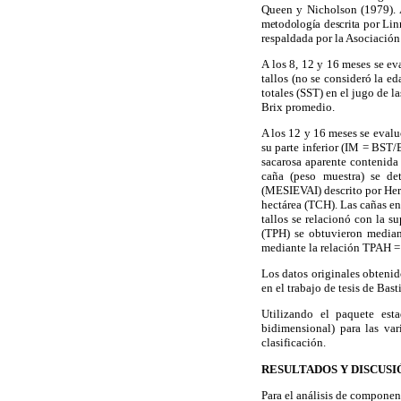
Queen y Nicholson (1979).
metodología descrita por
Lin
respaldada por la Asociación 
A los
8, 12 y 16 meses se eva
tallos (no se consideró la e
totales (SST)
en el jugo de la
Brix promedio.
A los 12 y 16 meses se evalu
su parte inferior (IM = BST/
sacarosa aparente contenida
caña (peso muestra) se de
(MESIEVAI) descrito por Hern
hectárea (TCH). Las cañas en 
tallos se relacionó con la s
(TPH) se obtuvieron median
mediante la relación TPAH =
Los datos originales obtenid
en el trabajo de tesis de Bast
Utilizando el paquete est
bidimensional)
para las va
clasificación
.
RESULTADOS Y DISCUSI
Para el
análisis de componen