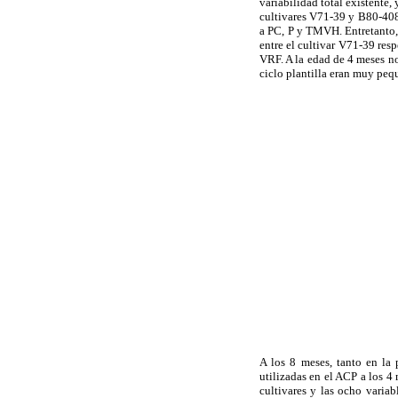
variabilidad total existente,
cultivares V71-39 y B80-408
a PC, P y TMVH. Entretanto,
entre el cultivar V71-39 res
VRF. A la edad de 4 meses no
ciclo plantilla eran muy peq
A los 8 meses, tanto en la 
utilizadas en el ACP a los 
cultivares y las ocho varia