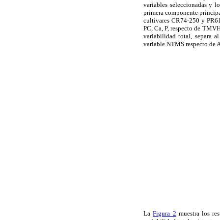
variables seleccionadas y lo
primera componente principal 
cultivares CR74-250 y PR61
PC
, Ca, P,
respecto de
TMVH,
variabilidad total, separa 
variable
NTMS respecto de A
La
Figura 2
muestra los res