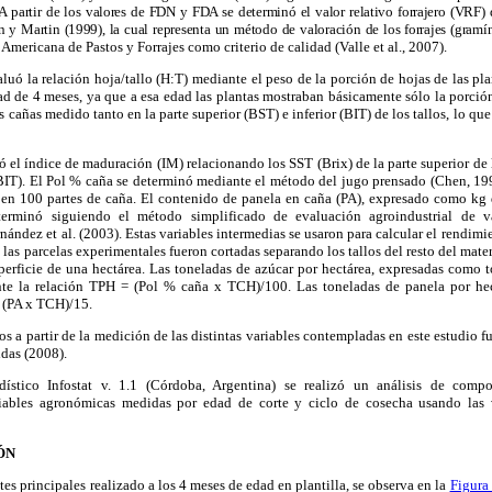
A partir de los valores de
FDN y FDA se determinó el valor relativo forrajero (VRF) d
n y Martin (1999),
la cual representa un método de
valoración de los forrajes (gramí
Americana de Pastos y Forrajes como criterio de calidad (Valle et al., 2007).
luó la relación hoja/tallo (H:T) mediante el peso de la porción de hojas de las pla
dad de 4 meses, ya que a esa edad las plantas mostraban básicamente sólo la porción
s cañas medido tanto en la parte superior (BST) e inferior (BIT) de los tallos, lo que
ó el índice de maduración (IM) relacionando los SST (Brix) de la parte superior de 
BIT). El
Pol % caña se determinó mediante el método del jugo prensado (Chen, 1997
 en 100 partes de caña. El contenido de panela en caña (PA), expresado como kg
terminó siguiendo el método simplificado de evaluación agroindustrial de v
ández et al. (2003). Estas variables intermedias se usaron para calcular el rendimi
las parcelas experimentales fueron cortadas separando los tallos del resto del mater
uperficie de una hectárea. Las toneladas de azúcar por hectárea, expresadas como 
te la relación TPH = (Pol % caña x TCH)/100. Las toneladas de panela por he
 (
PA x TCH)/15.
os a partir de la medición de las distintas variables contempladas en este estudio 
idas (2008).
adístico
Infostat v. 1.1 (Córdoba, Argentina) s
e realizó un análisis de comp
riables agronómicas medidas por edad de corte y ciclo de cosecha usando las 
ÓN
tes principales
realizado a los 4 meses de edad en plantilla, se observa en la
Figura