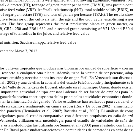
yses of principal components were applied at the following agronomic variables: Num
stalk diameter (DT), tonnage of green matter per hectare (TMVH), raw protein cont
tive feed value (VRF), leaf/stalk relationship (H:T), total soluble solids (BRIX), 
 of sugar per hectare (TPH) and tons of panela per hectare (TPAH). The results show
tive behavior of the cultivars with the age and the crop cycle,
establishing a ge
vars. The first group represents the most productive plants in green matter, c
49, CR74-250 and PR61-632, and a second group consisting of V71-39 and B80-40
ntage of total solids in the juice, and
relative feed value.
al nutrition, Saccharum spp.,
relative feed value
Aceptado: Mayo 7, 2012
los cultivos tropicales que produce más biomasa por unidad de superficie y con ma
 respecto a cualquier otra planta. Además, tiene la ventaja de ser perenne, adap
provoca erosión y necesita pocos insumos de origen fósil. En Venezuela son diversas 
 al., 2002) y una de ellas la zona alta del estado Falcón, donde principalmente se h
so del Valle de Santa Cruz de Bucaral, ubicado en el municipio Unión, donde existen
 importante actividad de tipo artesanal además de ser fuente de empleos para l
a ganadería bovina constituye otra de las principales actividades económicas donde 
ar la alimentación del ganado. Varios estudios se han realizados para evaluar el 
ela en cuanto a rendimiento en caña y azúcar (Rea y De Sousa 2002); alimentación
idad panelera (Hernández et al., 2002; Bastidas et al., 2009). El
análisis de com
estigadores para el estudio comparativo con diferentes propósitos en caña de az
Venezuela, utilizaron esta metodología para el estudio de variedades de caña d
a, esta metodología fue utilizada por Suárez et al. (2003) para el estudio con fines
ar. En Brasil para estudiar variaciones de comunidades de nematodos en caña de az