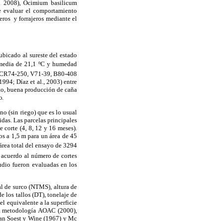
l. 2008), Ocimium basilicum
ue evaluar el comportamiento
eros y forrajeros mediante el
ubicado al sureste del estado
 media de 21,1 ºC y humedad
9, CR74-250, V71-39, B80-408
1994; Díaz et al., 2003) entre
to, buena producción de caña
o.
o (sin riego) que es lo usual
idas. Las parcelas principales
 corte (4, 8, 12 y 16 meses).
os a 1,5 m para un área de 45
 área total del ensayo de 3294
 acuerdo al número de cortes
tudio fueron evaluadas en los
al de surco (NTMS), altura de
e los tallos (DT), tonelaje de
el equivalente a la superficie
la metodología
AOAC (2000),
an Soest y Wine (1967) y Mc