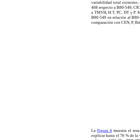
variabilidad total existente
408 respecto a B80-549, CR7
a TMVH, H:T, PC, DT y P. 
B80-549 en relación al B80-
comparación con CEN, P, Bri
L
a
Figura 4
muestra el resu
explicar hasta el 76 % de la