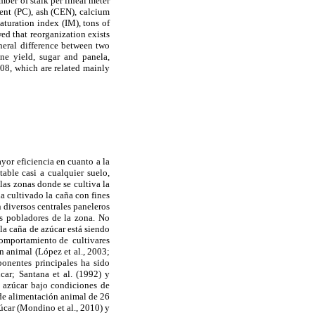
ber of stalk per lineal meter
ent (PC), ash (CEN), calcium
maturation index (IM), tons of
ed that reorganization exists
neral difference between two
ane yield, sugar and panela,
8, which are related mainly
yor eficiencia en cuanto a la
table casi a cualquier suelo,
las zonas donde se cultiva la
a cultivado la caña con fines
 diversos centrales paneleros
os pobladores de la zona. No
la caña de azúcar está siendo
comportamiento de cultivares
 animal (López et al., 2003;
ponentes principales
ha sido
úcar;
Santana et al. (1992) y
e azúcar bajo condiciones de
 de alimentación animal de 26
úcar (Mondino et al., 2010) y