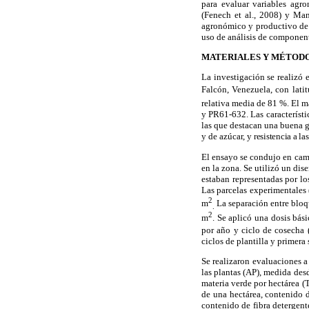
para evaluar variables agr
(Fenech et al., 2008) y Ma
agronómico y productivo de c
uso de análisis de component
MATERIALES Y MÉTOD
La investigación se realizó 
Falcón, Venezuela, con lati
relativa media de 81 %.
El m
y PR61-632. Las característic
las que destacan una buena 
y de azúcar, y
resistencia a l
El ensayo se condujo en camp
en la zona. Se utilizó un dis
estaban representadas por lo
Las parcelas experimentales 
2
m
La separación
entre bloq
.
2
m
. Se aplicó una dosis bás
por año y ciclo de cosecha (
ciclos de plantilla y primera
Se realizaron evaluaciones a
las plantas (AP), medida desd
materia verde por hectárea (
de una hectárea, contenido 
contenido de
fibra detergen