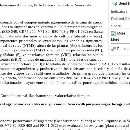
Send th
stigaciones Agrícolas, INIA-Yaracuy. San Felipe. Venezuela
Indicators
Related lin
acionada con el comportamiento agronómico de la caña de azúcar
Share
 fines multipropósitos en Venezuela. En la presente investigación
res (B80-549, CR74-250, V71-39, B80-408 y PR 61-632) en Santa
More
cón, durante dos años o ciclos de cultivos (plantilla y soca).
More
mponentes principales se examinaron las variables siguientes:
ineal de surco (NTMS), altura de las plantas (AP), diámetro de los
Permali
eria verde por hectárea (TMVH)
, contenido de proteína cruda (PC),
y fósforo (P),
valor relativo forrajero (VRF), relación hoja/tallo
 totales (BRIX),
índice de maduración (IM), toneladas de caña por
e azúcar por hectárea (TPH) y toneladas de panela por hectárea (TPAH)
. Los result
tamiento agronómico y productivo de los cultivares con la edad y el ciclo de 
ntre dos grupos de los cultivares estudiados.
Un primer grupo
que presentan las 
ar y panela
, conformado por los cultivares
B80-549, CR74-250 y PR61-632 y un se
relacionados mayormente con el número de tallos, porcentaje de sólidos totales e
: Nutrición animal, Saccharum spp., valor relativo forrajero
s of agronomic variables in sugarcane cultivars with purposes sugar, forage and
ronomic performance of
sugarcane
(Saccharum
spp.
hybrid)
with
multipurpose
in V
50,
V71
-39,
B80
-408 and
PR
61-632)
were evaluated
for two years (
plant cane and 