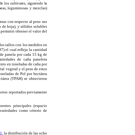
e los cultivares, siguiendo la
neas,
leguminosas y mezclas)
ntas con respecto al peso sus
 de hoja), y sólidos solubles
 permitió obtener el valor del
los tallos con los medidos en
) el cual refleja la cantidad
 de panela por cada 15 kg de
ariedades de caña panelera
ento en toneladas de caña por
ial vegetal y el peso de estos
toneladas de Pol por hectárea
ctárea (TPAH) se obtuvieron
fueron reportados previamente
onentes principales
(espacio
variedades como criterio de
 1
,
la distribución
de las ocho