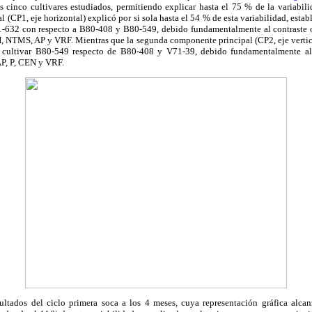
s cinco cultivares estudiados
, permitiendo
explicar hasta el
75 % de la variabili
(CP1, eje horizontal) explicó por si sola hasta el 54 % de esta variabilidad, estab
-632 con respecto a B80-408 y B80-549, debido fundamentalmente al contraste ob
 NTMS, AP y VRF. Mientras que la segunda componente
principal (CP2, eje verti
al cultivar B80-549 respecto de B80-408 y V71-39, debido fundamentalmente al 
P, P, CEN y VRF.
ultados del
ciclo primera soca a los 4 meses, cuya representación gráfica alca