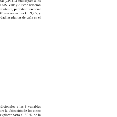
al (
CP1), la cual separa a los
TMS, VRF y AP con relación
existente, permite diferenciar
AP con respecto a CEN, Ca, y
dad las plantas de caña en el
dicionales a las 8 variables
ra la ubicación de los cinco
explicar hasta el 89 % de la