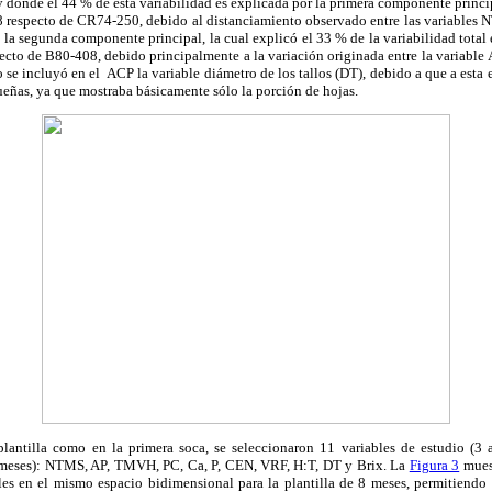
 y donde
el 44 % de esta variabilidad es explicada por
la primera componente princip
 respecto de CR74-250, debido al distanciamiento observado entre las variables N
 la segunda componente principal,
la cual explicó el 33 % de la variabilidad total 
pecto de B80-408, debido principalmente a la variación originada entre la variable
 se incluyó en el ACP la variable diámetro de los tallos (DT), debido a que a esta e
ueñas, ya que mostraba básicamente sólo la porción de hojas.
plantilla como en la primera soca, se seleccionaron 11 variables de estudio (3 a
4 meses): NTMS, AP, TMVH, PC, Ca, P, CEN, VRF, H:T, DT y Brix. La
Figura 3
muest
bles en el mismo espacio bidimensional para la plantilla de 8 meses, permitiendo 