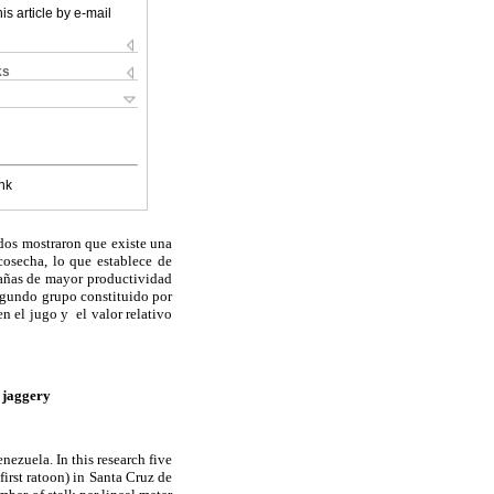
is article by e-mail
ks
nk
ados mostraron que
existe una
cosecha, lo que establece de
cañas de mayor productividad
gundo grupo constituido por
n el jugo y el valor relativo
 jaggery
enezuela.
In this research f
ive
first ratoon) in
Santa
Cruz de