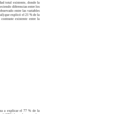
dad total existente, donde la
leciendo diferencias entre los
servado entre las variables
cal) que explicó el 21 % de la
contraste existente entre la
nza a explicar el 77 % de la