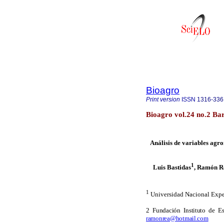
Bioagro
Print version
ISSN
1316-336
Bioagro vol.24 no.2 Ba
Análisis de variables agro
1
Luis Bastidas
, Ramón R
1
Universidad Nacional Expe
2
Fundación Instituto de E
ramonrea@hotmail.com