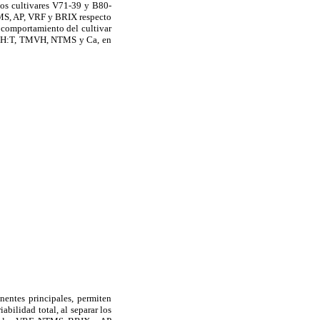
 los cultivares V71-39 y B80-
S, AP, VRF y BRIX respecto
l comportamiento del cultivar
s
H:T, TMVH, NTMS y Ca, en
entes principales, permiten
ilidad total, al separar los