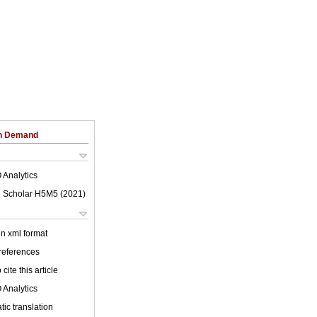
on Demand
 Analytics
 Scholar H5M5 (
2021
)
 in xml format
 references
cite this article
 Analytics
ic translation