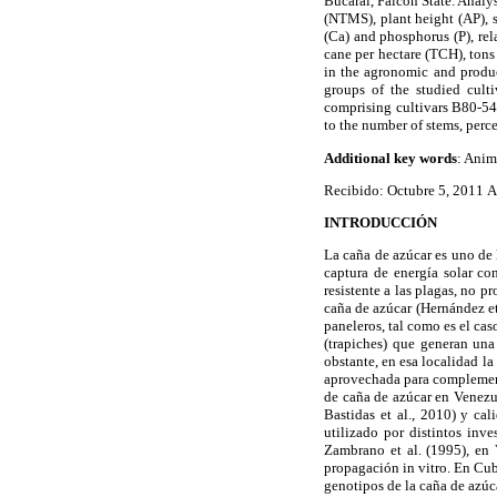
Bucaral
, Falcon State. Anal
(NTMS), plant height (AP), 
(Ca) and phosphorus (P), rela
cane per hectare (TCH), tons
in the agronomic and produc
groups of the studied culti
comprising cultivars B80-5
to the number of stems, perce
Additional
key words
: Anim
Recibido: Octubre 5, 2011 
INTRODUCCIÓN
La caña de azúcar es uno de 
captura de energía solar con
resistente a las plagas, no 
caña de azúcar (Hernández et
paneleros, tal como es el ca
(trapiches) que generan una
obstante, en esa localidad l
aprovechada para complement
de caña de azúcar en Venezu
Bastidas et al., 2010) y cal
utilizado por distintos inv
Zambrano et al. (1995), en 
propagación in vitro. En Cub
genotipos de la caña de azúc