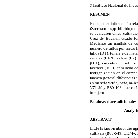
3 Instituto Nacional de Inve
RESUMEN
Existe poca información rel
(Saccharum spp. híbrido) con
se evaluaron cinco cultiva
Cruz de Bucaral, estado Fal
Mediante un análisis de co
número de tallos por metro l
tallos (DT), tonelaje de mat
cenizas (CEN), calcio (Ca) 
(H:T), porcentaje de sólidos
hectárea (TCH), toneladas d
reorganización en el compor
manera general diferencias e
en
materia verde, caña, azúc
V71-39 y B80-408, que están 
forrajero.
Palabras clave adicionales
Analysi
ABSTRACT
Little is known about
the ag
cultivars
(
B80
-549,
CR74
-2