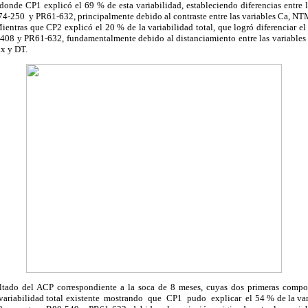
, donde
CP1 explicó el 69 % de esta variabilidad, estableciendo diferencias entre
4-250 y PR61-632, principalmente debido al contraste entre las variables
Ca, NTM
Mientras que
CP2 explicó el 20 % de la variabilidad total, que logró diferenciar e
408 y PR61-632, fundamentalmente debido al distanciamiento entre las variable
x y DT.
ltado del ACP correspondiente a la soca de 8 meses, cuyas dos primeras compon
 variabilidad total existente
mostrando que CP1 pudo explicar el 54 % de la variab