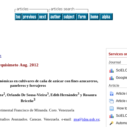
Services 
1
Journal
rquisimeto Aug. 2012
SciELO
Google
nómicas en cultivares de caña de azúcar con fines azucareros,
paneleros y forrajeros
Article
Article
2
3
3
ea
, Orlando De Sousa-Vieira
, Edith Hernández
y Rosaura
3
Briceño
Article
How to 
rimental Francisco de Miranda. Coro. Venezuela
SciELO
studios Avanzados.
Caracas. Venezuela. e-mail:
rrea@idea.gob.ve
;
Automat