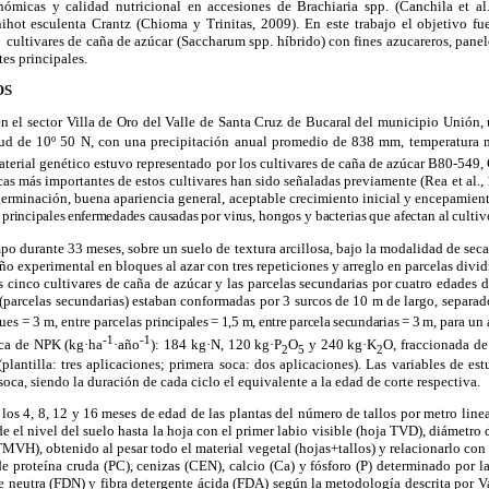
onómicas y calidad nutricional en accesiones de Brachiaria spp. (Canchila et a
nihot esculenta Crantz (Chioma y Trinitas, 2009). En este
trabajo el objetivo f
ultivares de caña de azúcar (Saccharum spp. híbrido) con fines azucareros, panel
es principales.
OS
en el sector Villa de Oro del Valle de Santa Cruz de Bucaral del municipio Unión, 
tud de 10º 50 N, con
una precipitación anual promedio de 838 mm, temperatura
aterial genético estuvo representado por los cultivares de caña de azúcar B80-54
as más importantes de estos cultivares han sido señaladas previamente (Rea et al., 
germinación, buena apariencia general, aceptable crecimiento inicial y encepamien
as principales enfermedades causadas
por virus, hongos y bacterias que afectan al cultiv
o durante 33 meses, sobre un suelo de textura arcillosa, bajo la modalidad de secan
eño experimental en bloques al azar con tres repeticiones y arreglo en parcelas divid
s cinco cultivares de caña de azúcar y las parcelas secundarias por cuatro edades de
(parcelas secundarias) estaban conformadas por 3 surcos de 10 m de largo, separad
ues = 3 m, entre parcelas
principales = 1,5 m, entre parcela secundarias = 3 m
, para un
-1
-1
ica de NPK (kg·ha
·año
): 184 kg·N, 120 kg·P
O
y 240
kg·K
O, fraccionada de
2
5
2
plantilla: tres aplicaciones; primera soca: dos aplicaciones). Las variables de es
 soca, siendo la duración de cada ciclo el equivalente a la edad de corte respectiva.
 los 4, 8, 12 y 16 meses de edad de las plantas del número de tallos por metro line
e el nivel del suelo hasta la hoja con el primer labio visible (hoja TVD), diámetro d
TMVH), obtenido al pesar todo el material vegetal
(hojas+tallos) y relacionarlo con 
de proteína cruda (PC), cenizas (CEN), calcio (Ca) y fósforo (P) determinado por 
te neutra (FDN) y fibra detergente ácida (FDA) según la metodología descrita por
V