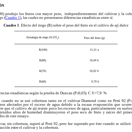
ÓN
00) produjo los frutos con mayor peso, independientemente del cultivar y la cobe
go (
Cuadro 1
), las cuales no presentaron diferencias estadísticas entre sí.
Cuadro 1
. Efecto del riego (R) sobre el peso del fruto en el cultivo de ají dulce
Estrategia de riego
(% ET
)
Peso del fruto (g)
c
R(100)
11,51 a
R(80)
10,04 b
R(70)
10,02 b
R(60)
9,70 b
rencias estadísticas según la prueba de Duncan (
P≤0,05)
. C.V.=7,9 %
r cuando no se usó cobertura tanto en el cultivar Diamond
como en Perú 92
(P≤
eron afectados por el exceso de agua debido a la escasa evaporación que ocurre
e que el cultivo de ají resiste poco los excesos de agua, particularmente en suelos
tenidos altos de humedad disminuyeron el peso seco de fruto y raíces del pime
dos de este ensayo.
tivar, sin cobertura, superó al Perú 92, pero fue superado por éste cuando se utilizó
racción entre el
cultivar y la cobertura.