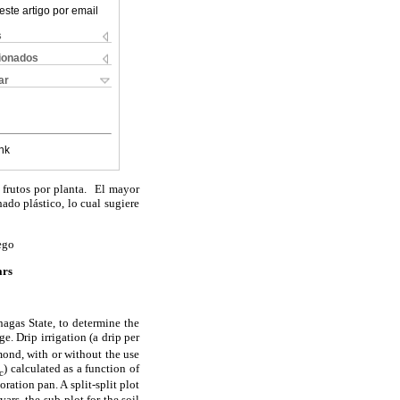
este artigo por email
s
cionados
ar
nk
 frutos por planta. El mayor
ado plástico, lo cual sugiere
ego
ars
agas State, to determine the
ge. Drip irrigation (a
drip per
amond, with or without the use
) calculated as a function of
c
oration pan. A
split-split plot
rs, the sub-plot for the soil