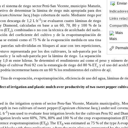
Enviar 
 el sistema de riego sector Perú-San Vicente, municipio Maturín,
etivo de determinar la lámina de riego más apropiada para dos
Indicadore
icum chinense
Jacq.) bajo cobertura de suelo. Mediante riego por
Links rela
-1
 con descarga de 1,2 L·h
) se evaluaron cuatro láminas de riego
2 y Diamond, calculadas en base a un 60, 70, 80 y 100 % de la
Compartilh
ivo (ET
), combinadas o no con la técnica de acolchado del suelo.
c
Mais
ción del coeficiente del cultivo y de la evapotranspiración de
Mais
ima se estimó como el 75 % de la evaporación medida en una tina
e parcelas sub-divididas en bloques al azar con tres repeticiones,
Permali
stuvo representada por los dos cultivares, la sub-parcela por la
suelo y la sub-sub-parcela por la lámina de riego. La separación
y 1,0 m entre hileras. Se determinó el rendimiento así como el peso y número de
dujo el cultivar Perú 92 con la estrategia de riego del 80 % ET
y el uso del acolch
c
 podría incrementar hasta en un 60 % los rendimientos del cultivo de ají.
Tina de evaporación, evapotranspiración, eficiencia de uso del agua, láminas de ri
fect of irrigation and plastic mulch over productivity of two sweet pepper cultiv
d in the irrigation system of sector Peru-San Vicente, Maturin municipality, Mon
epth in two cultivars of sweet pepper (
Capsicum chinense
Jacq.) under soil covera
-1
L·h
) was used to evaluate
four irrigation levels for the cultivars Peru 92 and Di
irrigation levels were 60%, 70%, 80% and 100 % of the crop
evapotranspiration (
ET
ference evapotranspiration
(ET
). The ET
was estimated as 75 % of the type A evap
0
0
d blocks with three replications, where the main plot was represented by the cultiva