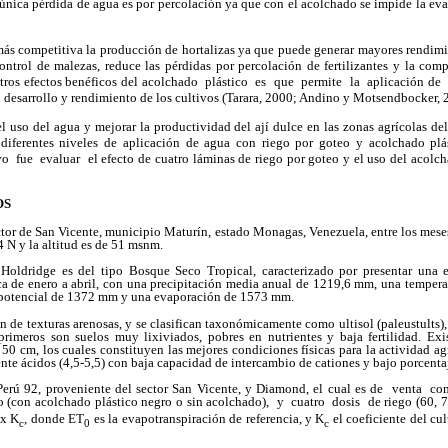
única pérdida de agua es por percolación ya que con el acolchado se impide la eva
ás competitiva la producción de hortalizas ya que puede generar mayores rendimie
control de malezas, reduce las pérdidas por percolación de fertilizantes y la com
Otros efectos benéficos del acolchado plástico es que permite la aplicación de
el desarrollo y rendimiento de los cultivos (Tarara, 2000; Andino y Motsendbocker, 
 el uso del agua y mejorar la productividad del ají dulce en las zonas agrícolas del
a diferentes niveles de aplicación de agua con riego por goteo y acolchado plá
vo fue e
valuar el efecto de cuatro láminas de riego por goteo y el uso del acolc
OS
sector de San Vicente, municipio Maturín, estado Monagas, Venezuela, entre los mes
 N y la altitud es de 51 msnm.
Holdridge es del tipo Bosque Seco Tropical, caracterizado por presentar una 
ca de enero a abril, con una precipitación media anual de 1219,6 mm, una tempera
 potencial de 1372 mm y una evaporación de 1573 mm.
 de texturas arenosas, y se clasifican taxonómicamente como ultisol (paleustults), 
primeros son suelos muy lixiviados, pobres en nutrientes y baja fertilidad. Exi
 50 cm, los cuales constituyen las mejores condiciones físicas para la actividad ag
e ácidos (4,5-5,5) con baja capacidad de intercambio de cationes y bajo porcentaj
s Perú 92, proveniente del sector San Vicente, y Diamond, el cual es de venta c
lo (con acolchado plástico negro o sin acolchado), y cuatro dosis de riego (60, 
x K
, donde ET
es la evapotranspiración de referencia, y K
el coeficiente del cul
c
0
c