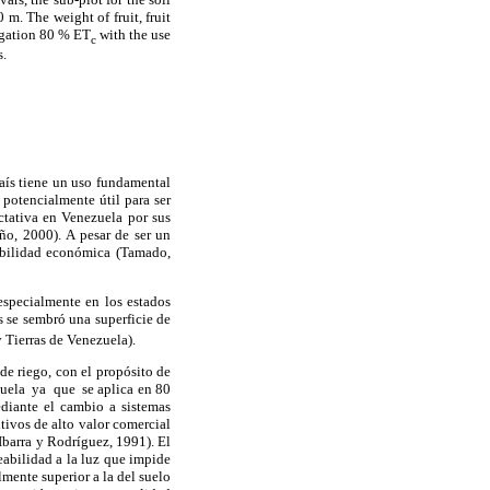
0 m. The
weight of fruit, fruit
rigation 80 % ET
with the use
c
s
.
país tiene un uso fundamental
potencialmente útil para ser
ctativa en Venezuela por sus
año
, 2000).
A pesar de ser un
abilidad económica (Tamado,
especialmente en los estados
se sembró una superficie de
 Tierras de Venezuela).
de riego, con el propósito de
ezuela ya que se aplica en 80
ediante el cambio a sistemas
tivos de alto valor comercial
Ibarra y Rodríguez, 1991). El
abilidad a la luz que impide
lmente superior a la del suelo