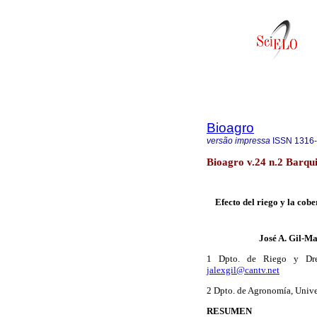
Bioagro
versão impressa
ISSN
1316
Bioagro v.24 n.2 Barqu
Efecto del riego y la cobe
José A. Gil-M
1 Dpto. de Riego y Dren
jalexgil@cantv.net
2 Dpto. de Agronomía, Unive
RESUMEN