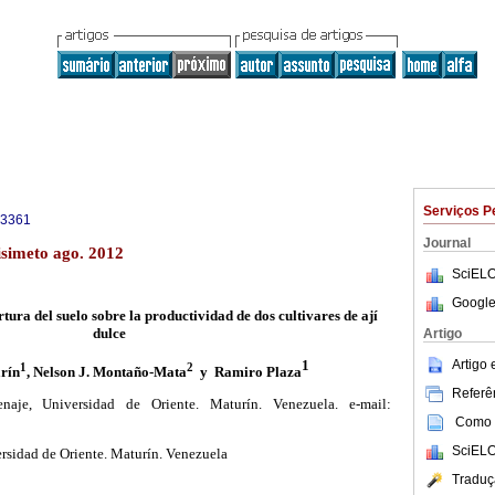
Serviços P
-3361
Journal
isimeto ago. 2012
SciELO
Google
rtura del suelo sobre la productividad de dos cultivares de ají
dulce
Artigo
Artigo
1
1
2
arín
, Nelson J. Montaño-Mata
y
Ramiro Plaza
Referên
aje, Universidad de Oriente. Maturín.
Venezuela. e-mail:
Como c
SciELO
rsidad de Oriente. Maturín. Venezuela
Traduç