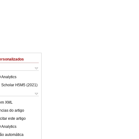
ersonalizados
 Analytics
 Scholar H5M5 (
2021
)
 em XML
cias do artigo
itar este artigo
 Analytics
ão automática