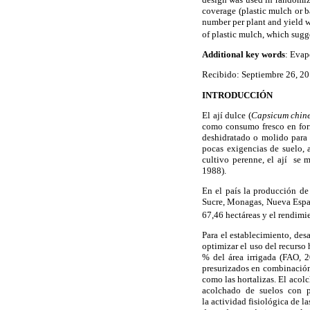
coverage (plastic mulch or b
number per plant and yield w
of plastic mulch, which sugg
Additional
k
ey words
: Evap
Recibido: Septiembre 26, 20
INTRODUCCIÓN
El ají dulce (
Capsicum chin
como consumo fresco en form
deshidratado o molido para 
pocas exigencias de suelo, 
cultivo perenne, el ají se
1988).
En el país la producción de
Sucre, Monagas, Nueva Espart
67,46 hectáreas y el rendim
Para el establecimiento, des
optimizar el uso del recurso
% del área irrigada (FAO, 2
presurizados en combinación 
como las hortalizas. El acol
acolchado de suelos con pol
la actividad fisiológica de l