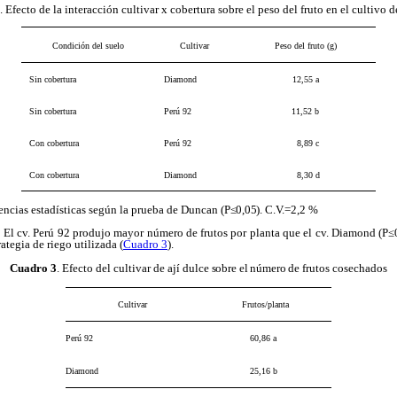
. Efecto de la interacción cultivar x cobertura sobre el peso del fruto en el cultivo d
Condición del suelo
Cultivar
Peso del fruto
(g)
Sin cobertura
Diamond
12,55 a
Sin cobertura
Perú 92
11,52 b
Con cobertura
Perú 92
8,89 c
Con cobertura
Diamond
8,30 d
rencias estadísticas según la prueba de Duncan (
P≤0,05)
. C.V.=2,2 %
:
El cv. Perú 92 produjo mayor número de frutos por planta que el cv. Diamond (P
rategia de riego utilizada (
Cuadro 3
).
Cuadro 3
. Efecto del cultivar de ají dulce
sobre el número
de frutos cosechados
Cultivar
Frutos/planta
Perú 92
60,86 a
Diamond
25,16 b