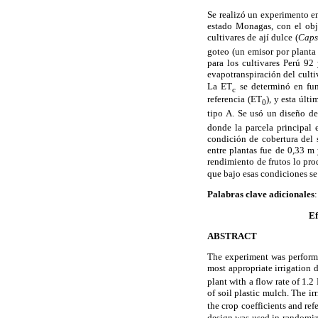
Se realizó un experimento en
estado Monagas, con el obj
cultivares de ají dulce (
Caps
goteo (un emisor por planta
para los cultivares Perú 9
evapotranspiración del cult
La ET
se determinó en fun
c
referencia (ET
), y esta últ
0
tipo A. Se usó un diseño d
donde la parcela principal e
condición de cobertura del 
entre plantas fue
de 0,33 m 
rendimiento de frutos lo pro
que bajo esas condiciones se
Palabras clave adicionales
:
Ef
ABSTRACT
The experiment was performe
most appropriate irrigation d
plant with a flow rate of
1.2 
of soil plastic mulch. The 
the crop coefficients and re
design was used in randomize