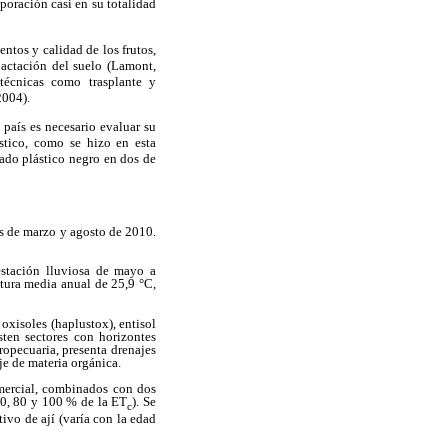
poración casi en su totalidad
ntos y calidad de los frutos,
pactación del suelo (Lamont,
 técnicas como trasplante y
2004).
 país es necesario evaluar su
stico, como se hizo en esta
hado plástico negro en dos de
es de marzo y agosto de 2010.
estación lluviosa de mayo a
tura media anual de 25,9 °C,
oxisoles (haplustox), entisol
sten sectores con horizontes
ropecuaria, presenta drenajes
e de materia orgánica.
omercial, combinados con dos
70, 80 y 100 % de la
ET
). Se
c
tivo de ají (varía con la edad