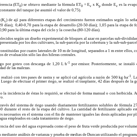
ferencia (ET
) se obtuvo mediante la fórmula ET
= E
x K
donde E
es la evap
0
0
v
p
v
constante del tanque (se asumió el valor de 0,75).
 (K
) de ají para diferentes etapas del crecimiento fueron estimados según lo seña
c
-20 días); 0,40-0,70 para la etapa de desarrollo (20-50 días); 1,05 para la etapa de 
0,90 para la última etapa del ciclo y la cosecha (80-120 días).
blecidos según un diseño experimental de bloques al azar en parcelas sub-divididas
presentada por los dos cultivares, la sub-parcela por la cobertura y la sub-sub-parcel
onstituidas por cuatro laterales de 10 m de longitud, separados a 1 m entre ellos, 
s de evaluación sólo las dos hileras centrales.
-1
ego por goteo con descarga de 1,20 L·h
por emisor. Posteriormente, se instaló 
idad de las malezas.
-1
 realizó con tres pases de rastra y se aplicó cal agrícola a razón de 500 kg·ha
. L
Luego de efectuar el primer riego, se realizó el trasplante, 42 días después de la
g
o la incidencia de éstas lo requirió, se efectuó de forma manual o con herbicida
. 
yo.
a través del sistema de riego usando diariamente fertilizantes solubles de fórmula 2
0 durante el resto de la etapa del cultivo. La cantidad de fertilizante aplicado 
tes necesarios en el sistema con el fin de mantener iguales las dosis aplicadas por
agua empleados en cada tratamiento de riego.
ciencia del uso del agua expresada como el peso de fruta verde producida por volume
on mediante
análisis de varianza y prueba de medias de Duncan
utilizando el programa