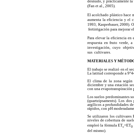
desnudo, y prácticamente la 
(
Fan et al.,
2005).
El acolchado plástico hace m
aumenta la eficiencia y el 
1993; Kasperbauer, 2000). 
fertirrigación para mejorar 
Para elevar la eficiencia en
respuesta en fruto verde, 
investigación, cuyo objeti
sus cultivares.
MATERIALES Y MÉTOD
El trabajo se realizó en el 
La latitud corresponde a 9°44
El clima de la zona según 
diciembre y una estación se
con una evapotranspiración
Los suelos predominantes son
(quartzipsaments). Los dos 
argílicos a profundidades de
rápidos, con pH moderadament
Se utilizaron los cultivare
niveles de cobertura de sue
empleó l
a fórmula
ET
=ET
c
0
del mismo).