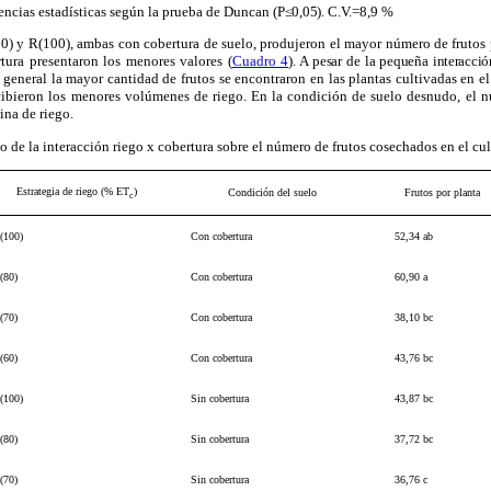
rencias estadísticas según la prueba de Duncan (
P≤0,05)
. C.V.=
8,9 %
80) y R(100), ambas con cobertura
de suelo, produjeron el
mayor número de frutos p
tura presentaron los menores valores (
Cuadro 4
).
A pesar de la pequeña interacción
 general la mayor cantidad de frutos se encontraron en las plantas cultivadas en e
cibieron los menores volúmenes de riego. En la condición de suelo desnudo, el 
ina de riego.
o de la interacción riego x cobertura sobre el número de frutos cosechados en el cul
Estrategia de riego (% ET
)
Condición del suelo
Frutos por planta
c
(100)
Con cobertura
52,34 ab
(80)
Con cobertura
60,90 a
(70)
Con cobertura
38,10 bc
(60)
Con cobertura
43,76 bc
(100)
Sin cobertura
43,87 bc
(80)
Sin cobertura
37,72 bc
(70)
Sin cobertura
36,76 c