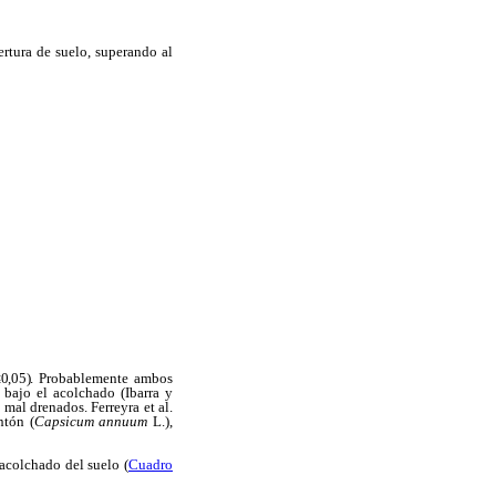
rtura de suelo, superando al
0,05)
. Probablemente ambos
 bajo el acolchado (Ibarra y
 mal drenados. Ferreyra et al.
ntón (
Capsicum
annuum
L.),
 acolchado del suelo (
Cuadro