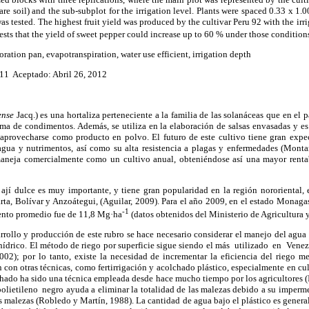
are soil) and
the sub-subplot for the irrigation level.
Plants were spaced 0.33 x 1.0
as tested.
The highest fruit yield was produced by the cultivar Peru 92 with the ir
ests that
the yield of sweet pepper could increase up to 60 %
under those condition
oration pan, evapotranspiration
, water use efficient, irrigation depth
11 Aceptado: Abril 26, 2012
ense
Jacq.) es una hortaliza perteneciente a la familia de las solanáceas que en el 
a de condimentos. Además, se utiliza en la elaboración de salsas envasadas y es 
aprovecharse como producto en polvo. El futuro de este cultivo tiene gran expe
agua y nutrimentos, así como su alta resistencia a plagas y enfermedades (Mont
 maneja comercialmente como un cultivo anual, obteniéndose así una mayor rent
 ají dulce es muy importante, y tiene gran popularidad en la región nororiental, 
a, Bolívar y Anzoátegui, (Aguilar, 2009). Para el año 2009, en el estado
Monagas 
-1
iento promedio fue de 11,8 Mg·ha
(datos obtenidos del Ministerio de Agricultura y
arrollo y producción de este rubro se hace necesario considerar el manejo del agua 
 hídrico. El método de riego por superficie sigue siendo el más utilizado en Ven
002); por lo tanto, existe la necesidad de incrementar la eficiencia del riego m
con otras técnicas, como fertirrigación y acolchado plástico, especialmente en cul
chado ha sido una técnica empleada desde hace mucho tiempo por los agricultores (
ietileno negro ayuda a eliminar la totalidad de las malezas debido a su imperme
as malezas (Robledo y Martín, 1988). La cantidad de agua bajo el plástico es genera