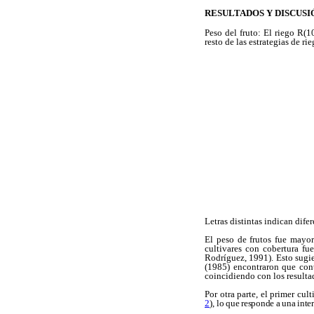
RESULTADOS Y DISCUSI
Peso del fruto:
El riego R(1
resto de las estrategias de rie
Letras distintas indican dife
El peso de frutos fue mayo
cultivares con cobertura fu
Rodríguez, 1991). Esto sugier
(1985) encontraron que con
coincidiendo con los resulta
Por otra parte, el primer cul
2
),
lo que responde a una inte