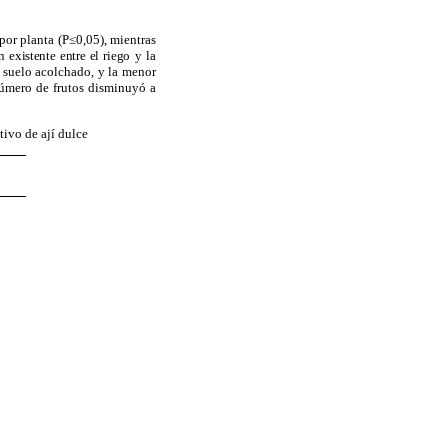
or planta (P≤0,05), mientras
 existente entre el riego
y la
l suelo acolchado, y la menor
número de frutos disminuyó a
tivo de ají dulce