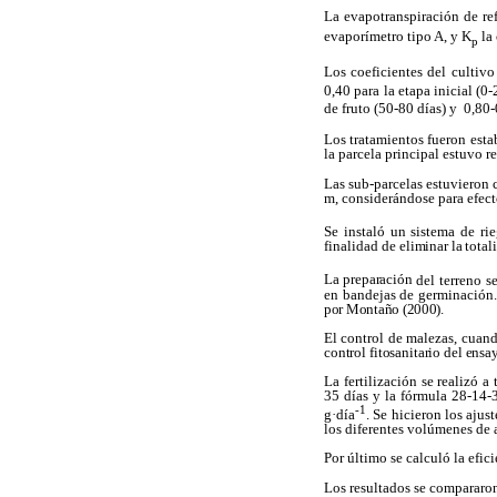
La evapotranspiración de re
evaporímetro tipo A,
y K
la 
p
Los coeficientes del cultivo
0,40 para la etapa inicial (0
de fruto (50-80 días) y 0,80-
Los tratamientos fueron esta
la parcela principal estuvo re
Las sub-parcelas estuvieron c
m, considerándose para efecto
Se instaló un sistema de ri
finalidad de
eliminar
la total
La preparación
del terreno se
en bandejas de germinación. 
por Montaño (2000).
El control de malezas, cuand
control fitosanitario del ensa
La fertilización se realizó 
35 días y la fórmula 28-14-3
-1
g·día
. Se hicieron los ajus
los diferentes volúmenes de 
Por último se calculó la efi
Los resultados se comparar