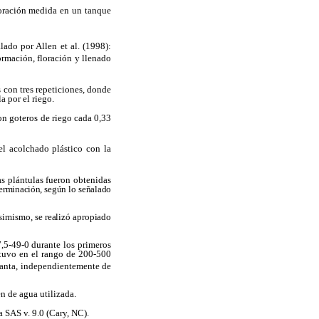
oración medida en un
tanque
lado por Allen et al. (1998):
formación, floración y llenado
 con tres repeticiones, donde
a por el riego.
con goteros de riego cada 0,33
el acolchado plástico con la
as plántulas fueron obtenidas
erminación, según lo señalado
Asimismo, se realizó apropiado
7,5-49-0 durante los primeros
estuvo en el rango de 200-500
 planta, independientemente de
n de agua utilizada.
 SAS v. 9.0 (Cary, NC).