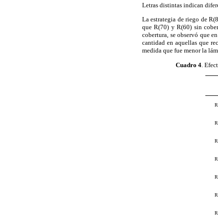
Letras distintas indican dife
La estrategia de riego de R(
que R(70) y R(60) sin cober
cobertura, se observó que en
cantidad en aquellas que re
medida que fue menor la lám
Cuadro 4
.
Efect
R
R
R
R
R
R
R