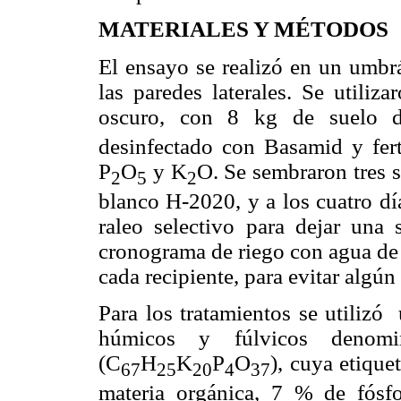
MATERIALES Y MÉTODOS
El ensayo se realizó en un umbrá
las paredes laterales. Se utiliz
oscuro, con 8 kg de suelo de
desinfectado con Basamid y
fe
P
O
y K
O
. Se sembraron tres 
2
5
2
blanco H-2020, y a los cuatro dí
raleo selectivo para dejar una 
cronograma de riego con agua de
cada recipiente, para evitar algún 
Para los tratamientos se utilizó
húmicos y fúlvicos denomi
(C
H
K
P
O
), cuya etiqu
67
25
20
4
37
materia orgánica, 7 % de fósf