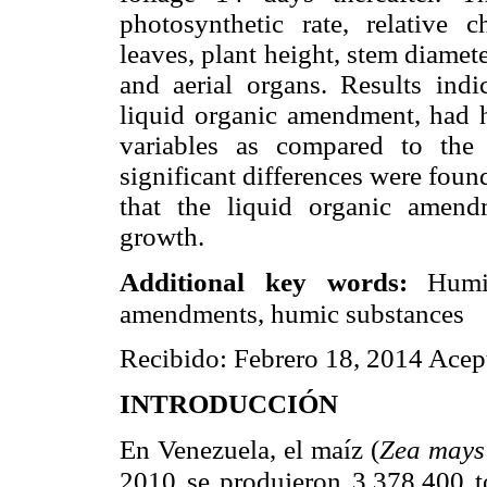
photosynthetic rate, relative
leaves, plant height, stem diamete
and aerial organs. Results indi
liquid organic amendment, had h
variables as compared to the
significant differences were foun
that the liquid organic amend
growth.
Additional key words:
Humic 
amendments, humic substances
Recibido: Febrero 18, 2014 Acep
INTRODUCCIÓN
En Venezuela, el maíz (
Zea mays
2010 se produjeron 3.378.400 to