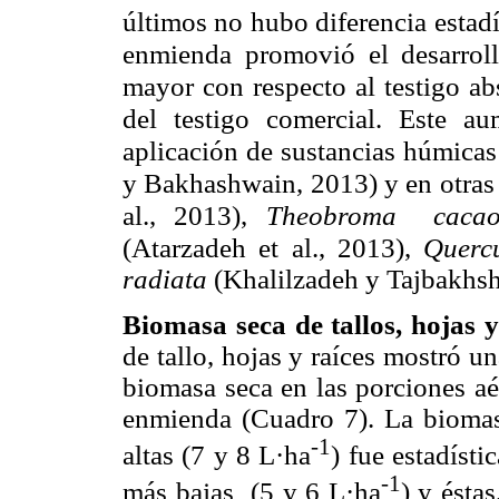
últimos no hubo diferencia estad
enmienda promovió el desarrol
mayor con respecto al testigo a
del testigo comercial. Este au
aplicación de sustancias húmicas
y Bakhashwain, 2013) y en otra
al., 2013),
Theobroma cac
(Atarzadeh et al., 2013),
Querc
radiata
(Khalilzadeh y Tajbakhsh
Biomasa seca de tallos, hojas y
de tallo, hojas y raíces mostró 
biomasa seca en las porciones aé
enmienda (Cuadro 7). La biomasa
-1
altas (7 y 8 L·ha
) fue estadísti
-1
más bajas (5 y 6 L·ha
) y ésta