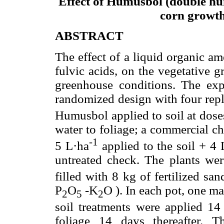
Effect of Humusbol (double h
corn growth
ABSTRACT
The effect of a liquid organic a
fulvic acids, on the vegetative 
greenhouse conditions. The ex
randomized design with four repl
Humusbol applied to soil at doses
water to foliage; a commercial c
-1
5 L·ha
applied to the soil + 4 
untreated check. The plants wer
filled with 8 kg of fertilized s
P
O
-K
O ). In each pot, one m
2
5
2
soil treatments were applied 14
foliage 14 days thereafter. 