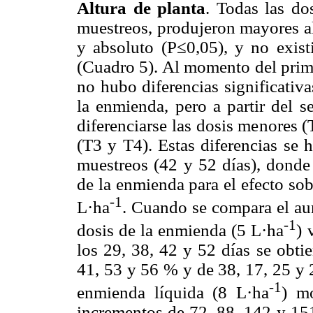
Altura de planta
. Todas las do
muestreos, produjeron mayores al
y absoluto (P≤0,05), y no existi
(Cuadro 5). Al momento del prime
no hubo diferencias significativas
la enmienda, pero a partir del 
diferenciarse las dosis menores 
(T3 y T4). Estas diferencias se 
muestreos (42 y 52 días), donde 
de la enmienda para el efecto sobr
-1
L·ha
. Cuando se compara el au
-1
dosis de la enmienda (5 L·ha
) 
los 29, 38, 42 y 52 días se obti
41, 53 y 56 % y de 38, 17, 25 y 
-1
enmienda líquida (8 L·ha
) mo
incrementos de 72, 88, 142 y 151