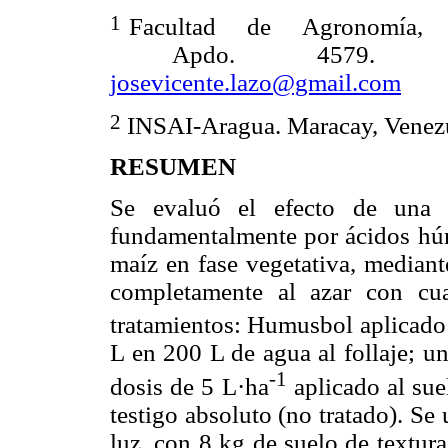
1
Facultad de Agronomía, U
Apdo. 4579. Mar
josevicente.lazo@gmail.com
2
INSAI-Aragua. Maracay, Venez
RESUMEN
Se evaluó el efecto de una e
fundamentalmente por ácidos húmi
maíz en fase vegetativa, median
completamente al azar con cuat
tratamientos: Humusbol aplicado a
L en 200 L de agua al follaje; u
-1
dosis de 5 L·ha
aplicado al sue
testigo absoluto (no tratado). Se 
luz, con 8 kg de suelo de textura