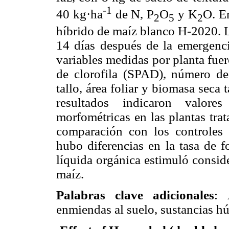
-1
40 kg·ha
de N, P
O
y K
O. En
2
5
2
híbrido de maíz blanco H-2020. Lo
14 días después de la emergencia
variables medidas por planta fuero
de clorofila (SPAD), número de 
tallo, área foliar y biomasa seca 
resultados indicaron valore
morfométricas en las plantas tra
comparación con los controles 
hubo diferencias en la tasa de f
líquida orgánica estimuló consid
maíz.
Palabras clave adicionales
: 
enmiendas al suelo, sustancias h