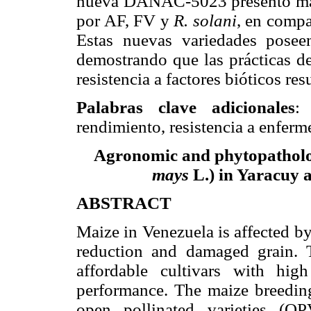
nueva DANAC-5023 presentó mayor
por AF, FV y
R. solani
,
en compar
Estas nuevas variedades posee
demostrando que las prácticas 
resistencia a factores bióticos re
Palabras clave adicionales
:
rendimiento, resistencia a enfer
Agronomic and phytopatholog
mays
L.) in Yaracuy 
ABSTRACT
Maize in Venezuela is affected by
reduction and damaged grain.
affordable cultivars with hi
performance. The maize breedi
open pollinated varieties (O