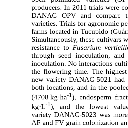
producers. In 2011 trials were c
DANAC OPV and compare them
varieties. Trials for agronomic 
farms located in Tucupido (Guári
Simultaneously, these cultivars w
resistance to
Fusarium verticill
through seed inoculation, an
inoculation. No interactions cult
the flowering time. The highes
new variety DANAC-5021 had the
both locations, and in the poole
-1
(4708 kg·ha
), endosperm fract
-1
kg·L
), and the lowest value
variety DANAC-5023 was more re
AF and FV grain colonization and