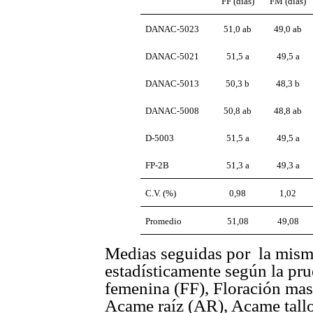
FF (días)
FM (días)
DANAC-5023
51,0 ab
49,0 ab
DANAC-5021
51,5 a
49,5 a
DANAC-5013
50,3 b
48,3 b
DANAC-5008
50,8 ab
48,8 ab
D-5003
51,5 a
49,5 a
FP-2B
51,3 a
49,3 a
C.V. (%)
0,98
1,02
Promedio
51,08
49,08
Medias seguidas por la misma
estadísticamente según la pr
femenina (FF), Floración mas
Acame raíz (AR), Acame tall