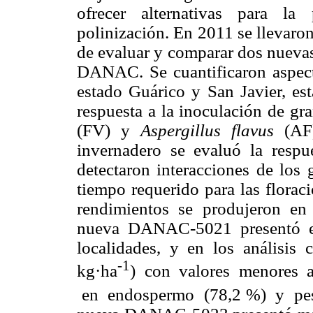
ofrecer alternativas para la
polinización. En 2011 se llevaro
de evaluar y comparar dos nuevas
DANAC.
Se cuantificaron aspe
estado Guárico y San Javier, es
respuesta a la inoculación de g
(FV) y
Aspergillus flavus
(AF)
invernadero se evaluó la resp
detectaron interacciones de los 
tiempo requerido para las flora
rendimientos se produjeron en
nueva DANAC-5021 presentó el
localidades, y en los análisis
-1
kg·ha
) con valores menores 
en endospermo (78,2 %) y pes