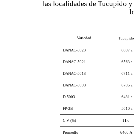
las localidades de Tucupido y
l
Variedad
Tucupido
DANAC-5023
6607 a
DANAC-5021
6563 a
DANAC-5013
6711 a
DANAC-5008
6786 a
D-5003
6481 a
FP-2B
5610 a
C.V. (%)
11,6
Promedio
6
460
A