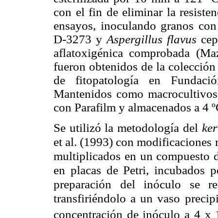
con el fin de eliminar la resist
ensayos, inoculando granos co
D-3273 y
Aspergillus flavus
cep
aflatoxigénica comprobada (Maz
fueron obtenidos de la colección
de fitopatología en Fundac
Mantenidos como macrocultivos 
con Parafilm y almacenados a 4 º
Se utilizó la metodología del
ker
et al. (1993) con modificacione
multiplicados en un compuesto d
en placas de Petri, incubados p
preparación del inóculo se r
transfiriéndolo a un vaso preci
concentración de inóculo a 4
x 