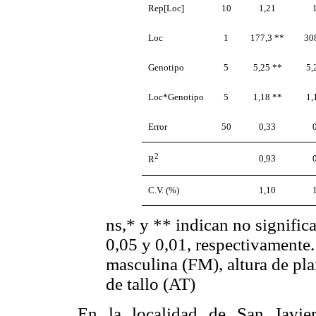
Rep[Loc]
10
1,21
Loc
1
177,3 **
30
Genotipo
5
5,25 **
5,
Loc*Genotipo
5
1,18 **
1,
Error
50
0,33
2
0,93
R
C.V. (%)
1,10
ns,* y ** indican no significa
0,05 y 0,01, respectivamente.
masculina (FM), altura de pl
de tallo (AT)
En la localidad de San Javie