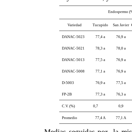
Endospermo (
Variedad
Tucupido
San Javier
DANAC-5023
77,4 a
76,9 a
DANAC-5021
78,3 a
78,0 a
DANAC-5013
77,5 a
76,9 a
DANAC-5008
77,1 a
76,9 a
D-5003
76,9 a
77,5 a
FP-2B
77,3 a
76,3 a
C.V. (%)
0,7
0,9
Promedio
77,4 A
77,1 A
Medias seguidas por la mism