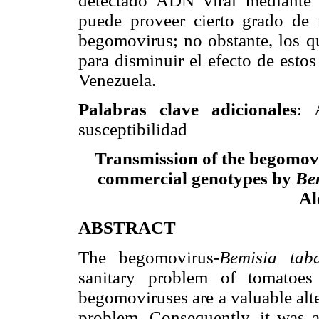
detectado ADN viral mediante
puede proveer cierto grado de r
begomovirus; no obstante, los qu
para disminuir el efecto de esto
Venezuela.
Palabras clave adicionales
: 
susceptibilidad
Transmission of the begomo
commercial genotypes by
Bem
Al
ABSTRACT
The begomovirus-
Bemisia taba
sanitary problem of tomatoes
begomoviruses are a valuable alt
problem. Consequently, it was a