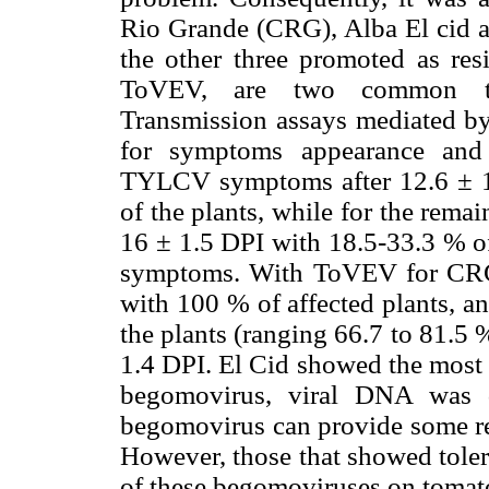
Rio Grande (CRG), Alba El cid an
the other three promoted as res
ToVEV, are two common to
Transmission assays mediated b
for symptoms appearance and 
TYLCV symptoms after 12.6 ± 1.
of the plants, while for the remai
16 ± 1.5 DPI with 18.5-33.3 % of
symptoms. With ToVEV for CRG
with 100 % of affected plants, an
the plants (ranging 66.7 to 81.5
1.4 DPI. El Cid showed the most 
begomovirus, viral DNA was d
begomovirus can provide some res
However, those that showed tolera
of these begomoviruses on tomato