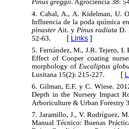
Pinus greggii
. Agrociencia 38: 5
4. Cabal, A., A. Kidelman, U. O
Influencia de la poda química en
pinaster
Ait. y
Pinus radiata
D. D
[
Links
]
52-63.
5. Fernández, M., J.R. Tejero, I.
Effect of Cooper coating nurse
morphology of
Eucaliptus glob
[
L
Lusitana 15(2): 215-227.
6. Gilman, E.F. y C. Wiese. 201
Depth in the Nursery Impact 
Arboriculture & Urban Forestry 
7. Jaramillo, J., V. Rodríguez, 
Manual Técnico: Buenas Práctic