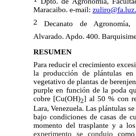
Dpto. de Agronomía, Facultad
Maracaibo. e-mail:
zuliro@fa.luz
2
Decanato de Agronomía, Uni
Alvarado. Apdo. 400. Barquisim
RESUMEN
Para reducir el crecimiento exces
la producción de plántulas en 
vegetativo
de plantas de berenje
purple
en función de
la poda q
cobre [
Cu
(
OH)
] al 50 % con re
2
Lara, Venezuela
. Las plántulas s
bajo condiciones de casas de cu
momento del trasplante y a lo
experimento se condujo
como