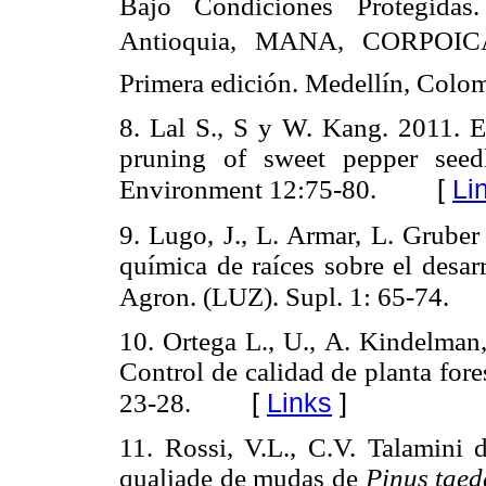
Bajo Condiciones Protegida
Antioquia, MANA, CORPOICA, 
Primera edición. Medellín, Colo
8. Lal S., S y W. Kang. 2011. En
pruning of sweet pepper seed
[
Li
Environment 12:75-80.
9. Lugo, J., L. Armar, L. Gruber
química de raíces sobre el desar
Agron. (LUZ). Supl. 1: 65-74.
10. Ortega L., U., A. Kindelman,
Control de calidad de planta for
[
Links
]
23-28.
11. Rossi, V.L., C.V. Talamini 
qualiade de mudas de
Pinus taed