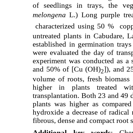
of seedlings in trays, the ve
melongena
L.) Long purple t
characterized using 50 % cop
untreated plants in Cabudare, L
established in germination tray
were evaluated the day of trans
experiment was conducted as a s
and 50% of [Cu (OH)
]), and 2
2
volume of roots, fresh biomass 
higher in plants treated w
transplantation. Both 23 and 49 da
plants was higher as compared
hydroxide a decrease of radical
fibrous, dense and compact root 
Additional key words
: Che