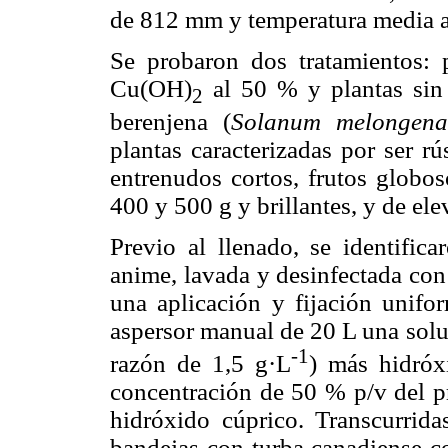
de 812 mm y temperatura media a
Se probaron dos tratamientos: 
Cu(OH)
al 50 % y plantas sin t
2
berenjena (
Solanum melongen
plantas caracterizadas por ser r
entrenudos cortos, frutos globo
400 y 500 g y brillantes, y de el
Previo al llenado, se identific
anime, lavada y desinfectada con
una aplicación y fijación unifo
aspersor manual de 20 L una solu
-1
razón de 1,5 g·L
) más hidróx
concentración de 50 % p/v del 
hidróxido cúprico. Transcurrid
bandejas con turba canadiense c