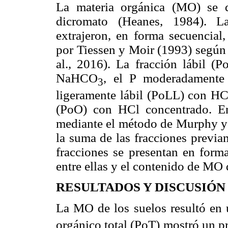
L
a materia orgánica (MO) se 
dicromato (Heanes, 1984). La
extrajeron, en forma secuencial
por Tiessen y Moir (1993) según 
al., 2016). La fracción lábil (
NaHCO
, el P moderadament
3
ligeramente lábil (PoLL) con HC
(PoO) con HCl concentrado. En
mediante el método de Murphy y 
la suma de las fracciones previa
fracciones se presentan en forma
entre ellas y el contenido de MO 
RESULTADOS Y DISCUSIÓN
La MO de los suelos resultó en 
orgánico total (PoT) mostró un 