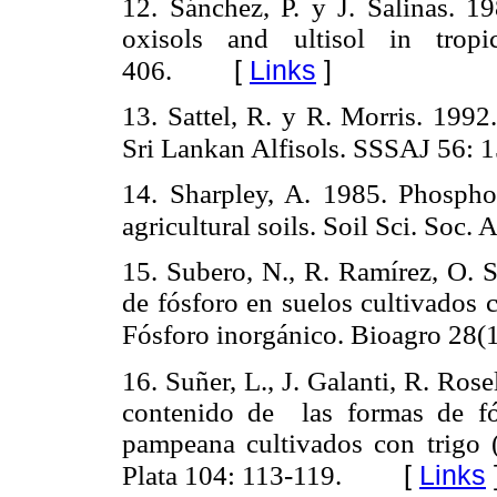
12. Sánchez, P. y J. Salinas.
19
oxisols and ultisol in trop
[
Links
]
406.
13. Sattel, R. y R. Morris.
1992.
Sri Lankan Alfisols.
SSSAJ 56: 1
14. Sharpley, A. 1985. Phosphoru
agricultural soils.
Soil Sci. Soc. 
15. Subero, N., R. Ramírez, O. S
de fósforo en suelos c
ultivados 
Fósforo inorgánico. Bioagro 28(1
16. Suñer, L., J. Galanti, R. Ro
contenido de las formas de fó
pampeana cultivados con trigo 
[
Links
Plata 104: 113-119.