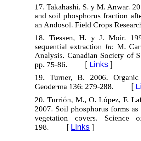
17. Takahashi, S. y M. Anwar. 20
and
soil phosphorus fraction afte
an Andosol. Field Crops Researc
18. Tiessen, H. y J. Moir. 
sequential extraction
In
: M. Car
Analysis
.
Canadian Society of S
[
Links
]
pp. 75-86.
19. Turner, B. 2006. Organic
[
L
Geoderma 136: 279-288.
20. Turrión, M., O. López, F. La
2007.
Soil phosphorus forms as q
vegetation covers. Science 
198.
[
Links
]