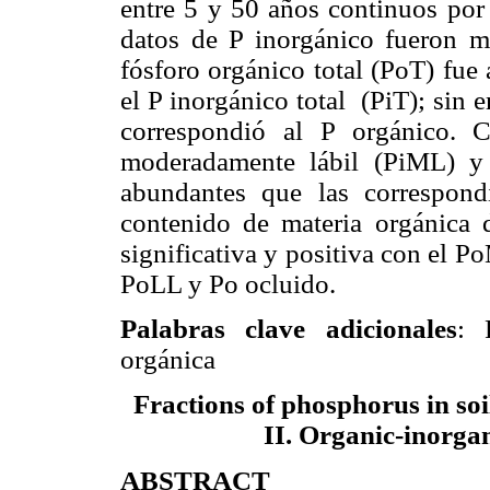
entre 5 y 50 años continuos
por
datos de P inorgánico fueron mo
fósforo orgánico total (PoT) fu
el P inorgánico total (PiT); sin 
correspondió al P orgánico. Co
moderadamente lábil (PiML) y 
abundantes que las correspon
contenido de materia orgánica d
significativa y positiva con el P
PoLL y Po ocluido.
Palabras clave adicionales
: 
orgánica
Fractions of phosphorus in soi
II.
Organic
-
inorga
ABSTRACT