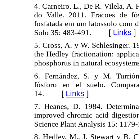
4. Carneiro, L., De R. Vilela, A. F
do Valle. 2011. Fracoes de f
fosfatada em um latossolo com di
[
Links
]
Solo 35: 483-491.
5. Cross, A. y W. Schlesinger. 1
the Hedley fractionation: applic
phosphorus in natural ecosystem
6. Fernández, S. y M. Turrió
fósforo en
el suelo. Compar
[
Links
]
14.
7. Heanes, D. 1984. Determina
improved chromic acid digestio
Science Plant Analysis 15: 1179
8. Hedley, M., J. Stewart y B. 