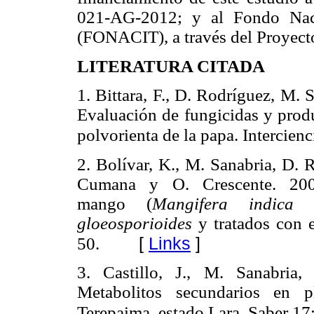
021-AG-2012; y al Fondo Naci
(FONACIT), a través del Proyec
LITERATURA CITADA
1. Bittara, F., D. Rodríguez, M.
Evaluación de fungicidas y produ
polvorienta de la papa. Intercien
2. Bolívar, K., M. Sanabria, D. 
Cumana y O. Crescente. 200
mango (
Mangifera indica
L
gloeosporioides
y tratados con e
[
Links
]
50.
3. Castillo, J., M. Sanabria
Metabolitos secundarios en p
Terepaima, estado Lara. Saber 17