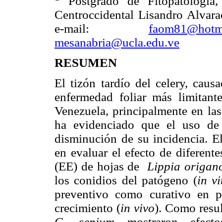
Postgrado de Fitopatología,
Centroccidental Lisandro Alvara
e-mail:
faom81@hotm
mesanabria@ucla.edu.ve
RESUMEN
El tizón tardío del celery, cau
enfermedad foliar más limitant
Venezuela, principalmente en las
ha evidenciado que el uso de 
disminución de su incidencia. El
en evaluar el efecto de diferent
(EE) de hojas de
Lippia origan
los conidios del patógeno (
in vi
preventivo como curativo en p
crecimiento (
in vivo
). Como resu
G. sepium
mostraron efecto