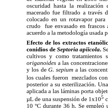
oscuridad hasta la realización 
macerado fue filtrado a través 
colocado en un rotavapor para s
crudo fue envasado en frascos ám
acuerdo a la metodología usada p
Efecto de los extractos etanól
conidios de
Septoria apiicola
.
Se
cultivos y como tratamientos s
origanoides
a las concentracione
y los de
G. sepium
a las concent
los cuales fueron mezclados con 
posterior a su esterilización.
Una 
aplicada a las láminas porta obje
5
µL de una
suspensión de 1x10
c
10 ºC durante 36 h. Se empleó 