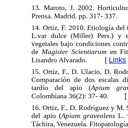
13. Maroto, J. 2002. Horticult
Prensa. Madrid. pp. 317- 337.
14. Ortiz, F. 2010. Etiología del 
L.var dulce (Miller) Pers.) y 
vegetales bajo condiciones contr
de
Magister Scientiarum
en Fit
[
Links
Lisandro Alvarado.
15. Ortiz, F., D. Ulacio, D. Rod
Comparación de dos escalas di
tardío del apio (
Apium gra
Colombiana 36(2): 37- 40.
16. Ortiz, F., D. Rodríguez y M. 
del apio (
Apium graveolens
L. v
Táchira, Venezuela. Fitopatologí