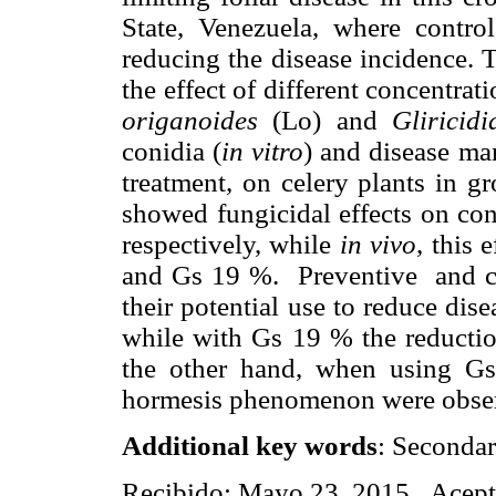
State, Venezuela, where contro
reducing the disease incidence.
the effect of different concentrat
origanoides
(Lo) and
Gliricid
conidia (
in vitro
) and disease ma
treatment, on celery plants in 
s
h
owed fungicidal effects on con
respectively, while
in vivo
, this 
and Gs 19 %. Preventive and c
their potential use to reduce
dise
while with Gs 19 % the reductio
the other hand, when using Gs
hormesis phenomenon were observ
Additional key words
: Secondar
Recibido: Mayo 23, 2015 Acepta