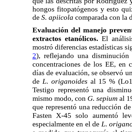
que las descritas por Rodríguez 
hongos fitopatógenos y esto qui
de
S. apiicola
comparada con la d
Evaluación del manejo preventi
extractos etanólicos.
El anális
mostró diferencias estadísticas sig
2
), reflejando una disminución
concentraciones de los EE, en 
días de evaluación, se observó u
de
L. origanoides
al 15 % (Lo15
Testigo representó una dismi
mismo modo, con
G. sepium
al 1
que representó una reducción de
Fasten X-45 solo aumentó leve
especialmente en el de
L. origan