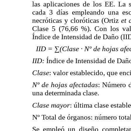
las aplicaciones de los EE. La 
cada 3 días empleando una esca
necróticas y cloróticas (Ortiz
et 
Clase 5 (76,66 %). Con los val
Índice de Intensidad de Daño (II
IID = ∑(Clase · Nº de hojas afe
IID:
Índice de Intensidad de Dañ
Clase
: valor establecido, que enc
Nº de hojas afectadas
: Número d
una determinada clase.
Clase mayor
: última clase estable
Nº Total de órganos: número tota
Se empleó un diseño completame