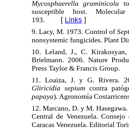
Mycosphaerella graminicola
to
susceptible host. Molecular
[
Links
]
193.
9. Lacy, M. 1973. Control of
Sep
nonsystemic fungicides. Plant Di
10. Leland, J., C. Kirakosyan
Brielmann. 2006. Nature Prod
Press Taylor & Francis Group.
11. Loaiza, J. y G. Rivera.
2
Gliricidia sepium
contra patóg
papaya
). Agronomía Costarricen
12. Marcano, D. y M. Hasegawa. 
Central de Venezuela. Consejo 
Caracas Venezuela. Editorial Tori