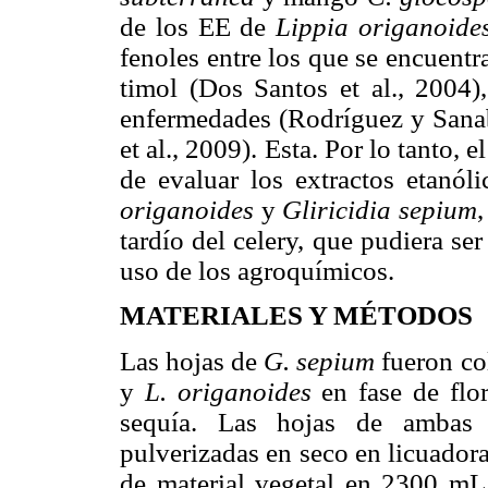
de los EE de
Lippia origanoide
fenoles entre los que se encuentr
timol (Dos Santos et al., 2004)
enfermedades (Rodríguez y Sanab
et al., 2009). Esta. Por lo tanto, e
de evaluar los extractos etanól
origanoides
y
Gliricidia sepium
tardío del celery, que pudiera se
uso de los agroquímicos.
MATERIALES Y MÉTODOS
Las hojas de
G. sepium
fueron
co
y
L. origanoides
en fase de flo
sequía. Las hojas de ambas 
pulverizadas en seco en licuador
de material vegetal en 2300 mL