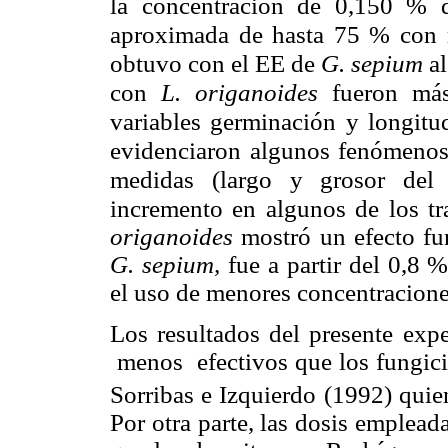
la concentración de 0,150 %
aproximada de hasta 75 % con re
obtuvo con el EE de
G. sepium
a
con
L. origanoides
fueron más
variables germinación y longitud
evidenciaron algunos fenómenos 
medidas (largo y grosor del 
incremento en algunos de los t
origanoides
mostró un efecto fun
G. sepium,
fue a partir del 0,8 %
el uso de menores concentracione
Los resultados del presente e
menos efectivos que los fungicid
Sorribas e Izquierdo (1992) quie
Por otra parte, las dosis emplead