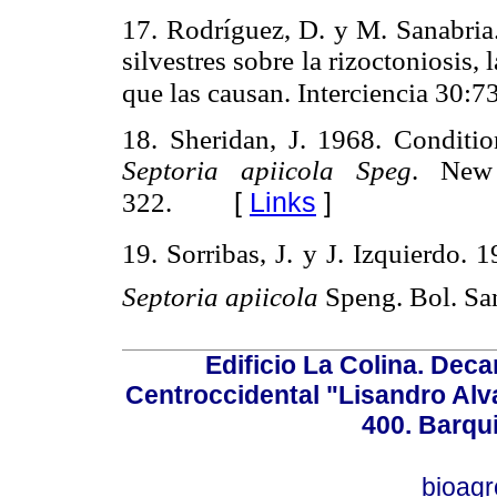
17. Rodríguez, D. y M. Sanabria.
silvestres sobre la rizoctoniosis
que las causan. Interciencia 30:7
18. Sheridan, J. 1968. Conditio
Septoria apiicola Speg
.
New
[
Links
]
322.
19. Sorribas, J. y J. Izquierdo. 1
Septoria apiicola
Speng. Bol. San
Edificio La Colina. Dec
Centroccidental "Lisandro Alv
400. Barqu
bioag