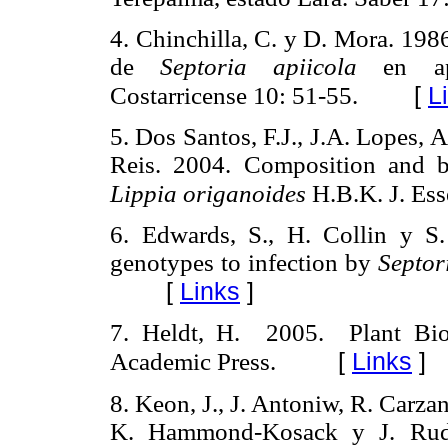
4. Chinchilla, C. y D. Mora. 198
de
Septoria apiicola
en a
[
L
Costarricense 10: 51-55.
5. Dos Santos, F.J., J.A. Lopes, 
Reis. 2004. Composition and bio
Lippia origanoides
H.B.K. J. Ess
6. Edwards, S., H. Collin y S.
genotypes to infection by
Septor
[
Links
]
7. Heldt, H. 2005. Plant Bio
[
Links
]
Academic Press.
8. Keon, J., J. Antoniw, R. Carzan
K. Hammond-Kosack y J. Rudd.