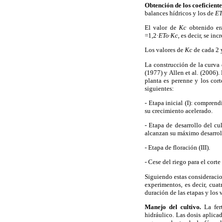
Obtención de los coeficiente
balances hídricos y los de
ET
El valor de
Kc
obtenido er
=1,2·
ETo·Kc
, es decir, se i
Los valores de
Kc
de cada 2 y
La construcción de la curva
(1977) y Allen et al. (2006).
planta es perenne y los cort
siguientes:
-
Etapa inicial (I): comprend
su crecimiento acelerado.
-
Etapa de desarrollo del cul
alcanzan su máximo desarroll
-
Etapa de floración (III).
-
Cese del riego para el corte 
Siguiendo estas consideracio
experimentos, es decir, cua
duración de las etapas y los 
Manejo del cultivo
.
La fer
hidráulico. Las dosis aplic