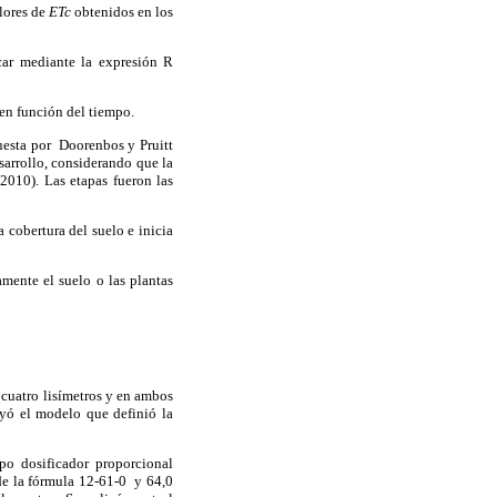
alores de
ETc
obtenidos en los
car mediante la expresión R
 en función del tiempo.
uesta por Doorenbos y Pruitt
esarrollo, considerando que la
 2010). Las etapas fueron las
a cobertura del suelo e inicia
amente el suelo o las plantas
 cuatro lisímetros y en ambos
uyó el modelo que definió la
po dosificador proporcional
de la fórmula 12-61-0 y 64,0