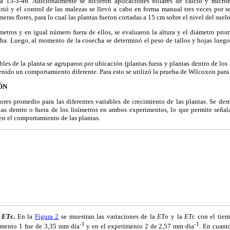
a 13-3-46. Adicionalmente se hicieron aplicaciones foliares de calcio y microe
irió y el control de las malezas se llevó a cabo en forma manual tres veces por 
eras flores, para lo cual las plantas fueron cortadas a 15 cm sobre el nivel del suelo
ímetros y en igual número fuera de ellos, se evaluaron la altura y el diámetro pro
cha. Luego, al momento de la cosecha se determinó el peso de tallos y hojas
luego
bles de la planta se agruparon por ubicación (plantas fuera y plantas dentro de los
tenido un comportamiento diferente. Para esto se utilizó la prueba de Wilcoxon para
ÓN
ores promedio para las diferentes variables de crecimiento de las plantas. Se des
stas dentro o fuera de los lisímetros en ambos experimentos, lo que permite seña
 en el comportamiento de las plantas.
y
ET
c.
En la
Figura 2
se muestran las variaciones de la
ET
o y la
ET
c con el tie
-1
-1
imento 1 fue de 3,35 mm·día
y en el experimento 2 de 2,57 mm·día
. En cuant