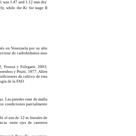
-
T
c was 1.47 and 1.12 mm·día
ely, while the
Kc
for stage II
rés en Venezuela por su alto
roviene de carbohidratos sino
2; Fronza y Folegatti, 2003;
orenbos y Pruitt, 1977; Allen
oeficientes de cultivo de esta
ogía de la FAO.
go. Las paredes eran de malla
eron condiciones parcialmente
ló el uso de 12 m lineales de
tancia entre ejes de canteros