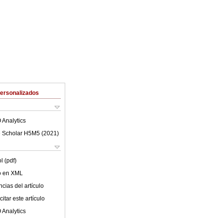
Personalizados
 Analytics
 Scholar H5M5 (
2021
)
l (pdf)
lo en XML
cias del artículo
itar este artículo
 Analytics