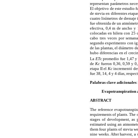
representan parámetros neces
El objetivo de este estudio f
de stevia
en diferentes etapa
cuatro lisímetros de drenaje
fue obtenida de un atmómetr
efectiva, 0,4 m de ancho y 
colocadas en hilera con 25 c
cabo tres veces por semana
segundo experimento con igu
de las plantas, el diámetro d
hubo diferencias en el crecim
La
ET
c promedio fue 1,47 y
de
Kc
fueron 0,36, 0,59 y 0,5
etapa II el
Kc
incrementó des
fue 38, 14, 4 y 4 días, resp
Palabras clave adicionales
Evapotranspiration an
ABSTRACT
The reference evapotranspir
requirements of plants. The 
stages of development, as 
estimated using an atmomete
them four plants of stevia w
nine weeks. After harvest, 