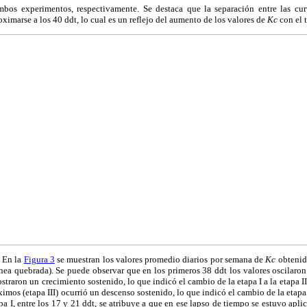
bos experimentos, respectivamente. Se destaca que la separación entre las cu
ximarse a los 40 ddt, lo cual es un reflejo del aumento de los valores de
Kc
con el 
En la
Figura 3
se muestran los valores promedio diarios por semana de
Kc
obtenido
nea quebrada). Se puede observar que en los primeros 38 ddt los valores oscilaron
traron un crecimiento sostenido, lo que indicó el cambio de la etapa I a
la etapa 
imos (etapa III) ocurrió un descenso sostenido, lo que indicó el cambio de la etapa 
pa I, entre los 17 y 21 ddt, se atribuye a que en ese lapso de tiempo se estuvo apli