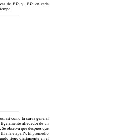
rvas de
ET
o y
ET
c en cada
tiempo.
s, así como la curva general
 ligeramente alrededor de un
II. Se observa que después que
III a la etapa IV. El promedio
cando riego diariamente en el