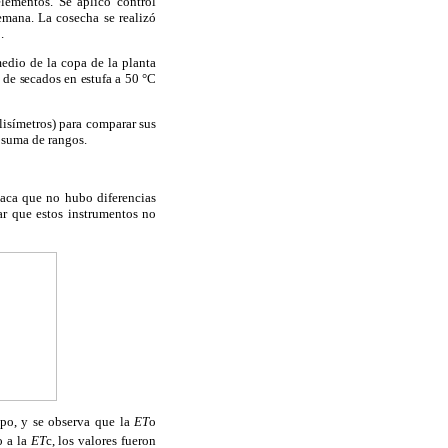
lementos. Se aplicó control
semana. La cosecha se realizó
.
medio de la copa de la planta
 de secados en estufa a 50 °C
 lisímetros) para comparar sus
 suma de rangos.
taca que no hubo diferencias
lar que estos instrumentos no
mpo, y se observa que la
ET
o
o a la
ET
c, los valores fueron