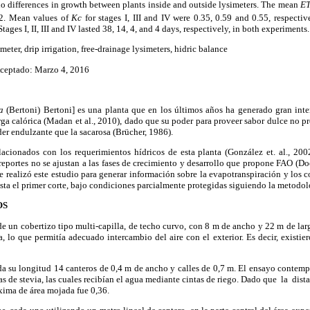
o differences in growth between plants inside and outside lysimeters. The mean
E
 2. Mean values of
Kc
for stages I, III and IV were 0.35, 0.59 and 0.55, respectiv
tages I, II, III and IV lasted 38, 14, 4, and 4 days, respectively, in both experiments.
meter, drip irrigation, free-drainage lysimeters, hidric balance
ceptado: Marzo 4, 2016
a
(Bertoni) Bertoni] es una planta que en los últimos años ha generado gran inte
rga calórica (Madan et al., 2010), dado que su poder para proveer sabor dulce no p
r endulzante que la sacarosa (Brücher, 1986).
lacionados con los requerimientos hídricos de esta planta (González et. al., 200
s reportes no se ajustan a las fases de crecimiento y desarrollo que propone FAO (Do
 se realizó este estudio para generar información sobre la evapotranspiración y los c
asta el primer corte, bajo condiciones
parcialmente protegidas siguiendo la metodol
OS
 de un cobertizo tipo multi-capilla, de techo curvo, con 8 m de ancho y 22 m de lar
, lo que permitía adecuado intercambio del aire con el exterior. Es decir, existi
da su longitud 14 canteros de 0,4 m de ancho y calles de 0,7 m. El ensayo contemp
as de stevia, las cuales recibían el agua mediante cintas de riego. Dado que la dis
xima de área mojada fue 0,36.