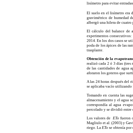
lisímetro para evitar entradas
El suelo en el lisímetro era
gravimétrico de humedad de
albergó una hilera de cuatro
El cálculo del balance de a
experimentos consecutivos: 
2014. En los dos casos se uti
poda de los ápices de las ra
trasplante.
Obtención de la evapotrans
realizó cada 2 ó 3 días (tre
de las cantidades de agua a
aforaron los goteros que surt
A las 24 horas después del r
se aplicaba vacío utilizand
Tomando en cuenta las sug
almacenamiento y el agua sob
correspondía al agua evapot
percolado y se dividió entre 
Los valores de
ETo
fueron 
Magliulo et al. (2003) y Gavi
riego. La
ETo
se obtenía por d