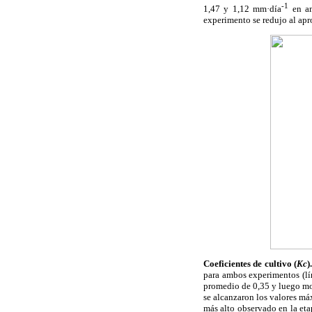
-1
1,47 y 1,12 mm·día
en am
experimento se redujo al apro
Coeficientes de cultivo (
Kc
).
para ambos experimentos (lí
promedio de 0,35 y luego mos
se alcanzaron los valores máx
más alto observado en la eta