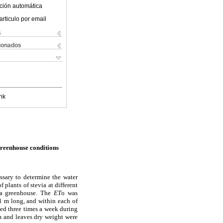
ción automática
articulo por email
s
cionados
nk
greenhouse conditions
essary to determine the water
f plants of stevia at different
e a greenhouse. The
ET
o was
1 m long, and within each of
ned three times a week during
m and leaves dry weight were