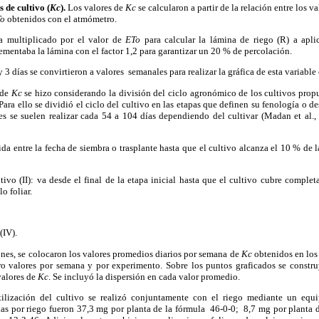
s de cultivo (
Kc
).
Los valores de
Kc
se calcularon a partir de la relación entre los v
o
obtenidos con el atmómetro.
a multiplicado por el valor de
ETo
para calcular la lámina de riego (R) a apli
ncrementaba la lámina con el factor 1,2 para garantizar un 20 % de percolación.
 3 días se convirtieron a valores semanales para realizar la gráfica de esta variable
 de
Kc
se hizo considerando la división del ciclo agronómico de los cultivos prop
 Para ello se dividió el ciclo del cultivo en las etapas que definen su fenología o d
es se suelen realizar cada 54 a 104 días dependiendo del cultivar (Madan et al.,
ida entre la fecha de siembra o trasplante hasta que el cultivo alcanza el 10 % de l
tivo (II): va desde el final de la etapa inicial hasta que el cultivo cubre complet
o foliar.
(IV).
nes, se colocaron los valores promedios diarios por semana de
Kc
obtenidos en los
tro valores por semana y por experimento. Sobre los puntos graficados se constr
valores de
Kc
. Se incluyó la dispersión en cada valor promedio.
tilización del cultivo se realizó conjuntamente con el riego mediante un equi
adas por riego fueron 37,3 mg por planta de la fórmula 46-0-0; 8,7 mg por planta 