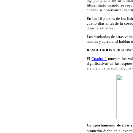
mg por planta de la fórmul
fitosanitario cuando se requ
cuando se observaron las prim
En las 16 plantas de los lis
cuatro días antes de la cose
durante 24 horas.
Los resultados de estas varia
medias y apreciar si habían 
RESULTADOS Y DISCUSI
El
Cuadro 1
muestra los val
significativas en las respue
ejercieron alteración alguna
Comportamiento de
ET
o 
promedio diaria en el exper