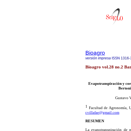
Bioagro
versión impresa
ISSN
1316-
Bioagro vol.28 no.2 Ba
Evapotranspiración y coef
Bertoni
Gustavo V
1
Facultad de Agronomía, U
r.villafae@gmail.com
RESUMEN
La evapotranspiración de re