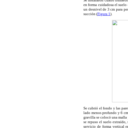
Se instalaron cuatro lisímetr
en forma cuidadosa el suelo 
un desnivel de 3 cm para per
succión (
Figura 1
).
Se cubrió el fondo y las par
lado menos profundo y 6 cm 
gravilla se colocó una malla 
se repuso el suelo extraído,
servicio de forma vertical 