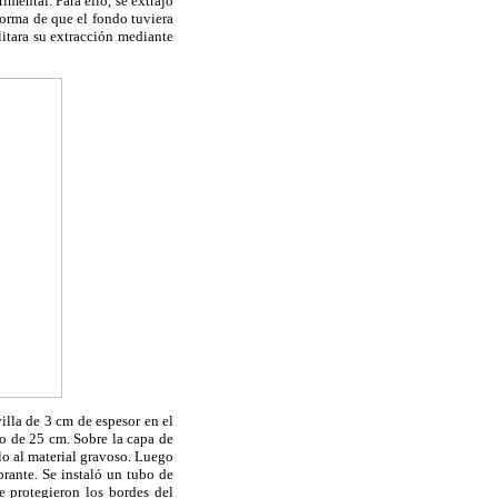
imental. Para ello, se extrajo
forma de que el fondo tuviera
litara su extracción mediante
illa de 3 cm de espesor en el
o de 25 cm. Sobre la capa de
elo al material gravoso. Luego
brante. Se instaló un tubo de
e protegieron los bordes del