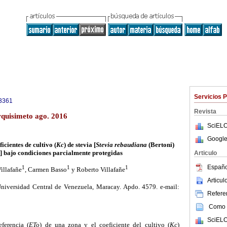
Servicios 
3361
Revista
rquisimeto ago. 2016
SciELO
Google
icientes de cultivo
(
Kc
)
de stevia
[
Stevia rebaudiana
(
Bertoni
)
]
bajo condiciones parcialmente protegidas
Articulo
Españo
1
1
1
illafañe
, Carmen Basso
y Roberto Villafañe
Articu
niversidad Central de Venezuela, Maracay. Apdo. 4579. e-mail:
Referen
Como c
SciELO
ferencia (
ETo
) de una zona y el coeficiente del cultivo (
Kc
)