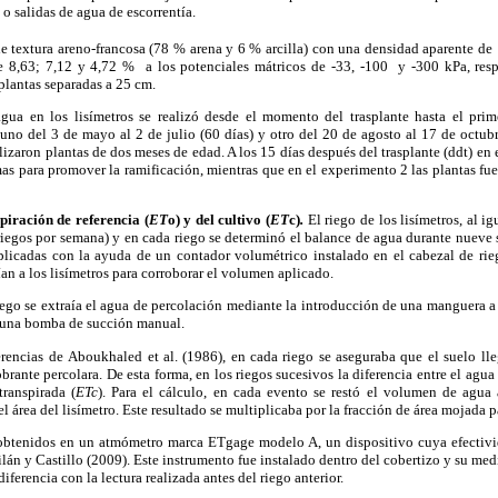
 o salidas de agua de escorrentía.
 de textura areno-francosa (78 % arena y 6 % arcilla) con una densidad aparente d
 8,63; 7,12 y 4,72 % a los potenciales mátricos de -33, -100 y -300 kPa, resp
 plantas separadas a 25 cm.
gua en los lisímetros se realizó desde el momento del trasplante hasta el prim
uno del 3 de mayo al 2 de julio (60 días) y otro del 20 de agosto al 17 de octub
lizaron plantas de dos meses de edad. A los 15 días después del trasplante (ddt) en 
mas para promover la ramificación, mientras que en el experimento 2 las plantas fu
piración de referencia (
ET
o) y del cultivo (
ET
c)
.
El riego de los lisímetros, al i
s riegos por semana) y en cada riego se determinó el balance de agua durante nueve 
plicadas con la ayuda de un contador volumétrico instalado en el cabezal de rie
ían a los lisímetros para corroborar el volumen aplicado.
iego se extraía el agua de percolación mediante la introducción de una manguera a 
o una bomba de succión manual.
erencias de
Aboukhaled et al. (
1986), en cada riego se aseguraba que el suelo l
rante percolara. De esta forma, en los riegos sucesivos la diferencia entre el agua
ranspirada (
ETc
).
Para el cálculo, en cada evento se restó el volumen de agu
el área del lisímetro. Este resultado se multiplicaba por la fracción de área mojada 
obtenidos en un atmómetro marca ETgage modelo A, un dispositivo cuya efectiv
lán y Castillo (2009). Este instrumento fue instalado dentro del cobertizo y su med
iferencia con la lectura realizada antes del riego anterior.