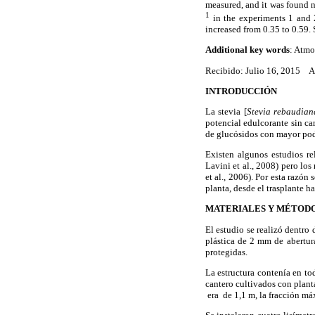
measured, and it was found n
1
in the experiments 1 and
increased from 0.35 to 0.59. S
Additional key words
: Atmo
Recibido: Julio 16, 2015 A
INTRODUCCIÓN
La stevia [
Stevia rebaudian
potencial edulcorante sin ca
de glucósidos con mayor pode
Existen algunos estudios re
Lavini et al., 2008) pero lo
et al., 2006). Por esta razón
planta, desde el trasplante h
MATERIALES Y MÉTOD
El estudio se realizó dentro
plástica de 2 mm de abertura
protegidas.
La estructura contenía en to
cantero cultivados con plant
era de 1,1 m, la fracción má