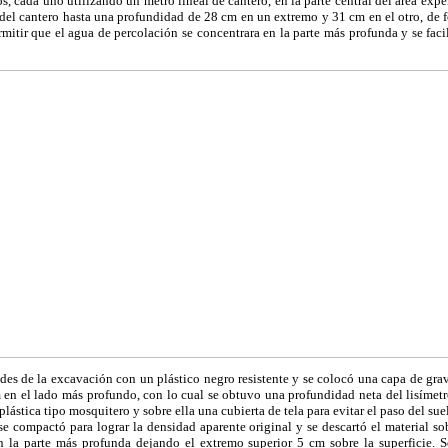
os, cada uno utilizando un metro lineal de cantero, en la parte central del área exper
del cantero hasta una profundidad de 28 cm en un extremo y 31 cm en el otro, de 
mitir que el agua de percolación se concentrara en la parte más profunda y se faci
edes de la excavación con un plástico negro resistente y se colocó una capa de grav
en el lado más profundo, con lo cual se obtuvo una profundidad neta del lisímetr
plástica tipo mosquitero y sobre ella una cubierta de tela para evitar el paso del su
 se compactó para lograr la densidad aparente original y se descartó el material so
en la parte más profunda dejando el extremo superior 5 cm sobre la superficie. S