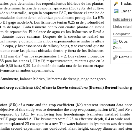
arios para determinar los requerimientos hídricos de las plantas.
Traduc
ue determinar la tasa de evapotranspiración (
ETc
) y
Kc
del cultivo
Enviar 
s de su desarrollo, según la propuesta FAO, mediante el empleo de
 instalados dentro de un cobertizo parcialmente protegido. La
ET
o
Indicadore
o ET gage modelo A. Los lisímetros tenían 0,25 m de profundidad
1 m de largo. Cada lisímetro contó con cuatro plantas de stevia
Links rela
m de separación. El balance de agua en los lisímetros se llevó a
Compartir
 durante nueve semanas. Después de la cosecha se realizó un
al manejo y duración. En ambos experimentos se midió la altura
Otros
e la copa, y los pesos secos de tallos y hojas, y se encontró que no
Otros
iento entre las plantas ubicadas dentro y fuera de los lisímetros.
-1
 1,12 mm·día
en los experimentos 1 y 2. Los valores promedios
Permali
5 para las etapas I, III y IV, respectivamente, mientras que en la
de 0,36 hasta 0,59. La duración de cada una de las cuatro etapas
ectivamente en ambos experimentos.
: Atmómetro, balance hídrico, lisímetros de drenaje, riego por goteo
d crop coefficients (Kc) of stevia [
Stevia rebaudiana
(Bertoni) Bertoni] under 
ation (
ETo
) of a zone and the crop coefficient (
Kc
) represent important data nec
objective of this study was to determine the crop evapotranspiration (
ETc
) and
Kc
o
proposed by FAO, by employing four free-drainage lysimeters installed insid
r ET gage model A. The lysimeters were 0.25 m effective depth, 0.4 m wide and 
ere transplanted 25 cm apart in a row. The water balance in lysimeters was determi
a similar second experiment was conducted. Plant height, canopy diameter, and ste