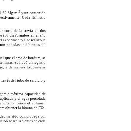
-3
e 1,62 Mg·m
y un contenido
ectivamente. Cada lisímetro
er corte de la stevia en dos
re (58
días), ambos en el año
el experimento 1 se realizó la
eron podadas un día antes del
gual que el área de bordura, se
semanas. Se llevó un registro
go, y de manera frecuente se
través del tubo de servicio y
legara a máxima capacidad de
 aplicada y el agua percolada
a aportado menos el volumen
para obtener la lámina de
ETc
.
idad ha sido comprobada por
ición se realizó antes de cada