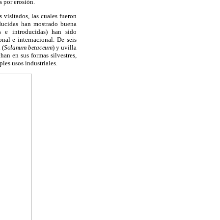
 por erosión.
s visitados, las cuales fueron
roducidas han mostrado buena
s e introducidas) han sido
al e internacional. De seis
 (
Solanum betaceum
) y uvilla
han en sus formas silvestres,
ples usos industriales.