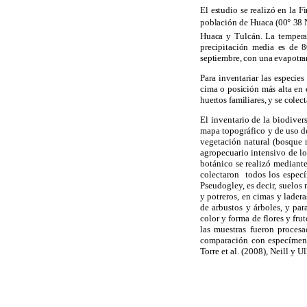
El estudio se realizó en la 
población de Huaca (00° 38 
Huaca y Tulcán. La temperat
precipitación media es de 
septiembre, con una evapotr
Para inventariar las especies
cima o posición más alta en e
huertos familiares, y se cole
El inventario de la biodiver
mapa topográfico y de uso de
vegetación natural (bosque r
agropecuario intensivo de l
botánico se realizó mediante
colectaron todos los especí
Pseudogley, es decir, suelos
y potreros, en cimas y lader
de arbustos y árboles, y par
color y forma de flores y fru
las muestras fueron procesa
comparación con especímenes
Torre et al. (2008), Neill y 