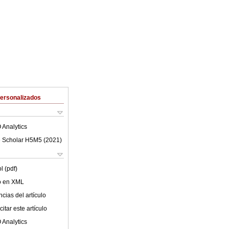
Personalizados
 Analytics
 Scholar H5M5 (
2021
)
l (pdf)
lo en XML
cias del artículo
itar este artículo
 Analytics