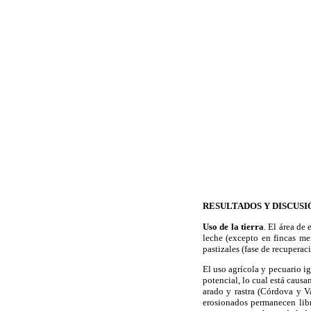
RESULTADOS Y DISCUSI
Uso de la tierra
. El área de
leche (excepto en fincas me
pastizales (fase de recuperac
El uso agrícola y pecuario i
potencial, lo cual está caus
arado y rastra (Córdova y V
erosionados permanecen libr