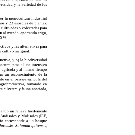
ersidad y la variedad de los
or la monocultura industrial
os y 23 especies de plantas.
 cultivadas o colectadas para
an al mundo, aportando trigo,
75 %.
tivos y las alternativas para
o cultivo marginal.
uctiva, y b) la biodiversidad
ocurre, pese al uso intensivo
d agrícola y al mismo tiempo
izar un reconocimiento de la
te en el paisaje agrícola del
n agroproductiva, tomando en
a silvestre y fauna asociada,
ltando un relieve fuertemente
 Andisoles y Molisoles (IEE,
dio corresponde a un bosque
rensis, Solanum quitensis,