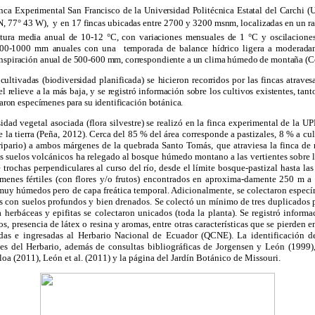
Finca Experimental San Francisco de la Universidad Politécnica Estatal del Carchi (U
N, 77° 43 W), y en 17 fincas ubicadas entre 2700 y 3200 msnm, localizadas en un r
ura media anual de 10-12 °C, con variaciones mensuales de 1 °C y oscilaciones
800-1000 mm anuales con una temporada de balance hídrico ligera a moderadam
anspiración anual de 500-600 mm, correspondiente a un clima húmedo de montaña (C
 cultivadas (biodiversidad planificada) se hicieron recorridos por las fincas atrave
l relieve a la más baja, y se registró información sobre los cultivos existentes, ta
ctaron especímenes para su identificación botánica.
sidad vegetal asociada (flora silvestre) se realizó en la finca experimental de la 
 la tierra (Peña, 2012). Cerca del 85 % del área corresponde a pastizales, 8 % a cu
ipario) a ambos márgenes de la quebrada Santo Tomás, que atraviesa la finca de n
os suelos volcánicos ha relegado al bosque húmedo montano a las vertientes sobre 
 trochas perpendiculares al curso del río, desde el límite bosque-pastizal hasta la
menes fértiles (con flores y/o frutos) encontrados en aproxima-damente 250 m a l
 muy húmedos pero de capa freática temporal. Adicionalmente, se colectaron especím
as con suelos profundos y bien drenados. Se colectó un mínimo de tres duplicados 
a herbáceas y epifitas se colectaron unicados (toda la planta). Se registró informa
tos, presencia de látex o resina y aromas, entre otras características que se pierden 
das e ingresadas al Herbario Nacional de Ecuador (QCNE). La identificación de
 del Herbario, además de consultas bibliográficas de Jorgensen y León (1999),
Ulloa (2011), León et al. (2011) y la página del Jardín Botánico de Missouri.