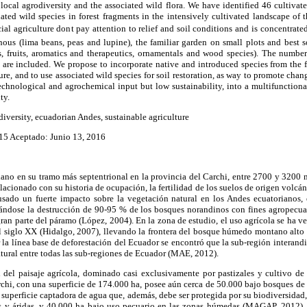
h local agrodiversity and the associated wild flora. We have identified 46 cultiva
iated wild species in forest fragments in the intensively cultivated landscape o
al agriculture dont pay attention to relief and soil conditions and is concentrated
ous (lima beans, peas and lupine), the familiar garden on small plots and best so
als, fruits, aromatics and therapeutics, ornamentals and wood species). The numbe
s are included. We propose to incorporate native and introduced species from the 
ure, and to use associated wild species for soil restoration, as way to promote chan
echnological and agrochemical input but low sustainability, into a multifunctional
ty.
iversity, ecuadorian Andes, sustainable agriculture
15 Aceptado: Junio 13, 2016
iano en su tramo más septentrional en la provincia del Carchi, entre 2700 y 3200 m
lacionado con su historia de ocupación, la fertilidad de los suelos de origen volcá
ado un fuerte impacto sobre la vegetación natural en los Andes ecuatorianos, 
imándose la destrucción de 90-95 % de los bosques norandinos con fines agropecu
ran parte del páramo (López, 2004). En la zona de estudio, el uso agrícola se ha v
l siglo XX (Hidalgo, 2007), llevando
la frontera del bosque húmedo montano alto 
ar la línea base de deforestación del Ecuador se encontró que la sub-región interand
tural entre todas las sub-regiones de Ecuador (MAE, 2012).
del paisaje agrícola, dominado casi exclusivamente por pastizales y cultivo d
chi, con una superficie de 174.000 ha, posee aún cerca de 50.000 bajo bosques de
e superficie captadora de agua que, además, debe ser protegida por su biodiversidad,
s y áridas, y 40.000 ha bajo uso pecuario en las zonas húmedas (MAGAP, 2012)