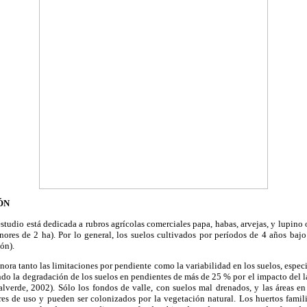
ÓN
 estudio está dedicada a rubros agrícolas comerciales papa, habas, arvejas, y lupino
nores de 2 ha). Por lo general, los suelos cultivados por períodos de 4 años bajo
ión).
gnora tanto las limitaciones por pendiente como la variabilidad en los suelos, espe
ando la degradación de los suelos en pendientes de más de 25 % por el impacto de
alverde, 2002). Sólo los fondos de valle, con suelos mal drenados, y las áreas en
es de uso y pueden ser colonizados por la vegetación natural. Los huertos familia