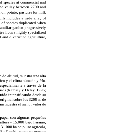
ted species at commercial and
f the valley between 2700 and
 on potato, pastures for milk
ils includes a wide array of
r of species duplicated when
familiar garden progressively
ges from a highly specialized
 and diversified agriculture,
 de altitud, muestra una alta
nico y el clima húmedo y frío.
especialmente a través de la
arios (Ramsay y Oxley, 1996;
enido intensificando desde su
original sobre los 3200 m de
ina muestra el menor valor de
e papa, con algunas pequeñas
 altura y 15.000 bajo Páramo,
 31.000 ha bajo uso agrícola,
. En Carchi, como en muchas