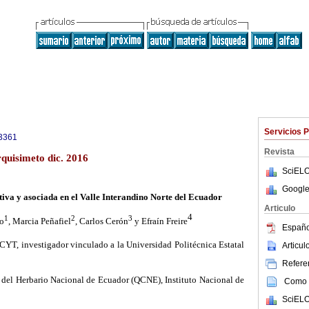
Servicios 
3361
Revista
quisimeto dic. 2016
SciELO
Google
iva y asociada en el Valle Interandino Norte del Ecuador
Articulo
4
1
2
3
co
, Marcia Peñafiel
, Carlos Cerón
y Efraín Freire
Españo
T, investigador vinculado a la Universidad Politécnica Estatal
Articu
Referen
del Herbario Nacional de Ecuador (QCNE), Instituto Nacional de
Como c
SciELO