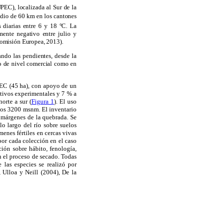
PEC), localizada al Sur de la
adio de 60 km en los cantones
 diarias entre 6 y 18 °C. La
ente negativo entre julio y
omisión Europea, 2013).
sando las pendientes, desde la
nto de nivel comercial como en
UPEC (45 ha), con apoyo de un
ltivos experimentales y 7 % a
orte a sur (
Figura 1
). El uso
los 3200 msnm. El inventario
s márgenes de la quebrada. Se
o largo del río sobre suelos
enes fértiles en cercas vivas
por cada colección en el caso
ción sobre hábito, fenología,
en el proceso de secado. Todas
 las especies se realizó por
 Ulloa y Neill (2004), De la