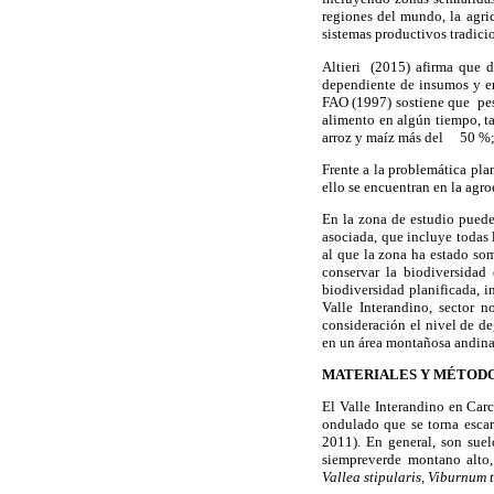
regiones del mundo, la agri
sistemas productivos tradici
Altieri (2015) afirma que d
dependiente de insumos y en
FAO (1997) sostiene que pese
alimento en algún tiempo, ta
arroz y maíz más del 50 %; y
Frente a la problemática pla
ello se encuentran en la agro
En la zona de estudio pueden
asociada, que incluye todas 
al que la zona ha estado so
conservar la biodiversidad 
biodiversidad planificada, i
Valle Interandino, sector n
consideración el nivel de de
en un área montañosa andina
MATERIALES Y MÉTOD
El Valle Interandino en Carc
ondulado que se torna escar
2011). En general, son sue
siempreverde montano alto,
Vallea stipularis
,
Viburnum t