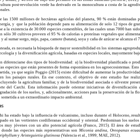
cultura post-revolución verde ha derivado en la monocultura a costa de la agrodiv
onales.
e las 1500 millones de hectáreas agrícolas del planeta, 90 % están dominadas p
ergía, y que la población depende para su alimentación de solo 12 tipos de gran
 a la existencia de 30.000 especies comestibles, de las cuales unas 7000 han sido
n sólo 30 cultivos proveen el 95 % de calorías o proteínas vegetales que aliment
 al sumar sorgo, mijo, papa, camote (batata), soya y caña de azúcar se alcanza el 
nteada, es necesaria la búsqueda de mayor sostenibilidad en los sistemas agroproduc
ecología y la diversificación agrícola, basadas en especies locales, mayormente baj
 diferenciarse dos tipos de biodiversidad: a) la biodiversidad planificada o prod
las especies que están presentes de forma espontánea en los agroecosistemas. Esto 
metida, ya que según Poggio (2015) existe dificultad de aumentar la productivida
en los paisajes rurales. En ese contexto, el objetivo de este estudio fue real
ncluyendo la agricultura familiar, y de la biodiversidad asociada o silvestre presen
orte del Carchi. Esta información puede orientar iniciativas de diversificació
gradación de los suelos, y, adicionalmente, acciones para la preservación de la flor
 sometida a un extraordinario impacto ambiental.
OS
hi ha estado bajo la influencia de vulcanismo, incluso durante el Holoceno, resu
pado en las vertientes cordilleranas occidental y oriental. Predominan los suelos
los muy jóvenes con un alto potencial agrícola (Franco, 2015). El área de estu
 donde las especies más representativas son
Miconia andina, Oreopanax ecuado
riphyllum
y
Aristeguietia glutinosa
(Valencia et al., 1999; MAE, 2012).