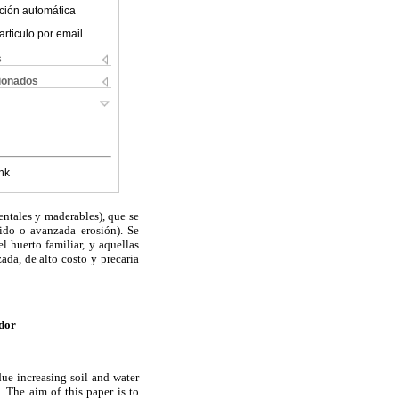
ción automática
articulo por email
s
cionados
nk
entales y maderables), que se
dido o avanzada erosión). Se
 huerto familiar, y aquellas
ada, de alto costo y precaria
ador
due increasing soil and water
. The aim of this paper is to