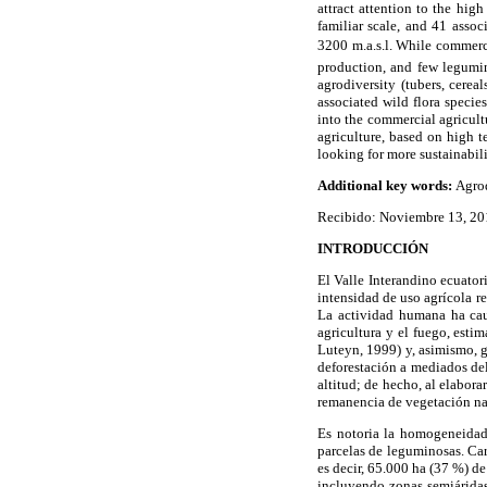
attract attention to the hig
familiar scale, and 41 assoc
3200 m.a.s.l. While commerci
production, and few legumin
agrodiversity (tubers, cere
associated wild flora specie
into the commercial agricult
agriculture, based on high t
looking for more sustainabili
Additional key words:
Agrod
Recibido: Noviembre 13, 20
INTRODUCCIÓN
El Valle Interandino ecuator
intensidad de uso agrícola re
La actividad humana ha caus
agricultura y el fuego, est
Luteyn, 1999) y, asimismo, g
deforestación a mediados de
altitud; de hecho, al elabor
remanencia de vegetación na
Es notoria la homogeneidad 
parcelas de leguminosas. Car
es decir, 65.000 ha (37 %) d
incluyendo zonas semiárida