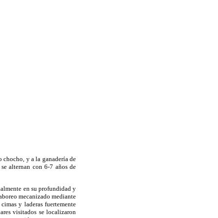
 o chocho, y a la ganadería de
 se alternan con 6-7 años de
cialmente en su profundidad y
l laboreo mecanizado mediante
 cimas y laderas fuertemente
res visitados se localizaron