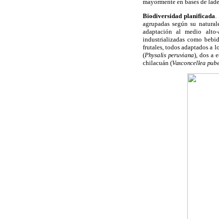
mayormente en bases de lader
Biodiversidad planificada
.
agrupadas según su naturale
adaptación al medio alto-
industrializadas como bebi
frutales, todos adaptados a l
(
Physalis peruviana
), dos a e
chilacuán (
Vasconcellea pub