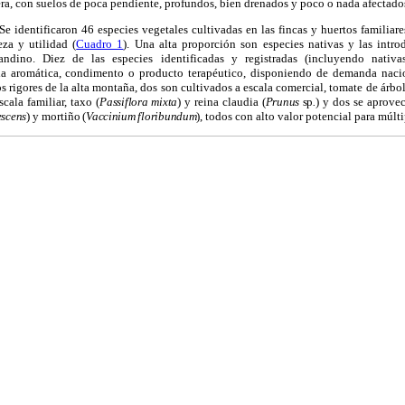
a, con suelos de poca pendiente, profundos, bien drenados y poco o nada afectados
 Se identificaron 46 especies vegetales cultivadas en las fincas y huertos familiare
za y utilidad (
Cuadro 1
). Una alta proporción son especies nativas y las int
andino. Diez de las especies identificadas y registradas (incluyendo nativa
da aromática, condimento o producto terapéutico, disponiendo de demanda nacion
os rigores de la alta montaña, dos son cultivados a escala comercial, tomate de árbol
scala familiar, taxo (
Passiflora mixta
)
y reina claudia (
Prunus
sp
.
) y dos se aprovec
escens
)
y mortiño
(
Vaccinium floribundum
), todos con alto valor potencial para múlti