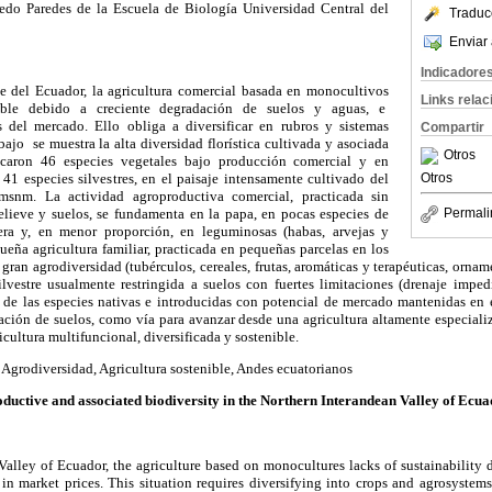
edo Paredes de la Escuela de Biología Universidad Central del
Traduc
Enviar 
Indicadore
te del Ecuador, la agricultura comercial basada en monocultivos
Links rela
nible debido a creciente degradación de suelos y aguas, e
s del mercado. Ello obliga a diversificar en rubros y sistemas
Compartir
bajo se muestra la alta diversidad florística cultivada y asociada
Otros
tificaron 46 especies vegetales bajo producción comercial y en
 41 especies silvestres, en el paisaje intensamente cultivado del
Otros
snm. La actividad agroproductiva comercial, practicada sin
relieve y suelos, se fundamenta en la papa, en pocas especies de
Permali
era y, en menor proporción, en leguminosas (habas, arvejas y
ueña agricultura familiar, practicada en pequeñas parcelas en los
 gran agrodiversidad (tubérculos, cereales, frutas, aromáticas y terapéuticas, ornam
 silvestre usualmente restringida a suelos con fuertes limitaciones (drenaje impe
 de las especies nativas e introducidas con potencial de mercado mantenidas en el
auración de suelos, como vía para avanzar desde una agricultura altamente especializ
icultura multifuncional, diversificada y sostenible.
Agrodiversidad, Agricultura sostenible, Andes ecuatorianos
ductive and associated biodiversity in the Northern Interandean Valley of Ecu
Valley of Ecuador, the agriculture based on monocultures lacks of sustainability 
 in market prices. This situation requires diversifying into crops and agrosystems