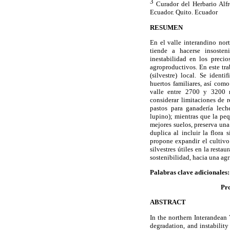
3
Curador del Herbario Alfr
Ecuador. Quito. Ecuador
RESUMEN
En el valle interandino nor
tiende a hacerse insoste
inestabilidad en los precio
agroproductivos. En este tra
(silvestre) local. Se iden
huertos familiares, así como
valle entre 2700 y 3200 m
considerar limitaciones de 
pastos para ganadería lech
lupino); mientras que la peq
mejores suelos, preserva una
duplica al incluir la flora
propone expandir el cultivo
silvestres útiles en la rest
sostenibilidad, hacia una agr
Palabras clave adicionales:
Pro
ABSTRACT
In the northern Interandean 
degradation, and instability