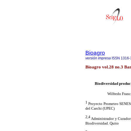
Bioagro
versión impresa
ISSN
1316-
Bioagro vol.28 no.3 Bar
Biodiversidad product
Wilfredo Fran
1
Proyecto Prometeo SENESCY
del Carchi (UPEC)
2,4
Administrador y Curador 
Biodiversidad. Quito