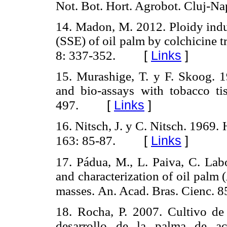
Not. Bot.
Hort. Agrobot.
Cluj-Na
14. Madon, M. 2012. Ploidy ind
(SSE) of oil palm by colchicine 
[
Links
]
8: 337-352.
15. Murashige, T. y F. Skoog.
1
and bio-assays with tobacco ti
[
Links
]
497.
16. Nitsch, J. y C. Nitsch. 1969.
[
Links
]
163: 85-87.
17. Pádua, M., L. Paiva, C. Labo
and characterization of oil palm (
masses.
An. Acad. Bras. Cienc. 8
18. Rocha, P. 2007. Cultivo de 
desarrollo de la palma de ac