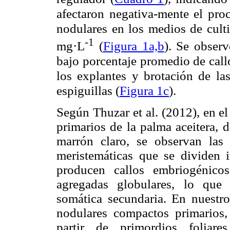
afectaron negativa-mente el proc
nodulares en los medios de cul
-1
mg·L
(
Figura 1a,b
). Se obser
bajo porcentaje promedio de call
los explantes y brotación de las
espiguillas (
Figura 1c
).
Según Thuzar et al. (2012), en e
primarios de la palma aceitera, 
marrón claro, se observan las
meristemáticas que se dividen
producen callos embriogénico
agregadas globulares, lo que 
somática secundaria. En nuestro
nodulares compactos primarios,
partir de primordios foliar