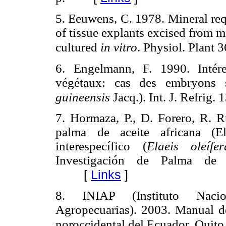
5. Eeuwens, C. 1978. Mineral req
of tissue explants excised from 
cultured
in vitro
.
Physiol. Plant 3
6. Engelmann, F. 1990. Intér
végétaux: cas des embryons 
guineensis
Jacq.). Int. J. Refrig. 
7. Hormaza, P., D. Forero, R. 
palma de aceite africana (El
interespecífico (
Elaeis oleífe
Investigación de Palma de
[
Links
]
8. INIAP
(Instituto Nac
Agropecuarias). 2003. Manual de
noroccidental del Ecuador. Quito