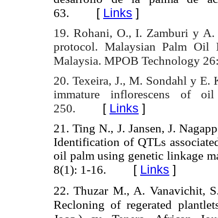
[
Links
]
63.
19. Rohani, O., I. Zamburi y A.
protocol. Malaysian Palm Oil 
Malaysia. MPOB Technology 26:
20. Texeira, J., M. Sondahl y E. 
immature inflorescens of o
[
Links
]
250.
21. Ting N., J. Jansen, J. Nagapp
Identification of QTLs associate
oil palm using genetic linkage 
[
Links
]
8(1): 1-16.
22. Thuzar M., A. Vanavichit, S
Recloning of regerated plantlet