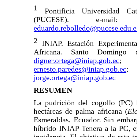
1
Pontificia Universidad Ca
(PUCESE). e-
eduardo.rebolledo@pucese.edu.e
2
INIAP. Estación Experimen
Africana. Santo Domingo d
digner.ortega@iniap.gob.ec
ernesto.paredes@iniap.gob.ec
jorge.ortega@iniap.gob.ec
RESUMEN
La pudrición del cogollo (PC)
hectáreas de palma africana (
El
Esmeraldas, Ecuador. Sin embarg
híbrido INIAP-Tenera a la PC, e
incidencia. El objetivo de esta i