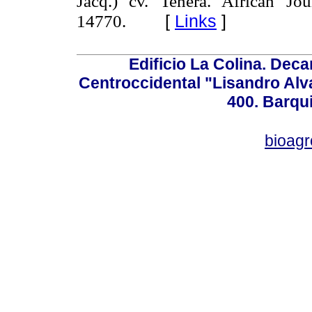
Jacq.) cv.
Tenera. African Jo
14770.
[
Links
]
Edificio La Colina. Dec
Centroccidental "Lisandro Alv
400. Barqu
bioag