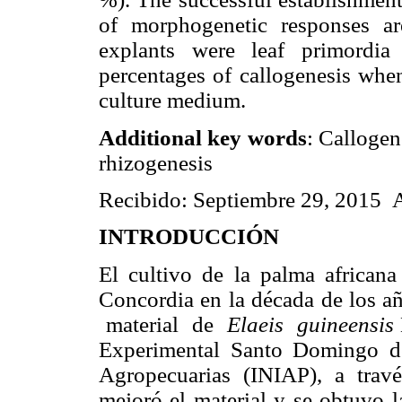
of morphogenetic responses ar
explants were leaf primordia
percentages of callogenesis wh
culture medium
.
Additional key words
: Callogen
rhizogenesis
Recibido: Septiembre 29, 2015 A
INTRODUCCIÓN
El cultivo de la palma african
Concordia en la década de los a
material de
Elaeis guineensis
Experimental Santo Domingo del
Agropecuarias (INIAP), a trav
mejoró el material y se obtuvo l