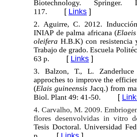
Biotechnology. Springer.
[
Links
]
117.
2. Aguirre, C. 2012. Inducció
INIAP de palma africana (
Elaeis
oleifera
H.B.K) con resistencia y
Trabajo de grado. Escuela Polité
[
Links
]
63 p.
3. Balzon, T., L. Zanderluce
approches to improve the efficie
(
Elais guineensis
Jacq.) from mat
[
Link
Biol. Plant 49: 41-50.
4. Carvalho, M. 2009. Embriogene
flores desenvolvidas in vitro 
Tesis Doctoral. Universidad Fed
[
Links
]
p.