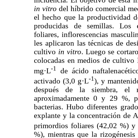
in vitro
del híbrido comercial me
el hecho que la productividad de
producidas de semillas. Los e
foliares, inflorescencias mascul
les aplicaron las técnicas de des
cultivo
in vitro
. Luego se cortar
colocadas en medios de cultivo
-1
mg·L
de ácido naftalenacétic
-1
activado (3,0 g·L
), y mantenid
después de la siembra, el n
aproximadamente 0 y 29 %, pr
bacterias. Hubo diferentes grad
explante y la concentración de A
primordios foliares (42,02 %) y
%), mientras que la rizogénesis