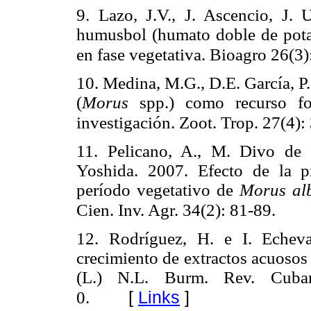
9. Lazo, J.V., J. Ascencio, J. 
humusbol (humato doble de potas
en fase vegetativa. Bioagro 26(3)
10. Medina, M.G., D.E. García, P
(
Morus
spp.) como recurso for
investigación. Zoot. Trop. 27(4):
11. Pelicano, A., M. Divo de
Yoshida. 2007. Efecto de la p
período vegetativo de
Morus al
Cien. Inv. Agr. 34(2): 81-89.
12. Rodríguez, H. e I. Echeva
crecimiento de extractos acuosos
(L.) N.L. Burm.
Rev. Cuba
[
Links
]
0.