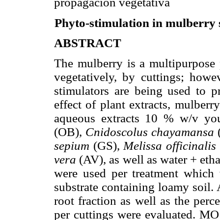
propagación vegetativa
Phyto-stimulation in mulberry 
ABSTRACT
The mulberry is a multipurpose 
vegetatively, by cuttings; howev
stimulators are being used to p
effect of plant extracts, mulber
aqueous extracts 10 % w/v yo
(OB),
Cnidoscolus chayamansa
sepium
(GS),
Melissa officinalis
vera
(AV), as well as water + etha
were used per treatment which 
substrate containing loamy soil. 
root fraction as well as the per
per cuttings were evaluated. MO 