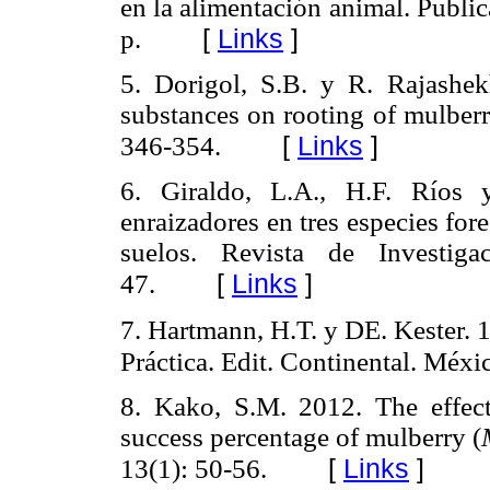
en la alimentación animal. Publi
[
Links
]
p.
5. Dorigol, S.B. y R. Rajashek
substances on rooting of mulberr
[
Links
]
346-354.
6. Giraldo, L.A., H.F. Ríos
enraizadores en tres especies for
suelos. Revista de Investig
[
Links
]
47.
7. Hartmann, H.T. y DE. Kester. 
Práctica. Edit. Continental. Méxi
8. Kako, S.M. 2012. The effec
success percentage of mulberry (
[
Links
]
13(1): 50-56.