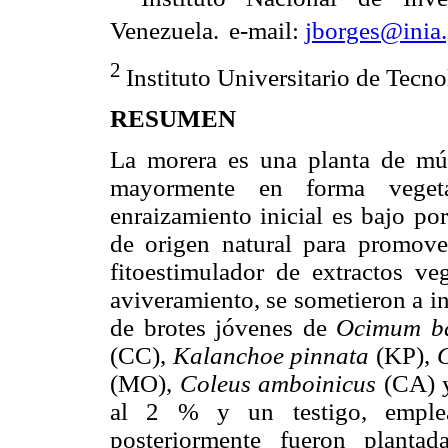
Venezuela.
e-mail:
jborges@inia
2
Instituto Universitario de Tecn
RESUMEN
La morera es una planta de múl
mayormente en forma vegeta
enraizamiento inicial es bajo po
de origen natural para promover
fitoestimulador de extractos ve
aviveramiento, se sometieron a i
de brotes jóvenes de
Ocimum ba
(CC),
Kalanchoe pinnata
(KP),
G
(MO),
Coleus amboinicus
(CA)
al 2 % y un testigo, emplea
posteriormente fueron planta