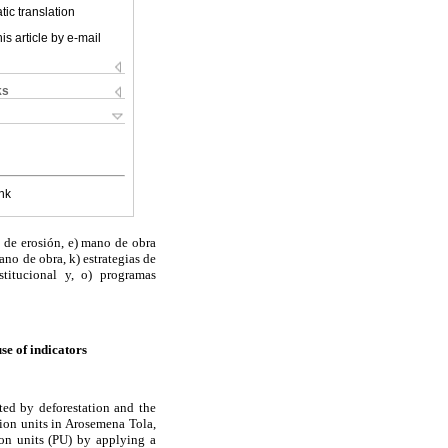
ic translation
is article by e-mail
ks
nk
l de erosión, e) mano de obra
ano de obra, k) estrategias de
stitucional y, o) programas
se of indicators
ted by deforestation and the
tion units in Arosemena Tola,
ion units (PU) by applying a