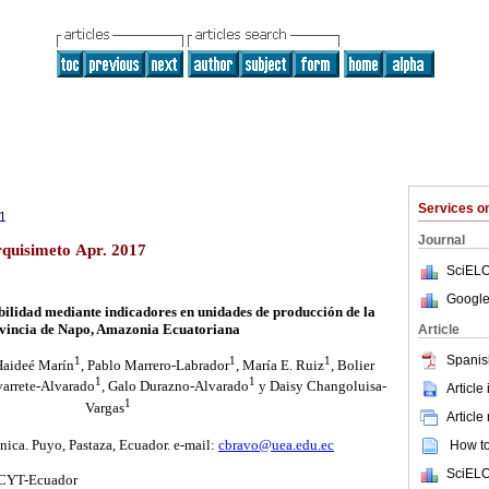
Services 
1
Journal
rquisimeto Apr. 2017
SciELO
Google
bilidad mediante indicadores en unidades de producción de la
vincia de Napo, Amazonia Ecuatoriana
Article
Spanis
1
1
1
Haideé Marín
, Pablo Marrero-Labrador
, María E. Ruiz
, Bolier
1
1
varrete-Alvarado
, Galo Durazno-Alvarado
y Daisy Changoluisa-
Article
1
Vargas
Article
ica. Puyo, Pastaza, Ecuador. e-mail:
cbravo@uea.edu.ec
How to 
SciELO
SCYT-Ecuador