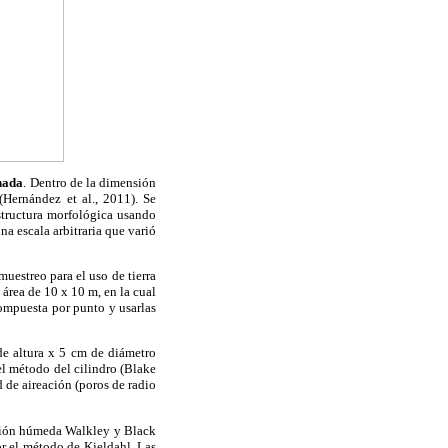
onada
. Dentro
de la dimensión
(Hernández et al., 2011). Se
estructura morfológica usando
na escala arbitraria que varió
uestreo para el uso de tierra
área de 10 x 10 m, en la cual
ompuesta por punto y usarlas
de altura x 5 cm de diámetro
l método del cilindro (Blake
 de aireación (poros de radio
stión húmeda Walkley y Black
or el método de Kjeldahl.
Las