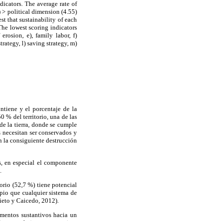
icators. The average rate of
 > political dimension (4.55)
st that sustainability of each
The lowest scoring indicators
erosion, e), family labor, f)
rategy, l) saving strategy, m)
ntiene y el porcentaje de la
0 % del territorio, una de las
e la tierra, donde se cumple
s necesitan ser conservados y
n la consiguiente destrucción
s, en especial el componente
.
orio (52,7 %) tiene potencial
pio que cualquier sistema de
ieto y Caicedo, 2012).
ementos sustantivos hacia un