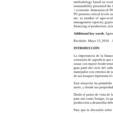
methodology based on scorin
sustainability presented the
> economic dimension (4.39),
PU presents critical levels 
are: a) number of agro-ecolo
management capacity, g) produ
financing of production, n) i
Additional key words
: Agro
Recibido: Mayo 15, 2016 A
INTRODUCCIÓN
La importancia de la Amazon
extensión de superficie que r
zonas con mayor biodiversid
gran parte del ciclo del carb
manejados con criterios de s
de sus bosques representa el
Esta situación ha permitido 
suelo, y donde sus propiedade
Desde el punto de vista de l
para uso como bosque, lo qu
producción a desarrollar deb
Para que la discusión sobre