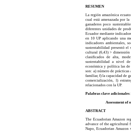
RESUMEN
La región amazónica ecuator
cual está amenazada por la 
ganaderos poco sustentable
diferentes unidades de pro
Ecuador mediante indicador
en 10 UP aplicando una me
indicadores ambientales, so
sustentabilidad presentó el
cultural (6,43) > dimensión
clasificados de alta, mo
sustentabilidad a nivel d
económica y política las de
son: a) número de prácticas 
familiar, f) la capacidad de 
comercialización, l) estra
relacionados con la UP.
Palabras clave adicionales
Assessment of s
ABSTRACT
The Ecuadorian Amazon regio
advance of the agricultural 
Napo, Ecuadorian Amazon w