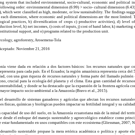
g system that included environmental, socio-cultural, economic and political ind
 following order: environmental dimension (6.99) > socio- cultural dimension (6.43)
 which were classified as high, moderate, or low sustainability.
The findings sugge
in each dimension, where economic and political dimensions are the most limited. 
gical practices, b) diversification of crops c) productive activities), d) level of 
ction level, h) net incomes, i) costs of inputs, j) cost of hand labor, k) marketing st
nstitutional support, and o) programs related to the production unit.
ecology, agroforestry, Arosemena-Tola
ceptado: Noviembre 21, 2016
ía viene dada en relación a dos factores básicos: los recursos naturales que co
epresenta para cada país. En el Ecuador, la región amazónica representa cerca del 5
ad, con una gran riqueza de recursos naturales y
forma parte del llamado pulmón d
ono, crucial para la ecología del planeta y el clima.
Esta gran cantidad de recurso
ustentabilidad, y donde se ha destacado que la expansión de la frontera agrícola co
 mayor impacto socio-ambiental a la Amazonía (Bravo et al., 2015).
el desarrollo de
sistemas ganaderos y agrícolas que afectan los recursos naturale
s físicas, químicas y biológicas pueden impactar su fertilidad integral y su calidad
a capacidad de uso del suelo, en la Amazonía ecuatoriana más de la mitad del territ
e desde el enfoque del manejo sustentable y agroecológico establece como princi
e estar fundamentado en usos compatibles con este ecosistema (Gliessman, 2007; N
 desarrollo sustentable propase la mera retórica académica o política y aporte el