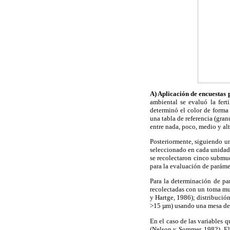
A) Aplicación de encuestas 
ambiental se evaluó la fert
determinó el color de forma 
una tabla de referencia (gran
entre nada, poco, medio y alt
Posteriormente, siguiendo
un
seleccionado en cada unidad
se recolectaron cinco submu
para la evaluación de paráme
Para la determinación de pa
recolectadas con un toma mue
y Hartge, 1986); distribució
>15 µm) usando una mesa de 
En el caso de las variables
(Nelson y Sommer, 1982).
E