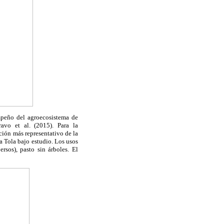
mpeño del agroecosistema de
ravo et al. (2015).
Para la
ción más representativo de la
a Tola
bajo estudio. Los usos
ersos), pasto sin árboles.
El