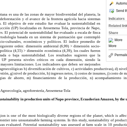
Automat
Send th
iana es una de las zonas de mayor biodiversidad del planeta, la
Indicators
deforestación y el avance de la frontera agrícola hacia sistemas
s.
El
objetivo de este
estudio fue evaluar la sustentabilidad en
Related lin
ducción (UP) localizadas en Arosemena Tola, provincia de Napo,
es.
El potencial de sustentabilidad fue evaluado a escala de finca
Share
todología basada en un sistema de puntuación que contempló
More
cio-culturales, económicos y políticos.
El índice promedio de
More
 siguiente orden: dimensión ambiental (6,99) > dimensión socio-
 política (4,55) > dimensión económica (4,39), los cuales fueron
derada o baja
sustentabilidad
.
Los resultados sugieren que la
Permali
e UP presenta niveles críticos en cada dimensión, siendo la
 mayores limitaciones. Los indicadores que deben ser mejorados
agroecológicas b) diversificación de cultivos, c) actividades productivas), d) nive
gestión, g) nivel de producción, h) ingresos netos, i) costos de insumos, j) costo de m
tegias de ahorro, m) financiamiento de la producción, n) acompañamiento in
: Agroecología,
agroforestería, Arosemena-Tola
ustainability in production units of Napo province, Ecuadorian Amazon, by the u
n is one of the most biologically diverse regions of the planet, which is affec
frontier into unsustainable farming systems.
In this study, sustainability of produc
as evaluated.
P
otential sustainability was assessed at farm scale in 10 product