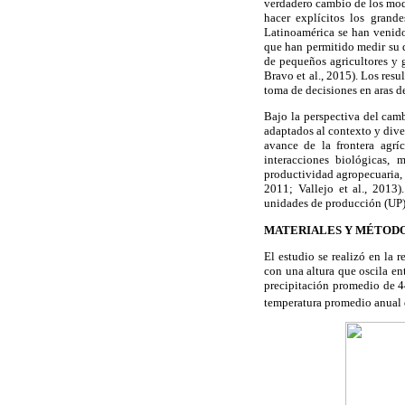
verdadero cambio de los mod
hacer explícitos los grand
Latinoamérica se han venido
que han permitido medir su d
de pequeños agricultores y g
Bravo et al., 2015). Los resu
toma de decisiones en aras d
Bajo la perspectiva del camb
adaptados al contexto y diver
avance de la frontera agrí
interacciones biológicas,
productividad agropecuaria,
2011; Vallejo et al., 2013)
unidades de producción (UP)
MATERIALES Y MÉTOD
El estudio se realizó en la 
con una altura que oscila e
precipitación promedio de 
temperatura promedio anual