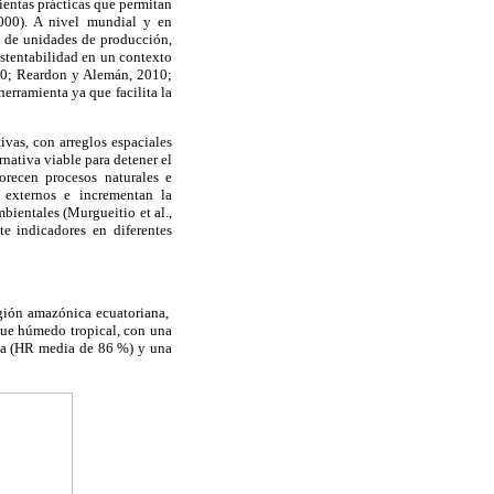
ientas prácticas que permitan
2000). A nivel mundial y en
l de unidades de producción,
ustentabilidad en un contexto
; Reardon y Alemán, 2010;
herramienta ya que facilita la
ivas, con arreglos espaciales
rnativa viable para detener el
orecen procesos naturales e
 externos e incrementan la
ientales (Murgueitio et al.,
te indicadores en diferentes
egión amazónica ecuatoriana,
sque húmedo tropical, con una
va (HR media de 86 %) y una