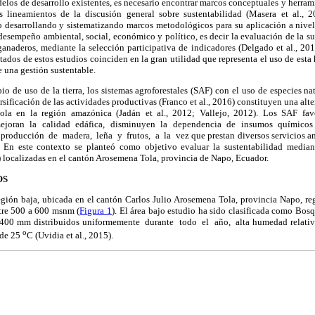
elos de desarrollo
existentes, es necesario encontrar marcos conceptuales y herram
es lineamientos de la discusión general sobre sustentabilidad (Masera et al., 
 desarrollando y sistematizando marcos metodológicos para su aplicación a nive
esempeño ambiental, social, económico y político, es decir la evaluación de la s
anaderos, mediante la selección participativa de indicadores (Delgado et al.
,
2010
ltados de estos estudios coinciden en la gran utilidad que representa el uso de esta 
e una gestión sustentable.
io de uso de la tierra, los sistemas agroforestales (SAF) con el uso de especies nat
sificación de las actividades productivas (Franco et al., 2016) constituyen una alte
cola en la región amazónica (Jadán et al., 2012; Vallejo, 2012). Los SAF fav
 mejoran la calidad edáfica, disminuyen la dependencia de insumos químicos
 producción de madera, leña y frutos, a la vez que prestan diversos servicios amb
. En este contexto se planteó como objetivo evaluar la sustentabilidad median
 localizadas en el cantón Arosemena Tola, provincia de Napo, Ecuador.
OS
región baja, ubicada en el cantón
Carlos Julio Arosemena Tola
, provincia Napo, r
ntre 500 a 600 msnm (
Figura 1
). El área bajo estudio ha sido clasificada como Bo
4400 mm distribuidos uniformemente durante todo el año, alta humedad relati
o
 de 25
C (Uvidia et al., 2015).