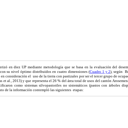
cterizó en diez UP mediante metodología
que se basa en la evaluación del dese
con su nivel óptimo distribuidos en cuatro dimensiones (
Cuadro 1 y 2
), según B
en consideración el uso de la tierra con pastizales por ser el tercer grupo de ocupa
 et al., 2013) y que representa el 26 % del área total de usos del cantón
Arosemen
ificaron como sistemas silvopastoriles no sistemáticos (pastos con árboles disp
to de la información contempló las siguientes etapas: