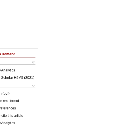
on Demand
 Analytics
 Scholar H5M5 (
2021
)
h (pdf)
 in xml format
 references
cite this article
 Analytics