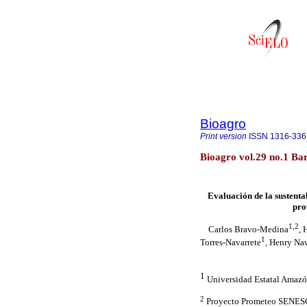
Bioagro
Print version
ISSN
1316-336
Bioagro vol.29 no.1 Ba
Evaluación de la sustenta
pro
1,2
Carlos Bravo-Medina
, 
1
Torres-Navarrete
, Henry Na
1
Universidad Estatal Amazón
2
Proyecto Prometeo SENE