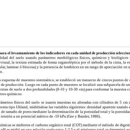
para el levantamiento de los indicadores en cada unidad de producción selecci
ilidad del suelo usando parámetros morfológicos físicos, químicos y biológicos 
visual, la textura estimada de forma organoléptica por el método de la cinta, la 
ular, laminar ó blocosa) y la presencia de lombrices en un rango de apreciación en u
o.
 esquema de muestreo sistemático, se estableció un transecto de cincos puntos de m
 de producción. Luego en cada punto de muestreo se localizó
una subparcela de un 
estras de suelo a dos profundidades (0-10 y 10-30 cm) para conformar la muestra c
tros químicos.
rámetros físicos del suelo se usaron muestras no alteradas con cilindros de 5 cm 
stra tipo Uhland, midiéndose las variables siguientes:
d
ensidad aparente usando e
n de tamaño de poros mediante la determinación de la porosidad total y la porosidad
tensión a un potencial mátrico de -10 kPa (Gee y Bauder, 1986).
 químicas se midieron el carbono orgánico total (COT) mediante el método de dige
l pH se midió en una relación suelo-agua 1:2,5 y e
l nitrógeno total se determinó p