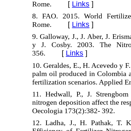
[
Links
]
Rome.
8. FAO. 2015. World Fertiliz
[
Links
]
Rome.
9. Galloway, J., J. Aber, J. Eris
y J. Cosby. 2003.
The Nitr
[
Links
]
356.
10. Geraldes, E., H. Acevedo y F.
palm oil produced in Colombia a
fertilization scenarios. Applied 
11. Hedwall, P., J. Strengbo
nitrogen deposition affect the re
s
Oecologia 173(2):382- 392.
12. Ladha, J., H. Pathak, T. 
Efficiency of Fertilizer Nitrog