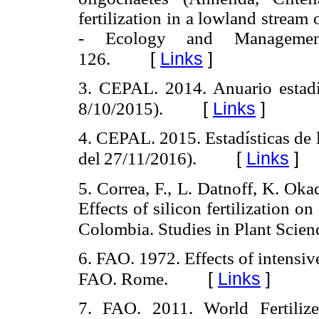
fertilization in a lowland strea
- Ecology and Managemen
[
Links
]
126.
3. CEPAL. 2014. Anuario estadí
[
Links
]
8/10/2015).
4. CEPAL. 2015. Estadísticas de
[
Links
]
del 27/11/2016).
5. Correa, F., L. Datnoff, K. Oka
Effects of silicon fertilization o
Colombia. Studies in Plant Scien
6. FAO. 1972. Effects of intensiv
[
Links
]
FAO. Rome.
7. FAO. 2011. World Fertiliz