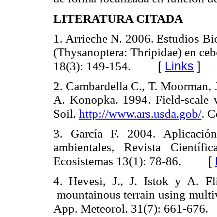
LITERATURA CITADA
1. Arrieche N.
2006. Estudios Bi
(Thysanoptera: Thripidae) en ceb
[
Links
]
18(3): 149-154.
2. Cambardella C., T. Moorman, J
A. Konopka.
1994. Field-scale v
Soil.
http://www.ars.usda.gob/
. C
3. García F.
2004.
Aplicació
ambientales, Revista Científ
[
Ecosistemas 13(1): 78-86.
4. Hevesi, J., J. Istok y A. F
mountainous terrain using multivar
App. Meteorol. 31(7): 661-676.