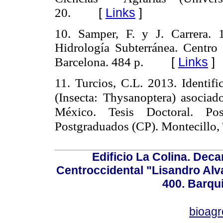
[
Links
]
20.
10. Samper, F. y J. Carrera. 1
Hidrología Subterránea. Centro 
[
Links
]
Barcelona. 484 p.
11. Turcios, C.L. 2013. Identifi
(Insecta: Thysanoptera) asociado
México. Tesis Doctoral. Po
Postgraduados (CP). Montecillo,
Edificio La Colina. Dec
Centroccidental "Lisandro Alv
400. Barqu
bioag