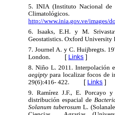
5. INIA (Instituto Nacional de 
Climatológicos.
http://www.inia.gov.ve/images/
6. Isaaks, E.H. y M. Srivast
Geostatistics. Oxford University
7. Journel A. y C. Huijbregts.
19
[
Links
]
London.
8. Niño L.
2011.
Interpolación 
aegipty
para localizar focos de 
[
Links
]
29(6):416- 422.
9. Ramírez J.F., E. Porcayo y
distribución espacial de
Bacteri
Solanum tuberosum
L. (Solanale
Ciencias Agrarias (Univer