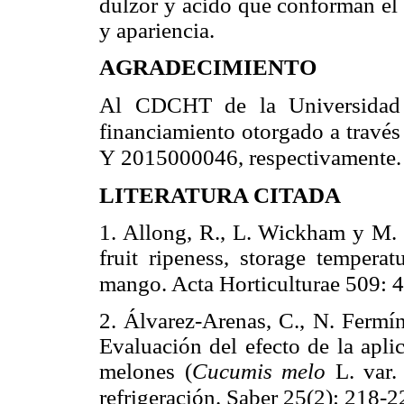
dulzor y ácido que conforman el 
y apariencia.
AGRADECIMIENTO
Al CDCHT de la Universidad
financiamiento otorgado a trav
Y
2015000046, respectivamente.
LITERATURA CITADA
1. Allong, R., L. Wickham y M. 
fruit ripeness, storage temperat
mango. Acta Horticulturae 509: 
2. Álvarez-Arenas, C., N. Fermín
Evaluación del efecto de la apli
melones (
Cucumis melo
L. var.
refrigeración. Saber 25(2): 218-2