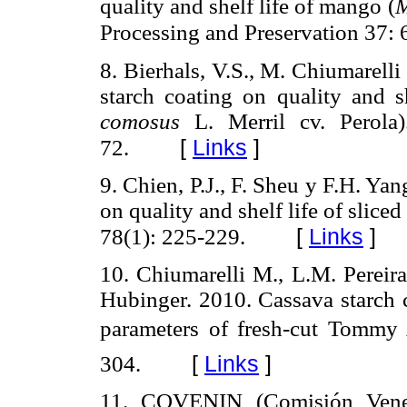
quality and shelf life of mango (
M
Processing and Preservation 37: 
8. Bierhals, V.S., M. Chiumarell
starch coating on quality and sh
comosus
L. Merril cv. Perola)
[
Links
]
72.
9. Chien, P.J., F. Sheu y F.H. Yan
on quality and shelf life of slic
[
Links
]
78(1): 225-229.
10. Chiumarelli M., L.M. Pereira
Hubinger. 2010. Cassava starch c
parameters of fresh-cut Tommy 
[
Links
]
304.
11. COVENIN
(Comisión Vene