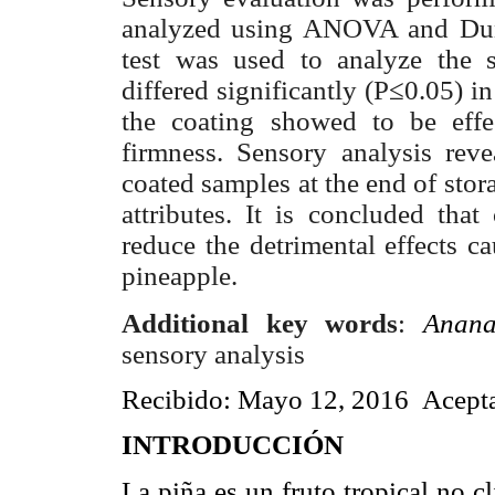
analyzed using ANOVA and Dunc
test was used to analyze the 
differed significantly (P≤0.05) i
the coating showed to be effe
firmness. Sensory analysis reve
coated samples at the end of stora
attributes. It is concluded tha
reduce the detrimental effects c
pineapple.
Anana
Additional key words
:
sensory analysis
Recibido
:
Mayo 12, 2016 Acepta
INTRODUCCIÓN
La piña es un fruto tropical no c