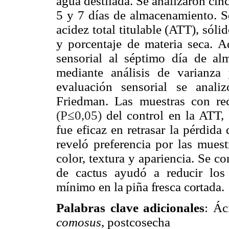
agua destilada. Se analizaron cin
5 y 7 días de almacenamiento. Se
acidez total titulable (ATT), sóli
y porcentaje de materia seca. A
sensorial al séptimo día de a
mediante análisis de varianz
evaluación sensorial se anal
Friedman. Las muestras con recu
(P≤0,05)
del control en
la ATT
,
fue eficaz en retrasar la pérdida 
reveló preferencia por las muest
color, textura y apariencia. Se c
de cactus ayudó a reducir los 
mínimo en la piña fresca cortada.
Palabras clave adicionales
: Ác
comosus
, postcosecha