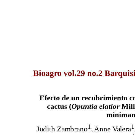
Bioagro vol.29 no.2 Barquis
Efecto de un recubrimiento c
cactus (
Opuntia elatior
Mill
mínimam
1
1
Judith Zambrano
, Anne Valera