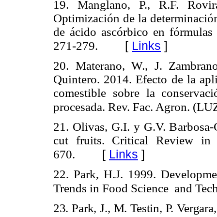
19. Manglano, P., R.F. Rovir
Optimización de la determinación
de ácido ascórbico en fórmulas 
[
Links
]
271-279.
20. Materano, W., J. Zambrano
Quintero. 2014. Efecto de la ap
comestible sobre la conservac
procesada. Rev. Fac. Agron. (LUZ
21. Olivas, G.I. y G.V. Barbosa-
cut fruits. Critical Review i
[
Links
]
670.
22. Park, H.J. 1999. Developmen
Trends in Food Science and Tec
23. Park, J., M. Testin, P. Vergar