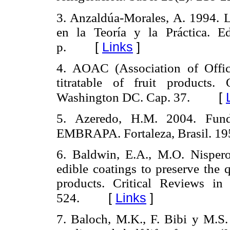
3. Anzaldúa-Morales, A. 1994. L
en la Teoría y la Práctica. Ed
[
Links
]
p.
4. AOAC (Association of Offici
titratable of fruit products
[
Washington DC. Cap. 37.
5. Azeredo, H.M. 2004. Funda
EMBRAPA. Fortaleza, Brasil. 19
6. Baldwin, E.A., M.O. Nisper
edible coatings to preserve the q
products. Critical Reviews i
[
Links
]
524.
7. Baloch, M.K., F. Bibi y M.S. 