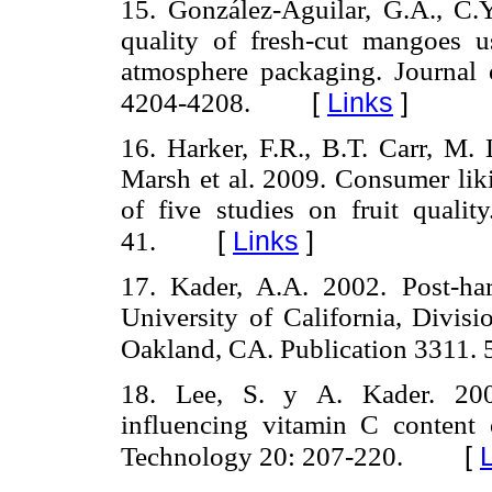
15. González-Aguilar, G.A., C
quality of fresh-cut mangoes 
atmosphere packaging. Journal 
[
Links
]
4204-4208.
16. Harker, F.R., B.T. Carr, M
Marsh et al. 2009. Consumer liki
of five studies on fruit quali
[
Links
]
41.
17. Kader, A.A. 2002. Post-har
University of California, Divisi
Oakland, CA. Publication 3311. 
18. Lee, S. y A. Kader. 2000
influencing vitamin C content o
[
Technology 20: 207-220.