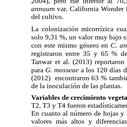
2004), pero fue inferior al 7
annuum
var. California Wonder
del cultivo.
La colonización micorrízica cu
solo 9,31 %, un valor muy bajo s
con este mismo género en
C. a
registraron entre 35 y 65 % de
Tanwar et al. (2013) reportaron
para
G.
mosseae
a los
120 días 
(2012) encontraron 63 % tambi
de la inoculación de las plantas.
Variables de crecimiento vegeta
T2, T3 y T4 fueron estadísticamen
En cuanto al número de hojas y
valores más altos y diferencia