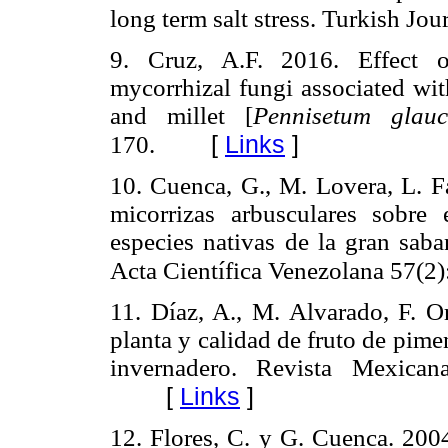
long term salt stress. Turkish Jou
9. Cruz, A.F. 2016. Effect o
mycorrhizal fungi associated wit
and millet [
Pennisetum glau
[
Links
]
170.
10. Cuenca, G., M. Lovera, L. F
micorrizas arbuscul
ares sobre 
especies nativas de la gran saba
Acta Científica Venezolana 57(2)
11. Díaz, A., M. Alvarado, F. O
planta y calidad de fruto de pim
invernadero. Revista Mexican
[
Links
]
12. Flores, C. y G. Cuenca. 200