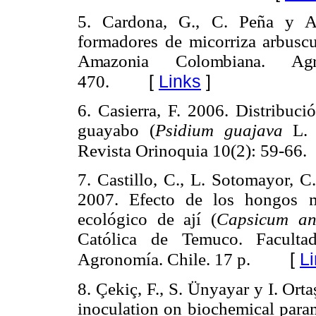
5. Cardona, G., C. Peña y A
formadores de micorriza arbuscu
Amazonia Colombiana. Agr
[
Links
]
470.
6. Casierra, F. 2006. Distribuci
guayabo (
Psidium guajava
L. c
Revista Orinoquia 10(2): 59-66.
7. Castillo, C., L. Sotomayor, C
2007. Efecto de los hongos mi
ecológico de ají (
Capsicum a
Católica de Temuco. Faculta
[
L
Agronomía. Chile. 17 p.
8. Çekiç, F., S. Ünyayar y I. Orta
inoculation on biochemical para