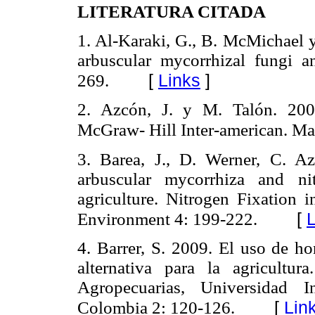
LITERATURA CITADA
1. Al-Karaki, G., B. McMichael 
arbuscular mycorrhizal fungi a
[
Links
]
269.
2. Azcón, J. y M. Talón. 200
McGraw- Hill Inter-american. Ma
3. Barea, J., D. Werner, C. 
arbuscular mycorrhiza and nit
agriculture. Nitrogen Fixation i
[
L
Environment 4: 199-222.
4. Barrer, S. 2009.
El uso de ho
alternativa para la agricultu
Agropecuarias, Universidad I
[
Lin
Colombia 2: 120-126.