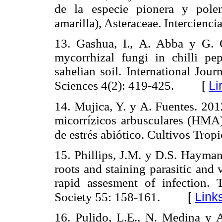
de la especie pionera y polen
amarilla), Asteraceae. Intercienc
13. Gashua, I., A. Abba y G
mycorrhizal fungi in chilli pe
sahelian soil. International Jou
[
Li
Sciences 4(2): 419-425.
14. Mujica, Y. y A. Fuentes. 201
micorrízicos arbusculares (HMA)
de estrés abiótico. Cultivos Tropi
15. Phillips, J.M. y D.S. Hayman
roots and staining parasitic and 
rapid assesment of infection. 
[
Link
Society 55: 158-161.
16. Pulido, L.E., N. Medina y 