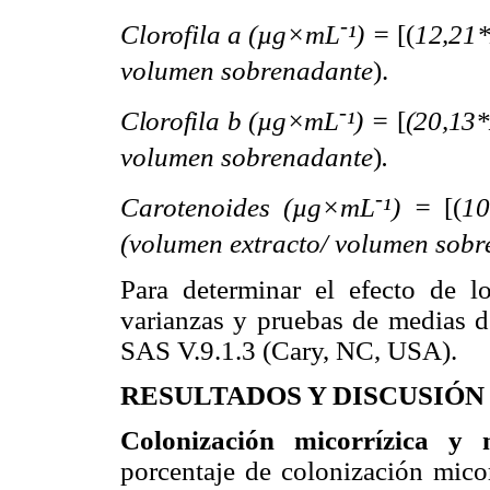
-
Clorofila a (µg
×
mL
¹) =
[(
12,21
volumen sobrenadante
).
-
Clorofila b (µg
×
mL
¹) =
[
(20,13
volumen sobrenadante
)
.
-
Carotenoides (µg
×
mL
¹) =
[
(
1
(volumen extracto/ volumen sobr
Para determinar el efecto de lo
varianzas y pruebas de medias de
SAS V.9.1.3 (Cary, NC, USA).
RESULTADOS Y DISCUSIÓN
Colonización micorrízica y
porcentaje de colonización micorr