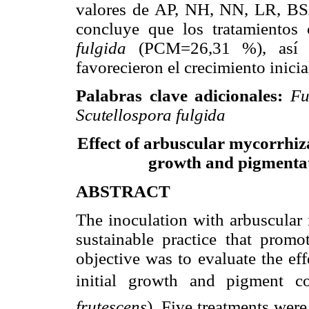
valores de AP, NH, NN, LR, BS
concluye que los tratamiento
fulgida
(PCM=
26,31
%), así
favorecieron
el crecimiento inicia
Palabras clave adicionales:
Fu
Scutellospora fulgida
Effect of arbuscular mycorrhiza
growth and pigmenta
ABSTRACT
The inoculation with
arbuscular
sustainable practice that prom
objective was to evaluate the ef
initial growth and pigment con
frutescens
).
Five treatments were 