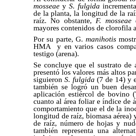
mosseae
y
S. fulgida
incrementar
de la planta, la longitud de la r
raíz. No obstante,
F. mosseae
mayores contenidos de clorofila a
Por su parte, G.
manihotis
mostr
HMA y en varios casos compart
testigo (arena).
Se concluye que el sustrato d
presentó los valores más altos par
siguieron
S. fulgida
(7 de 14) y e
también se logró un buen desarr
aplicación estiércol de bovino (
cuanto al área foliar e índice de á
comportamiento que el de la in
longitud de raíz, biomasa aérea)
de raíz, número de hojas y nud
también representa una alternati