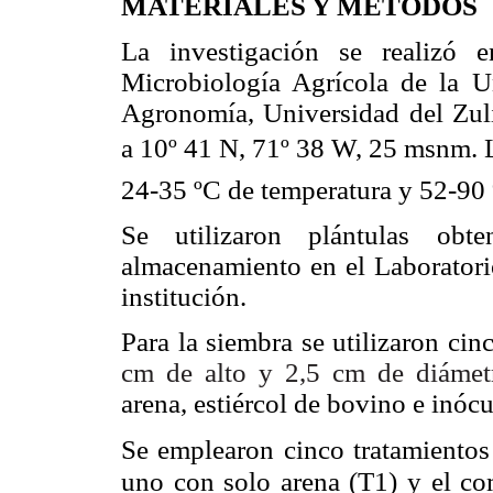
MATERIALES Y MÉTODOS
La investigación se realizó 
Microbiología Agrícola de la Un
Agronomía, Universidad del Zul
a 10º 41 N, 71º 38 W, 25 msnm.
24-35 ºC de temperatura y 52-9
Se utilizaron plántulas ob
almacenamiento en el Laboratori
institución.
Para la siembra se utilizaron ci
cm de alto y 2,5 cm de diáme
arena,
estiércol de bovino e
inóc
Se emplearon cinco tratamientos 
uno con solo arena (T1)
y
el co