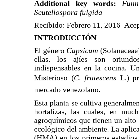
Additional key words:
Funn
Scutellospora fulgida
Recibido: Febrero 11, 2016 Acep
INTRODUCCIÓN
El género
Capsicum
(Solanaceae)
ellas, los ajíes son oriun
indispensables en la cocina. U
Misterioso (
C. frutescens
L.) pr
mercado venezolano.
Esta planta se cultiva generalme
hortalizas, las cuales, en muc
agroquímicos que tienen un alto 
ecológico del ambiente. La aplic
(HMA) en los primeros estadios 