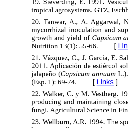
19. Sieverding, E. 1991. Vesicu
tropical agrosystems. GTZ, Esch
20. Tanwar, A., A. Aggarwal, 
mycorrhizal inoculation and sup
growth and yield of
Capsicum 
[
Li
Nutrition 13(1): 55-66.
21. Vázquez, C., J. García, E. Sala
2011. Aplicación de estiércol so
jalapeño (
Capsicum annuum
L.).
[
Links
]
(Esp. 1): 69-74.
22. Walker, C. y M. Vestberg. 1
producing and maintaining close
fungi. Agricultural Science in Fi
23. Wellburn, A.R. 1994. The spe