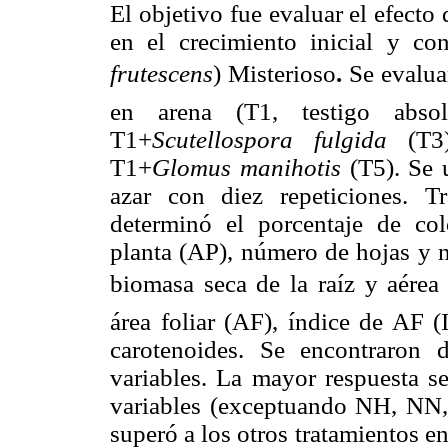
El objetivo fue evaluar el efecto
en el crecimiento inicial y co
frutescens
) Misterioso
.
Se evalua
en arena (T1, testigo absol
T1+
Scutellospora fulgida
(T3)
T1+
Glomus manihotis
(T5). Se 
azar con diez repeticiones. Tr
determinó el porcentaje de col
planta (AP), número de hojas y n
biomasa seca de la raíz y aérea 
área foliar (AF), índice de AF (
carotenoides. Se encontraron di
variables. La mayor respuesta s
variables (exceptuando NH, NN,
superó a los otros tratamientos e