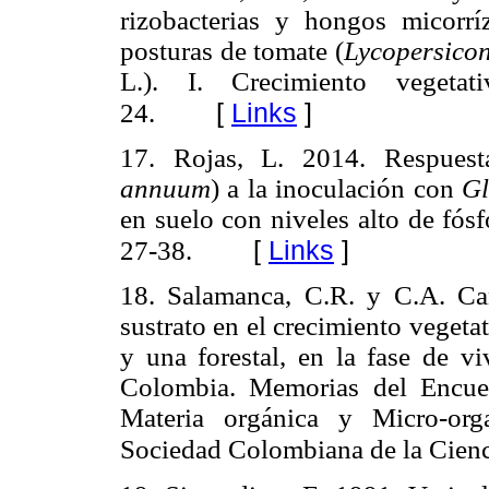
rizobacterias y hongos micorrí
posturas de tomate (
Lycopersico
L.). I. Crecimiento vegetat
[
Links
]
24.
17. Rojas, L. 2014. Respuest
annuum
) a la inoculación con
Gl
en suelo con niveles alto de fós
[
Links
]
27-38.
18. Salamanca, C.R. y C.A. C
sustrato en el crecimiento vegetat
y una forestal, en la fase de v
Colombia. Memorias del Encuen
Materia orgánica y Micro-
org
Sociedad Colombiana de la Cienci