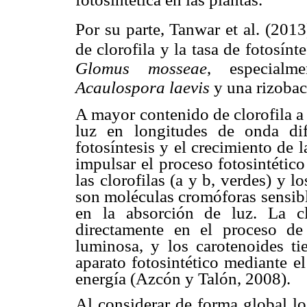
Por su parte, Tanwar et al. (201
de clorofila y la tasa
de fotosínt
Glomus mosseae
, especialm
Acaulospora laevis
y una rizobact
A mayor contenido de clorofila a 
luz en longitudes de onda dif
fotosíntesis y el crecimiento de l
impulsar el proceso fotosintétic
las clorofilas (a y b, verdes) y 
son moléculas cromóforas sensibl
en la absorción de luz. La cl
directamente en el proceso de
luminosa, y los carotenoides ti
aparato fotosintético mediante e
energía (Azcón y Talón, 2008).
Al considerar de forma global lo