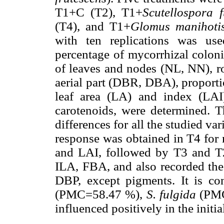
T1+C (T2), T1+
Scutellospora f
(T4), and T1+
Glomus manihoti
with ten replications was us
percentage of mycorrhizal colon
of leaves and nodes (NL, NN), ro
aerial part (DBR, DBA), proporti
leaf area (LA) and index (LAI
carotenoids, were determined. Th
differences for all the studied var
response was obtained in T4 for 
and LAI, followed by T3 and T2
ILA, FBA, and also recorded th
DBP, except pigments. It is co
(PMC=58.47 %),
S. fulgida
(PMC=
influenced positively in the initi