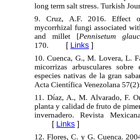
long term salt stress. Turkish Jou
9. Cruz, A.F. 2016. Effect o
mycorrhizal fungi associated wit
and millet [
Pennisetum glau
[
Links
]
170.
10. Cuenca, G., M. Lovera, L. F
micorrizas arbuscul
ares sobre 
especies nativas de la gran saba
Acta Científica Venezolana 57(2)
11. Díaz, A., M. Alvarado, F. O
planta y calidad de fruto de pim
invernadero. Revista Mexican
[
Links
]
12. Flores, C. y G. Cuenca. 200