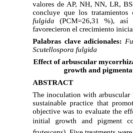
valores de AP, NH, NN, LR, BS
concluye que los tratamiento
fulgida
(PCM=
26,31
%), así
favorecieron
el crecimiento inicia
Palabras clave adicionales:
Fu
Scutellospora fulgida
Effect of arbuscular mycorrhiza
growth and pigmenta
ABSTRACT
The inoculation with
arbuscular
sustainable practice that prom
objective was to evaluate the ef
initial growth and pigment con
frutescens
).
Five treatments were 