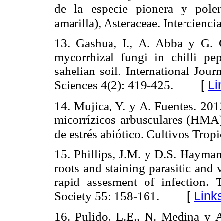
de la especie pionera y polen
amarilla), Asteraceae. Intercienc
13. Gashua, I., A. Abba y G
mycorrhizal fungi in chilli pe
sahelian soil. International Jou
[
Li
Sciences 4(2): 419-425.
14. Mujica, Y. y A. Fuentes. 201
micorrízicos arbusculares (HMA)
de estrés abiótico. Cultivos Tropi
15. Phillips, J.M. y D.S. Hayman
roots and staining parasitic and 
rapid assesment of infection. 
[
Link
Society 55: 158-161.
16. Pulido, L.E., N. Medina y 