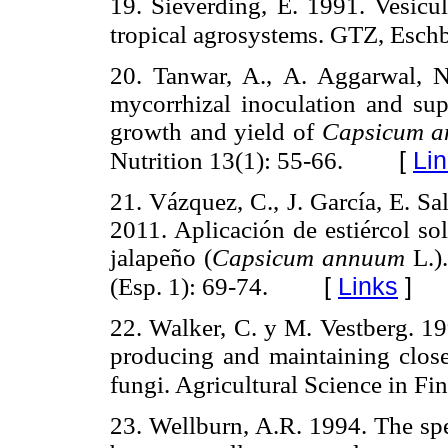
19. Sieverding, E. 1991. Vesicu
tropical agrosystems. GTZ, Esch
20. Tanwar, A., A. Aggarwal, 
mycorrhizal inoculation and sup
growth and yield of
Capsicum 
[
Li
Nutrition 13(1): 55-66.
21. Vázquez, C., J. García, E. Sala
2011. Aplicación de estiércol so
jalapeño (
Capsicum annuum
L.).
[
Links
]
(Esp. 1): 69-74.
22. Walker, C. y M. Vestberg. 1
producing and maintaining close
fungi. Agricultural Science in Fi
23. Wellburn, A.R. 1994. The spe