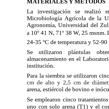
MATERIALES Y MÉTODOS
La investigación se realizó 
Microbiología Agrícola de la Un
Agronomía, Universidad del Zul
a 10º 41 N, 71º 38 W, 25 msnm.
24-35 ºC de temperatura y 52-9
Se utilizaron plántulas ob
almacenamiento en el Laboratori
institución.
Para la siembra se utilizaron ci
cm de alto y 2,5 cm de diáme
arena,
estiércol de bovino e
inóc
Se emplearon cinco tratamientos 
uno con solo arena (T1)
y
el co