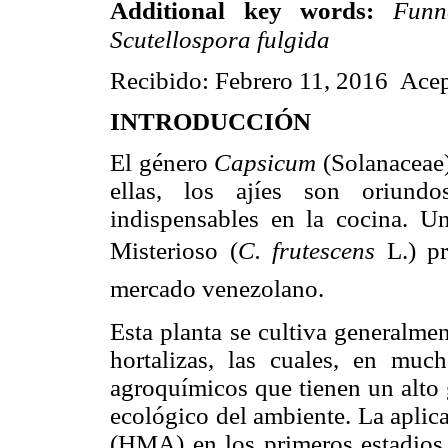
Additional key words:
Funn
Scutellospora fulgida
Recibido: Febrero 11, 2016 Acep
INTRODUCCIÓN
El género
Capsicum
(Solanaceae)
ellas, los ajíes son oriun
indispensables en la cocina. U
Misterioso (
C. frutescens
L.) pr
mercado venezolano.
Esta planta se cultiva generalme
hortalizas, las cuales, en muc
agroquímicos que tienen un alto 
ecológico del ambiente. La aplic
(HMA) en los primeros estadios 