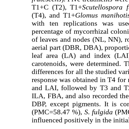
T1+C (T2), T1+
Scutellospora f
(T4), and T1+
Glomus manihoti
with ten replications was us
percentage of mycorrhizal colon
of leaves and nodes (NL, NN), ro
aerial part (DBR, DBA), proporti
leaf area (LA) and index (LAI
carotenoids, were determined. Th
differences for all the studied var
response was obtained in T4 for 
and LAI, followed by T3 and T2
ILA, FBA, and also recorded th
DBP, except pigments. It is co
(PMC=58.47 %),
S. fulgida
(PMC=
influenced positively in the initi