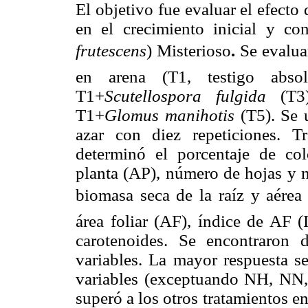
El objetivo fue evaluar el efecto
en el crecimiento inicial y co
frutescens
) Misterioso
.
Se evalua
en arena (T1, testigo absol
T1+
Scutellospora fulgida
(T3)
T1+
Glomus manihotis
(T5). Se 
azar con diez repeticiones. Tr
determinó el porcentaje de col
planta (AP), número de hojas y n
biomasa seca de la raíz y aérea 
área foliar (AF), índice de AF (
carotenoides. Se encontraron di
variables. La mayor respuesta s
variables (exceptuando NH, NN,
superó a los otros tratamientos e