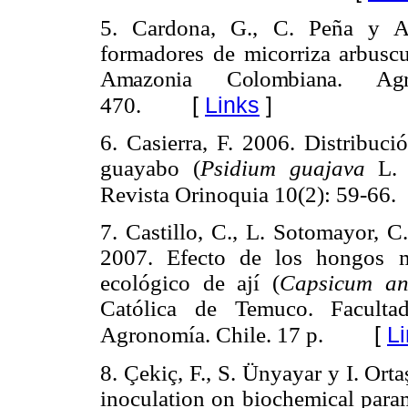
5. Cardona, G., C. Peña y A
formadores de micorriza arbuscu
Amazonia Colombiana. Agr
[
Links
]
470.
6. Casierra, F. 2006. Distribuci
guayabo (
Psidium guajava
L. c
Revista Orinoquia 10(2): 59-66.
7. Castillo, C., L. Sotomayor, C
2007. Efecto de los hongos mi
ecológico de ají (
Capsicum a
Católica de Temuco. Faculta
[
L
Agronomía. Chile. 17 p.
8. Çekiç, F., S. Ünyayar y I. Orta
inoculation on biochemical para