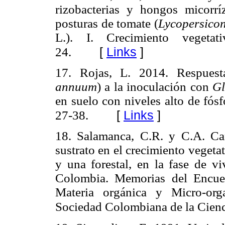
rizobacterias y hongos micorrí
posturas de tomate (
Lycopersico
L.). I. Crecimiento vegetat
[
Links
]
24.
17. Rojas, L. 2014. Respuest
annuum
) a la inoculación con
Gl
en suelo con niveles alto de fós
[
Links
]
27-38.
18. Salamanca, C.R. y C.A. C
sustrato en el crecimiento vegetat
y una forestal, en la fase de v
Colombia. Memorias del Encuen
Materia orgánica y Micro-
org
Sociedad Colombiana de la Cienci