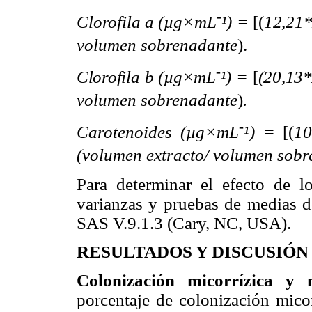
-
Clorofila a (µg
×
mL
¹) =
[(
12,21
volumen sobrenadante
).
-
Clorofila b (µg
×
mL
¹) =
[
(20,13
volumen sobrenadante
)
.
-
Carotenoides (µg
×
mL
¹) =
[
(
1
(volumen extracto/ volumen sobr
Para determinar el efecto de lo
varianzas y pruebas de medias de
SAS V.9.1.3 (Cary, NC, USA).
RESULTADOS Y DISCUSIÓN
Colonización micorrízica y
porcentaje de colonización micorr