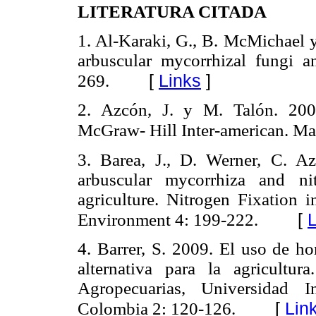
LITERATURA CITADA
1. Al-Karaki, G., B. McMichael 
arbuscular mycorrhizal fungi a
[
Links
]
269.
2. Azcón, J. y M. Talón. 200
McGraw- Hill Inter-american. Ma
3. Barea, J., D. Werner, C. 
arbuscular mycorrhiza and nit
agriculture. Nitrogen Fixation i
[
L
Environment 4: 199-222.
4. Barrer, S. 2009.
El uso de ho
alternativa para la agricultu
Agropecuarias, Universidad I
[
Lin
Colombia 2: 120-126.