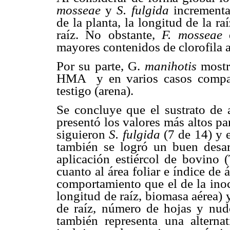
mosseae
y
S. fulgida
incrementar
de la planta, la longitud de la r
raíz. No obstante,
F. mosseae
mayores contenidos de clorofila a
Por su parte, G.
manihotis
mostr
HMA y en varios casos compart
testigo (arena).
Se concluye que el sustrato d
presentó los valores más altos par
siguieron
S. fulgida
(7 de 14) y e
también se logró un buen desarr
aplicación estiércol de bovino (
cuanto al área foliar e índice de á
comportamiento que el de la in
longitud de raíz, biomasa aérea)
de raíz, número de hojas y nud
también representa una alternati