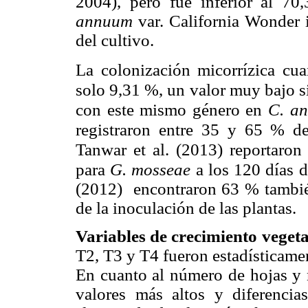
2004), pero fue inferior al 7
annuum
var. California Wonder
del cultivo.
La colonización micorrízica cu
solo 9,31 %, un valor muy bajo s
con este mismo género en
C. a
registraron entre 35 y 65 % de
Tanwar et al. (2013) reportaron
para
G.
mosseae
a los
120 días 
(2012) encontraron 63 % tambi
de la inoculación de las plantas.
Variables de crecimiento vegeta
T2, T3 y T4 fueron estadísticamen
En cuanto al número de hojas y
valores más altos y diferencia