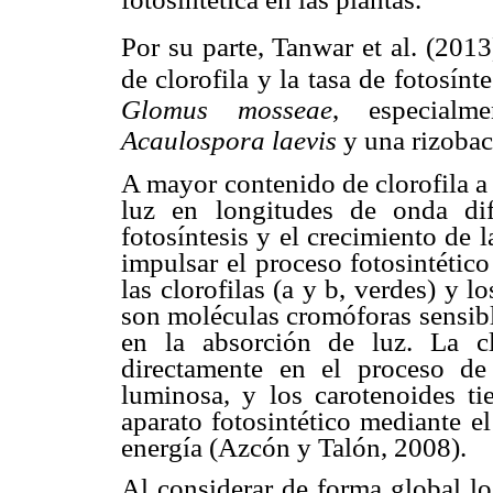
Por su parte, Tanwar et al. (201
de clorofila y la tasa
de fotosínt
Glomus mosseae
, especialm
Acaulospora laevis
y una rizobact
A mayor contenido de clorofila a 
luz en longitudes de onda dif
fotosíntesis y el crecimiento de l
impulsar el proceso fotosintétic
las clorofilas (a y b, verdes) y 
son moléculas cromóforas sensibl
en la absorción de luz. La cl
directamente en el proceso de
luminosa, y los carotenoides ti
aparato fotosintético mediante e
energía (Azcón y Talón, 2008).
Al considerar de forma global lo