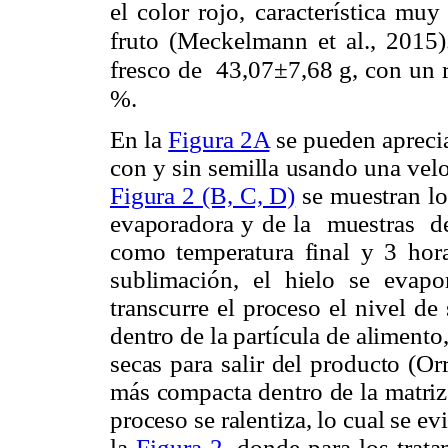
el color rojo, característica mu
fruto (Meckelmann et al., 2015
fresco de 43,07±7,68 g, con un r
%.
En la
Figura 2A
se pueden apreciar
con y sin semilla usando una vel
Figura 2 (B, C, D)
se muestran los
evaporadora y de la muestras d
como temperatura final y 3 hora
sublimación, el hielo se evap
transcurre el proceso el nivel d
dentro de la partícula de alimento
secas para salir del producto (O
más compacta dentro de la matriz 
proceso se ralentiza, lo cual se 
la
Figura 2
, donde para los trat