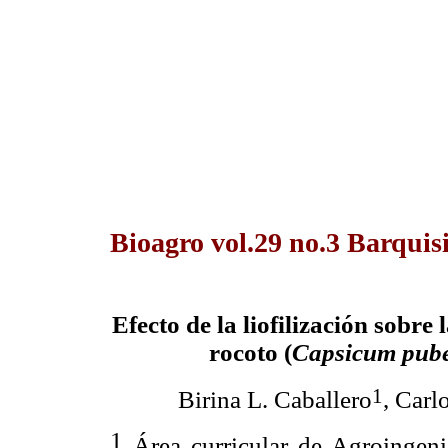
Bioagro vol.29 no.3 Barquis
Efecto de la liofilización sobre 
rocoto (
Capsicum pub
1
Birina L. Caballero
, Carl
1
Área curricular de Agroingeni