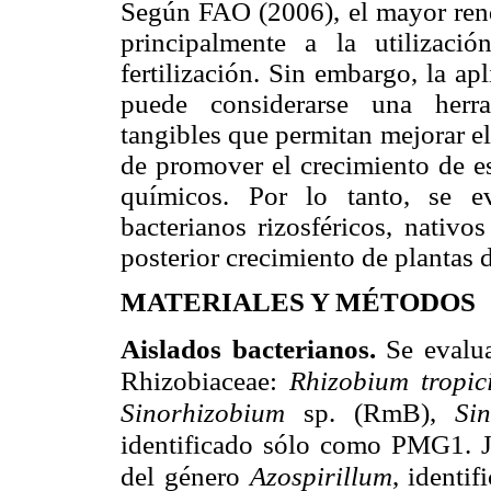
Según FAO (2006), el mayor rend
principalmente a la utilizaci
fertilización. Sin embargo, la apl
puede considerarse una herra
tangibles que permitan mejorar e
de promover el crecimiento de est
químicos. Por lo tanto, se ev
bacterianos rizosféricos, nativo
posterior crecimiento de plantas 
MATERIALES Y MÉTODOS
Aislados bacterianos.
Se evalua
Rhizobiaceae:
Rhizobium tropic
Sinorhizobium
sp. (RmB),
Si
identificado sólo como PMG1. J
del género
Azospirillum
, identi