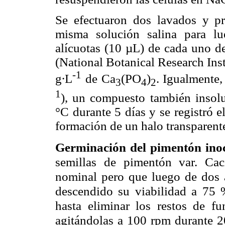
Se efectuaron dos lavados y pr
misma solución salina para lu
alícuotas (10 µL) de cada uno d
(National Botanical Research Inst
-1
g∙L
de Ca
(PO
)
. Igualmente,
3
4
2
1
), un compuesto también insolu
°C durante 5 días y se registró e
formación de un halo transparent
Germinación del pimentón ino
semillas de pimentón var. Ca
nominal pero que luego de dos
descendido su viabilidad a 75
hasta eliminar los restos de 
agitándolas a 100 rpm durante 20