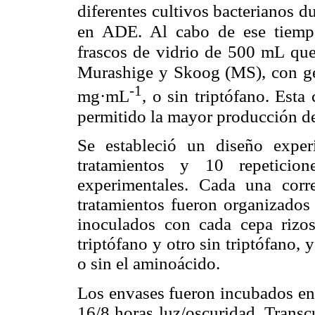
diferentes cultivos bacterianos d
en ADE. Al cabo de ese tiempo,
frascos de vidrio de 500 mL que
Murashige y Skoog (MS), con gel
-1
mg·mL
, o sin triptófano. Est
permitido la mayor producción d
Se estableció un diseño expe
tratamientos y 10 repeticio
experimentales. Cada una corr
tratamientos fueron organizados 
inoculados con cada cepa rizos
triptófano y otro sin triptófano, 
o sin el aminoácido.
Los envases fueron incubados en 
16/8 horas luz/oscuridad. Transc