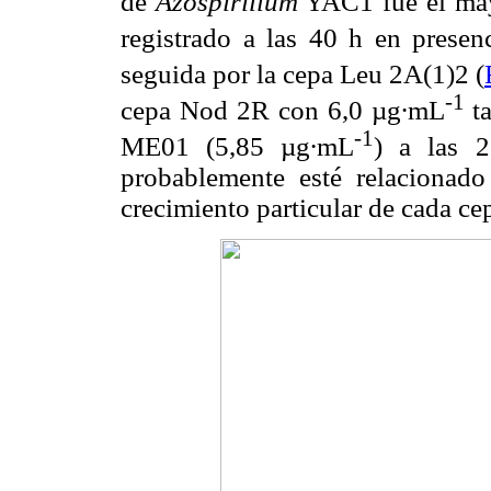
de
Azospirillum
YAC1 fue el may
registrado a las 40 h en prese
seguida por la cepa Leu 2A(1)2 (
-1
cepa Nod 2R con 6,0 µg∙mL
t
-1
ME01 (5,85 µg∙mL
) a las 
probablemente esté relacionado
crecimiento particular de cada ce