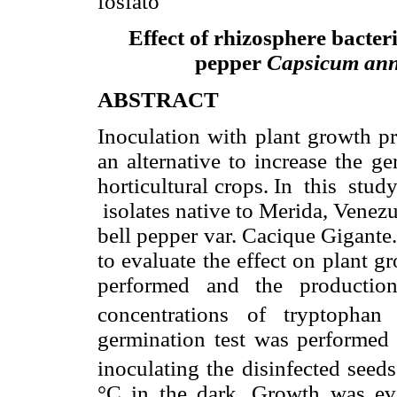
fosfato
Effect of rhizosphere bacter
pepper
Capsicum an
ABSTRACT
Inoculation with plant growth p
an alternative to increase the g
horticultural crops. In this stu
isolates native to Merida, Venez
bell pepper var. Cacique Gigante.
to evaluate the effect on plant g
performed and the productio
concentrations of tryptopha
germination test was performed i
inoculating the disinfected seed
°C in the dark. Growth was e