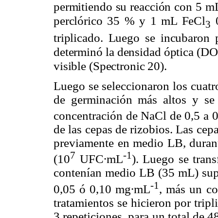
permitiendo su reacción con 5 m
perclórico 35 % y 1 mL FeCl
0
3
triplicado. Luego se incubaron
determinó la densidad óptica (DO
visible (Spectronic 20).
Luego se seleccionaron los cuatr
de germinación más altos y se
concentración de NaCl de 0,5 a 
de las cepas de rizobios. Las cep
previamente en medio LB, durante
7
-1
(10
UFC∙mL
). Luego se tran
contenían medio LB (35 mL) supl
-1
0,05 ó 0,10 mg∙mL
, más un co
tratamientos se hicieron por trip
3 repeticiones, para un total de 