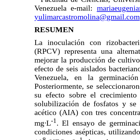
Venezuela e-mail:
mariaeugeni
yulimarcastromolina@gmail.com
RESUMEN
La inoculación con rizobacter
(RPCV) representa una alterna
mejorar la producción de cultivo
efecto de seis aislados bacterian
Venezuela, en la germinación
Posteriormente, se seleccionaron
su efecto sobre el crecimiento
solubilización de fosfatos y se
acético (AIA) con tres concentra
-1
mg∙L
. El ensayo de germinaci
condiciones asépticas, utilizand
8
-1