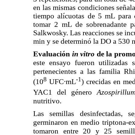
en las mismas condiciones señala
tiempo alícuotas de 5 mL para 
tomar 2 mL de sobrenadante p
Salkwosky. Las reacciones se inc
min y se determinó la DO a 530 
Evaluación
in vitro
de la promo
este ensayo fueron utilizadas 
pertenecientes a las familia 
8
-1
(10
UFC∙mL
) crecidas en me
YAC1 del género
Azospirillu
nutritivo.
Las semillas desinfectadas, s
germinaron en medio triptona-ex
tomaron entre 20 y 25 semill