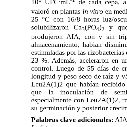
10
UFC∙mL
de cada cepa, a 
valoró en plantas
in vitro
en medi
25 °C con 16/8 horas luz/oscu
solubilizaron
Ca
(PO
)
y
que
3
4
2
produjeron AIA, con y sin tri
almacenamiento, habían dismin
estimuladas por las rizobacterias
23 %. Además, aceleraron en un
control. Luego de 55 días de cr
longitud y peso seco de raíz y 
Leu2A(1)2 que habían recibido 
que la inoculación de semil
especialmente con Leu2A(1)2, rep
su germinación y posterior crecim
Palabras clave adicionales
: AI