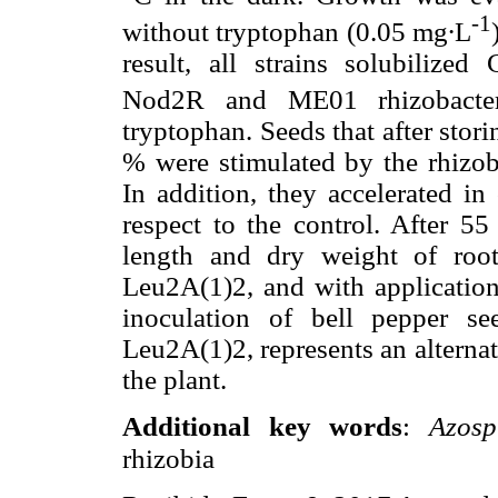
-1
without tryptophan (0.05 mg∙L
result, all strains solubilized 
Nod2R and ME01 rhizobacter
tryptophan. Seeds that after stor
% were stimulated by the rhizob
In addition, they accelerated 
respect to the control. After 55
length and dry weight of roo
Leu2A(1)2, and with application
inoculation of bell pepper see
Leu2A(1)2, represents an alterna
the plant.
Additional key words
:
Azosp
rhizobia