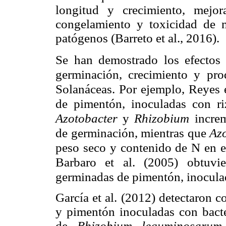
longitud y crecimiento, mejora
congelamiento y toxicidad de m
patógenos (Barreto et al., 2016).
Se han demostrado los efectos e
germinación, crecimiento y pro
Solanáceas. Por ejemplo, Reyes e
de pimentón, inoculadas con riz
Azotobacter
y
Rhizobium
increm
de germinación, mientras que
Az
peso seco y contenido de N en el
Barbaro et al. (2005) obtuvi
germinadas de pimentón, inocul
García et al. (2012) detectaron c
y pimentón inoculadas con bacte
de
Rhizobium leguminosarum