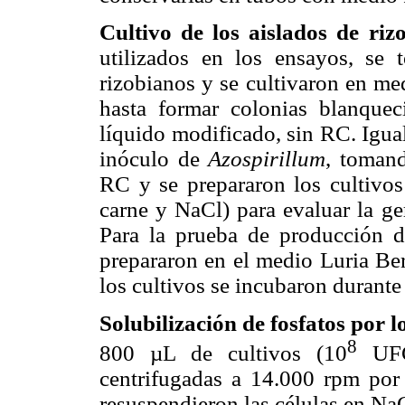
Cultivo de los aislados de rizo
utilizados en los ensayos, se 
rizobianos y se cultivaron en me
hasta formar colonias blanquec
líquido modificado, sin RC. Igual
inóculo de
Azospirillum
, tomand
RC y se prepararon los cultivos 
carne y NaCl) para evaluar la ge
Para la prueba de producción de
prepararon en el medio Luria Ber
los cultivos se incubaron durante
Solubilización de fosfatos por l
8
800 µL de cultivos (10
UFC
centrifugadas a 14.000 rpm por 
resuspendieron las células en NaC