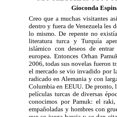
Gioconda Espin
Creo que a muchas visitantes asi
dentro y fuera
de Venezuela les 
lo mismo. De repente no existí
literatura turca y Turquía ap
islámico
con deseos de entrar
europea. Entonces Orhan Pamu
2006, todas sus novelas fueron
t
el mercado se vio invadido
por l
radicado en Alemania
y con larg
Columbia en
EEUU. De pronto, la
películas
turcas de diversas épo
conocimos
por Pamuk: el raki,
empañoladas
y hombres con grue
que se juega baraja y se dan cit