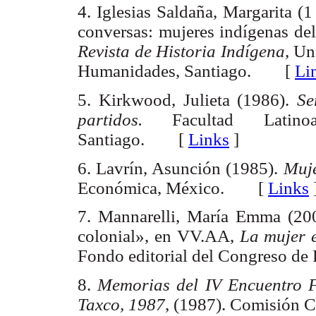
4.
Iglesias Saldaña, Margarita (
conversas: mujeres indígenas del
Revista de Historia Indígena
, Un
Humanidades, Santiago. [
Li
5.
Kirkwood, Julieta (1986).
Se
partidos.
Facultad Latinoa
Santiago. [
Links
]
6.
Lavrín, Asunción (1985).
Muje
Económica, México. [
Links
7.
Mannarelli, María Emma (200
colonial», en VV.AA,
La mujer e
Fondo editorial del Congreso d
8.
Memorias del IV Encuentro F
Taxco, 1987
, (1987). Comisión