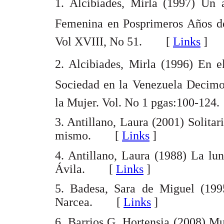
1. Alcibiades, Mirla (1997) Un 
Femenina en Posprimeros Años de
Vol XVIII, No 51. [
Links
]
2. Alcibiades, Mirla (1996) En e
Sociedad en la Venezuela Decimon
la Mujer. Vol. No 1 pgas:100-1
3. Antillano, Laura (2001) Solitar
mismo. [
Links
]
4. Antillano, Laura (1988) La lu
Ávila. [
Links
]
5. Badesa, Sara de Miguel (1995
Narcea. [
Links
]
6. Barrios G, Hortensia (2008) Mu