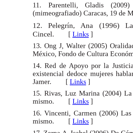
11. Parentelli, Gladis (2009
(mimeografiado) Caracas, 19 d
12. Pelegrín, Ana (1996) La
Cincel.
[
Links
]
13. Ong J, Walter (2005) Oralidad
México, Fondo de Cultura Eco
14. Red de Apoyo por la Justicia
existencial dedoce mujeres habla
Jamer. [
Links
]
15. Rivas, Luz Marina (2004) La 
mismo. [
Links
]
16. Vincenti, Carmen (2006) Las
mismo. [
Links
]
17. Zerpa A, Isabel (2006) De Có