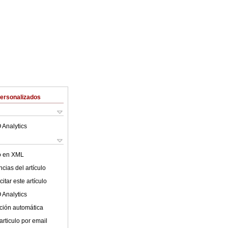
Personalizados
 Analytics
lo en XML
cias del artículo
itar este artículo
 Analytics
ción automática
articulo por email