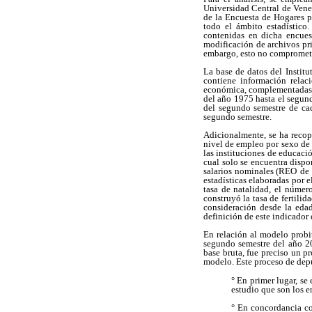
Universidad Central de Venez
de la Encuesta de Hogares p
todo el ámbito estadístico.
contenidas en dicha encuest
modificación de archivos pri
embargo, esto no compromete 
La base de datos del Instit
contiene información relac
económica, complementadas a 
del año 1975 hasta el segund
del segundo semestre de cad
segundo semestre.
Adicionalmente, se ha recop
nivel de empleo por sexo de 
las instituciones de educació
cual solo se encuentra dispo
salarios nominales (REO
de 
estadísticas elaboradas por e
tasa de natalidad, el númer
construyó la tasa de fertili
consideración desde la edad
definición de este indicador 
En relación al modelo probit
segundo semestre del año 20
base bruta, fue preciso un p
modelo. Este proceso de depu
° En primer lugar, se
estudio que son los 
° En concordancia co