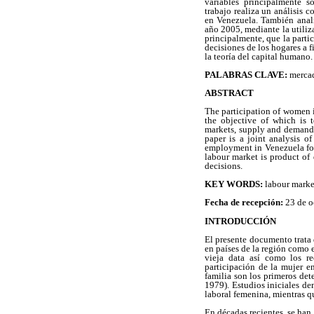
variables principalmente s
trabajo realiza un análisis 
en Venezuela. También anal
año 2005, mediante la utili
principalmente, que la parti
decisiones de los hogares a 
la teoría del capital humano.
PALABRAS CLAVE:
mercad
ABSTRACT
The participation of women in
the objective of which is 
markets, supply and demand a
paper is a joint analysis o
employment in Venezuela for 
labour market is product of
decisions.
KEY WORDS:
labour market
Fecha de recepción:
23 de 
INTRODUCCIÓN
El presente documento trata 
en países de la región como 
vieja data así como los re
participación de la mujer e
familia son los primeros de
1979). Estudios iniciales dem
laboral femenina, mientras q
En décadas recientes, se han