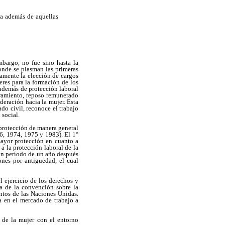
da además de aquellas
bargo, no fue sino hasta la
onde se plasman las primeras
tamente la elección de cargos
eres para la formación de los
 además de protección laboral
mbramiento, reposo remunerado
deración hacia la mujer. Esta
do civil, reconoce el trabajo
 social.
 protección de manera general
6, 1974, 1975 y 1983). El 1°
mayor protección en cuanto a
 a la protección laboral de la
 un período de un año después
ones por antigüedad, el cual
l ejercicio de los derechos y
ia de la convención sobre la
ntos de las Naciones Unidas.
a en el mercado de trabajo a
o de la mujer con el entorno