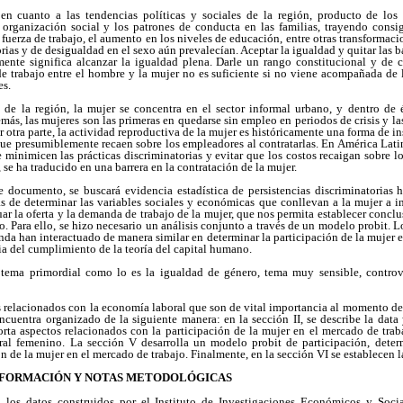
n cuanto a las tendencias políticas y sociales de la región, producto de los
 organización social y los patrones de conducta en las familias, trayendo cons
fuerza de trabajo, el aumento en los niveles de educación, entre otras transformacio
torias y de desigualdad en el sexo aún prevalecían. Aceptar la igualdad y quitar las ba
mente significa alcanzar la igualdad plena. Darle un rango constitucional y de 
e trabajo entre el hombre y la mujer no es suficiente si no viene acompañada de l
es.
 de la región, la mujer se concentra en el sector informal urbano, y dentro de 
más, las mujeres son las primeras en quedarse sin empleo en periodos de crisis y las
r otra parte, la actividad reproductiva de la mujer es históricamente una forma de i
ue presumiblemente recaen sobre los empleadores al contratarlas. En América Latin
 minimicen las prácticas discriminatorias y evitar que los costos recaigan sobre 
, se ha traducido en una barrera en la contratación de la mujer.
te documento, se buscará evidencia estadística de persistencias discriminatorias 
 de determinar las variables sociales y económicas que conllevan a la mujer a in
ar la oferta y la demanda de trabajo de la mujer, que nos permita establecer conclu
. Para ello, se hizo necesario un análisis conjunto a través de un modelo probit. 
nda han interactuado de manera similar en determinar la participación de la mujer 
ia del cumplimiento de la teoría del capital humano.
n tema primordial como lo es la igualdad de género, tema muy sensible, contro
 relacionados con la economía laboral que son de vital importancia al momento de d
encuentra organizado de la siguiente manera: en la sección II, se describe la data
porta aspectos relacionados con la participación de la mujer en el mercado de trab
ral femenino. La sección V desarrolla un modelo probit de participación, dete
ón de la mujer en el mercado de trabajo. Finalmente, en la sección VI se establecen 
 INFORMACIÓN Y NOTAS METODOLÓGICAS
n los datos construidos por el Instituto de Investigaciones Económicos y Socia