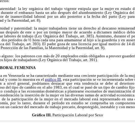
pectos:
aternidad: la ley orgánica del trabajo vigente estipula que la mujer en estado 
 durante el embarazo hasta un año después del alumbramiento (Ley Orgánica del T
e de inamovilidad laboral por un año posterior a la fecha del parto (Ley para
d y la Paternidad, art. 8).
rnidad y paternidad: la mujer trabajadora tiene un derecho al descanso remunera
nas después de este o por un tiempo mayor de acuerdo a dictamen médico debid
zar labores de trabajo (Ley Orgánica del Trabajo, art. 385). Asimismo, durante el pe
 dos períodos de ½ hora cada una para amamantar al hijo a la guardería y en ausen
ca del Trabajo, art. 393). El padre goza de una licencia por igual motivo de 14 d
 Protección de las Familias, la Maternidad y la Paternidad, art. 9).
to alguno: los patronos con más de 20 empleados están obligados a proveer guarderí
os hijos de trabajadores (Ley Orgánica del Trabajo, art. 391).
LABORAL FEMENINA
a en Venezuela se ha caracterizado mediante una creciente participación de la muje
tal y como lo muestra en el
gráfico III
, esta participación se ve incrementada sobre 
ón a nivel general, podríamos destacar que esta tendencia se debe al deterior
pso del tipo de cambio en el año 1983, en el cual se pasó de un tipo de cambio fijo
to condujo a las economías domésticas a plantearse escenarios de maximización de
nsideración la inserción de la mujer en las diversas ramas de actividad económic
o de la participación de la mujer en el mercado laboral está representado en una 
nomía, por lo tanto, durante el período en estudio se comprueba un componente 
con un carácter del mercado de trabajo precario, desprotegido, inestable y con meno
Gráfico III.
Participación Laboral por Sexo