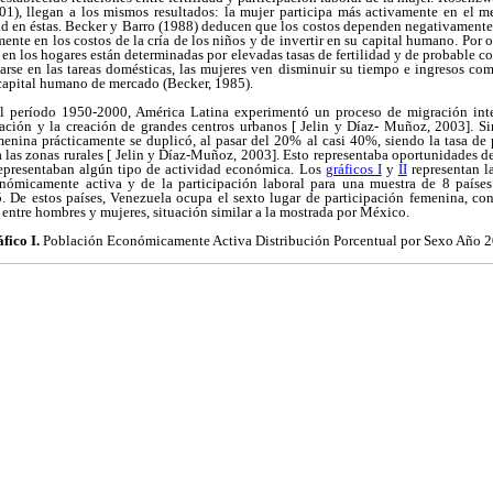
1), llegan a los mismos resultados: la mujer participa más activamente en el 
dad en éstas. Becker y Barro (1988) deducen que los costos dependen negativamente 
ente en los costos de la cría de los niños y de invertir en su capital humano. Por ot
s en los hogares están determinadas por elevadas tasas de fertilidad y de probable 
tarse en las tareas domésticas, las mujeres ven disminuir su tiempo e ingresos com
 capital humano de mercado (Becker, 1985).
el período 1950-2000, América Latina experimentó un proceso de migración inter
ación y la creación de grandes centros urbanos [ Jelin y Díaz- Muñoz, 2003]. 
menina prácticamente se duplicó, al pasar del 20% al casi 40%, siendo la tasa de 
 las zonas rurales [ Jelin y Díaz-Muñoz, 2003]. Esto representaba oportunidades d
representaban algún tipo de actividad económica. Los
gráficos I
y
II
representan la
nómicamente activa y de la participación laboral para una muestra de 8 países
. De estos países, Venezuela ocupa el sexto lugar de participación
femenina, con
 entre hombres y mujeres, situación similar a la mostrada por México.
fico I.
Población Económicamente Activa Distribución Porcentual por Sexo Año 