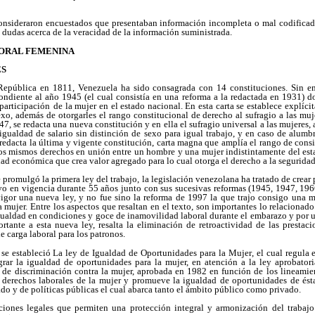
consideraron encuestados que presentaban información incompleta o mal codifica
 dudas acerca de la veracidad de la información suministrada.
ABORAL FEMENINA
ES
República en 1811, Venezuela ha sido consagrada con 14 constituciones. Sin em
ondiente al año 1945 (el cual consistía en una reforma a la redactada en 1931) d
 participación
de la mujer en el estado nacional. En esta carta se establece explíci
exo, además de otorgarles el rango constitucional de derecho al sufragio a las muj
7, se redacta una nueva constitución y en ella el sufragio universal a las mujeres,
e igualdad de salario sin distinción de sexo para igual trabajo, y en caso de alu
redacta la última y vigente constitución, carta magna que amplía el rango de consi
os mismos derechos en unión entre un hombre y una mujer indistintamente del esta
ad económica que crea valor agregado para lo cual otorga el derecho a la seguridad
promulgó la primera ley del trabajo, la legislación venezolana ha tratado de crear
uvo en vigencia durante 55 años junto con sus sucesivas reformas (1945, 1947, 196
gor una nueva ley, y no fue sino la reforma de 1997 la que trajo consigo una 
 mujer. Entre los aspectos que resaltan en el texto, son importantes lo relacionado
igualdad en condiciones y goce de inamovilidad laboral durante el embarazo y por
tante a esta nueva ley, resalta la eliminación de retroactividad de las prestaci
e carga laboral para los patronos.
se estableció La ley de Igualdad de Oportunidades para la Mujer, el cual regula e
ograr la igualdad de oportunidades para la mujer, en atención a la ley aprobator
 de discriminación contra la mujer, aprobada en 1982 en función de los lineamie
 derechos laborales de la mujer y promueve la igualdad de oportunidades de ést
ado y de políticas públicas el cual abarca tanto el ámbito público como privado.
ciones legales que permiten una protección integral y armonización del trabaj