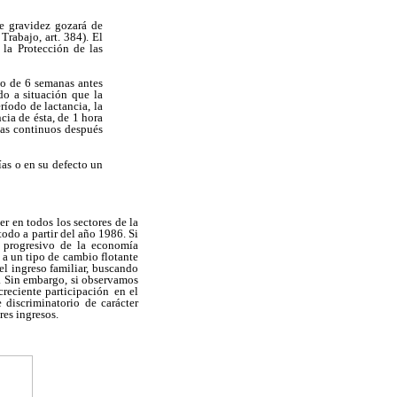
de gravidez gozará de
rabajo, art. 384). El
 la Protección de las
do de 6 semanas antes
o a situación que la
ríodo de lactancia, la
cia de ésta, de 1 hora
ías continuos después
as o en su defecto un
r en todos los sectores de la
todo a partir del año 1986. Si
o progresivo de la economía
 a un tipo de cambio flotante
l ingreso familiar, buscando
a. Sin embargo, si observamos
creciente participación
en el
discriminatorio de carácter
res ingresos.