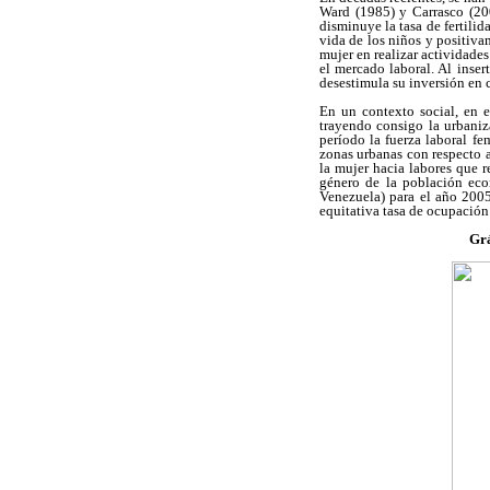
Ward (1985) y Carrasco (200
disminuye la tasa de fertili
vida de los niños y positivam
mujer en realizar actividade
el mercado laboral. Al inser
desestimula su inversión en
En un contexto social, en 
trayendo consigo la urbaniz
período la fuerza laboral fe
zonas urbanas con respecto a
la mujer hacia labores que 
género de la población eco
Venezuela) para el año 2005
equitativa tasa de ocupación
Grá