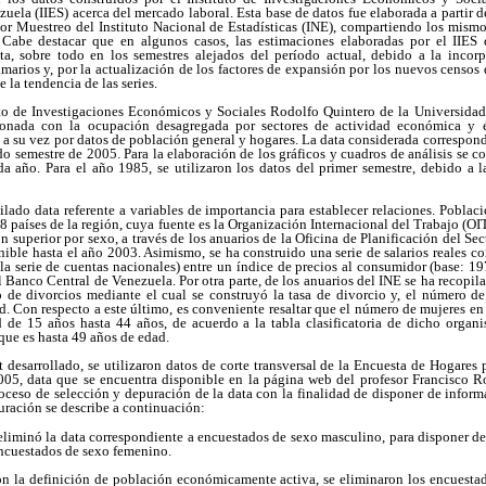
uela (IIES) acerca del mercado laboral. Esta base de datos fue elaborada a partir de
or Muestreo del Instituto Nacional de Estadísticas (INE), compartiendo los mismo
 Cabe destacar que en algunos casos, las estimaciones elaboradas por el IIES 
a, sobre todo en los semestres alejados del período actual, debido a la incor
marios y, por la actualización de los factores de expansión por los nuevos censos
la tendencia de las series.
uto de Investigaciones Económicos y Sociales Rodolfo Quintero de la Universidad
ionada con la ocupación desagregada por sectores de actividad económica y 
su vez por datos de población general y hogares. La data considerada corresponde
o semestre de 2005. Para la elaboración de los gráficos y cuadros de análisis se 
a año. Para el año 1985, se utilizaron los datos del primer semestre, debido a la
ilado data referente a variables de importancia para establecer relaciones. Pobla
8 países de la región, cuya fuente es la Organización Internacional del Trabajo (OI
n superior por sexo, a través de los anuarios de la Oficina de Planificación del Se
nible hasta el año 2003. Asimismo, se ha construido una serie de salarios reales co
la serie de cuentas nacionales) entre un índice de precios al consumidor (base: 1
l Banco Central de Venezuela. Por otra parte, de los anuarios del INE se ha recopil
o de divorcios mediante el cual se construyó la tasa de divorcio y, el número de
dad. Con respecto a este último, es conveniente resaltar que el número de mujeres e
 de 15 años hasta 44 años, de acuerdo a la tabla clasificatoria de dicho orga
que es hasta 49 años de edad.
 desarrollado, se utilizaron datos de corte transversal de la Encuesta de Hogares
05, data que se encuentra disponible en la página web del profesor Francisco Ro
roceso de selección y depuración de la data con la finalidad de disponer de informa
ración se describe a continuación:
 eliminó la data correspondiente a encuestados de sexo masculino, para disponer de
encuestados de sexo femenino.
n la definición de población económicamente activa, se eliminaron los encuest