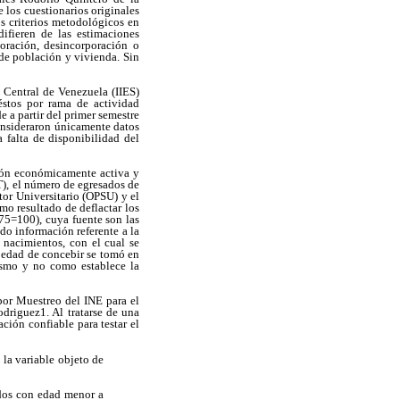
 los cuestionarios originales
s criterios metodológicos en
difieren de las estimaciones
poración, desincorporación o
 de población y vivienda. Sin
 Central de Venezuela (IIES)
éstos por rama de actividad
 a partir del primer semestre
consideraron únicamente datos
 falta de disponibilidad del
ción económicamente activa y
T), el número de egresados de
ctor Universitario (OPSU) y el
mo resultado de deflactar los
975=100), cuya fuente son las
ado información referente a la
 nacimientos, con el cual se
n edad de concebir se tomó en
nismo y no como establece la
 por Muestreo del INE para el
driguez1. Al tratarse de una
ción confiable para testar el
 la variable objeto de
ados con edad menor a