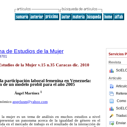
a de Estudios de la Mujer
Servicios 
3701
Revista
studios de la Mujer v.15 n.35 Caracas dic. 2010
SciELO
Articulo
la participación laboral femenina en Venezuela:
n de un modelo probit para el año 2005
Articu
1
Ángel Martínez
Referen
Como c
conómico
angelusm@yahoo.com
SciELO
Traduc
e la mujer es un tema de análisis en muchos estudios a nivel
presentar un panorama acerca de la igualdad de género en el
Enviar 
da en el mercado de trabajo es el resultado de la interacción de