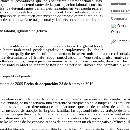
ociales y económicas que se encuentran interconectadas. Este
Indicadore
conjunto de los determinantes de la participación laboral femenina
iza los determinantes del empleo femenino en Venezuela para el
Links rela
zación de un modelo econométrico probit. Los resultados muestran
cipación de la mujer en este mercado de trabajo es producto de las
Compartir
fin de maximizar la renta personal y de decisiones compatibles con
Otros
o laboral, igualdad de género.
Otros
Permali
 the workforce is the subject of many studies at the global level,
to better understand gender equality in employment. In labour
re principally the results of the interactions between both interconnected social
f the determinants of female labour participation in Venezuela. It also analyzes
the year 2005, using a probit econometric model. Results mainly, show that the p
 decisions in order to maximize households personal income and compatible with
, equality of gender.
octubre de 2009
Fecha de aceptación:
28 de febrero de 2010
de determinar los factores de la participación laboral femenina en Venezuela. Duran
en el mundo, se ha observado una creciente participación de la mujer en las activid
cientes evidencian determinantes y relaciones que se desprenden de análisis
n el mercado de trabajo. El ingreso familiar, las oportunidades de trabajo de la 
terminantes que llevan a la mujer a participar de manera activa en una actividad 
uestran una relación positiva entre salarios reales en las mujeres, nivel de educac
ue los salarios de los esposos cabeza de hogar tienen un efecto negativo (Mincer, 1
 establecido relaciones entre fertilidad y participación laboral de la mujer. Rosenz