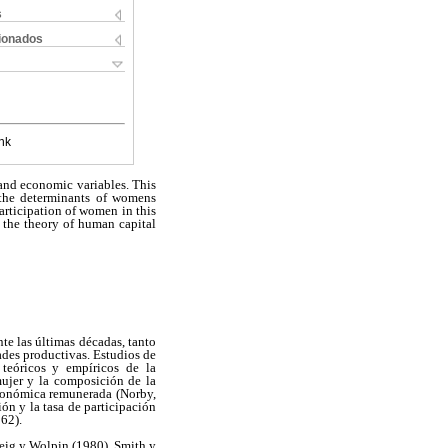
s
cionados
nk
 and economic variables. This
 the determinants of womens
articipation of women in this
 the theory of human capital
te las últimas décadas, tanto
ades productivas. Estudios de
 teóricos y empíricos de la
mujer y la composición de la
económica remunerada (Norby,
ión y la tasa de participación
962).
weig y Wolpin (1980), Smith y