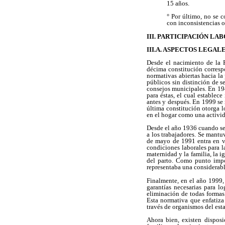
15 años.
° Por último, no se 
con inconsistencias o
III. PARTICIPACIÓN L
III.A. ASPECTOS LEGAL
Desde el nacimiento de la 
décima constitución corresp
normativas abiertas hacia la
públicos sin distinción de s
consejos municipales. En 194
para éstas, el cual establec
antes y después. En 1999 se 
última constitución otorga l
en el hogar como una activid
Desde el año 1936 cuando se 
a los trabajadores. Se mant
de mayo de 1991 entra en vi
condiciones laborales para la
maternidad y la familia, la 
del parto. Como punto impor
representaba una considerabl
Finalmente, en el año 1999, 
garantías necesarias para l
eliminación de todas formas
Esta normativa que enfatiza
través de organismos del est
Ahora bien, existen disposi