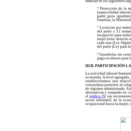
familiar en los siguientes as
° Protección de la m
inamovilidad laboral
padre goza igualment
Familias, la Maternida
° Licencias por mate
del parto y 12 sema
incapacite para reali
mujer tiene derecho a
cada una (Ley Orgáni
del parto (Ley para la
° Guarderías sin cos
pago en dinero para l
III.B. PARTICIPACIÓN 
La actividad laboral femenin
economía. A nivel agregado, 
estableciéramos una relaci
venezolana posterior al cola
de régimen administrada. Es
alternativas y tomando en co
el
gráfico IV
, ese increment
sector informal2 de la eco
ocupacional hacia la mujer, 