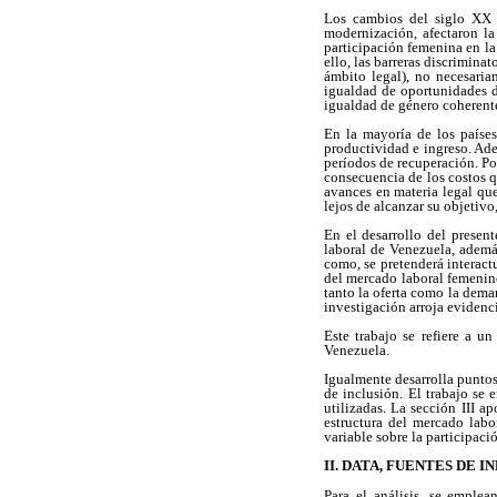
Los cambios del siglo XX e
modernización, afectaron la
participación femenina en la 
ello, las barreras discrimina
ámbito legal), no necesaria
igualdad de oportunidades d
igualdad de género coherent
En la mayoría de los países
productividad e ingreso. Ade
períodos de recuperación. Po
consecuencia de los costos q
avances en materia legal que
lejos de alcanzar su objetivo
En el desarrollo del presen
laboral de Venezuela, además
como, se pretenderá interactu
del mercado laboral femenino
tanto la oferta como la dema
investigación arroja evidenc
Este trabajo se refiere a u
Venezuela.
Igualmente desarrolla puntos
de inclusión. El trabajo se 
utilizadas. La sección III a
estructura del mercado labo
variable sobre la participaci
II. DATA, FUENTES DE
Para el análisis, se emplea