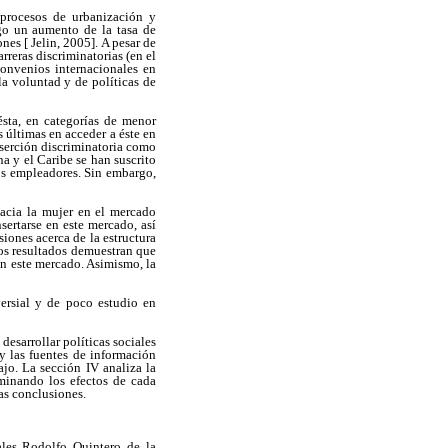
 procesos de urbanización y
igo un aumento de la tasa de
nes [ Jelin, 2005]. A pesar de
rreras discriminatorias (en el
convenios internacionales en
a voluntad y de políticas de
ésta, en categorías de menor
 últimas en acceder a éste en
nserción discriminatoria como
a y el Caribe se han suscrito
los empleadores. Sin embargo,
hacia la mujer en el mercado
sertarse en este mercado, así
siones acerca de la estructura
Los resultados demuestran que
en este mercado. Asimismo, la
versial y de poco estudio en
esarrollar políticas sociales
 y las fuentes de información
ajo. La sección IV analiza la
rminando los efectos de cada
las conclusiones.
les Rodolfo Quintero de la