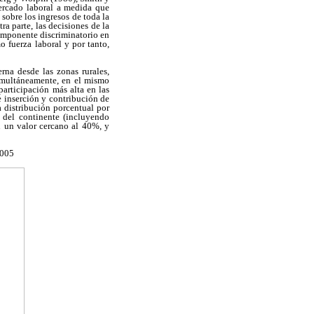
mercado laboral a medida que
sobre los ingresos de toda la
ra parte, las decisiones de la
componente discriminatorio en
o fuerza laboral y por tanto,
na desde las zonas rurales,
Simultáneamente, en el mismo
participación más alta en las
e inserción y contribución de
 distribución porcentual por
 del continente (incluyendo
 un valor cercano al 40%, y
2005