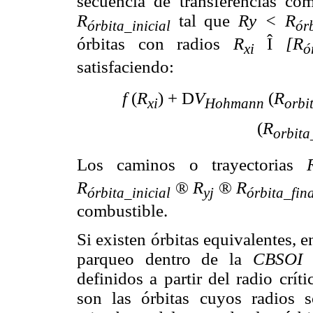
secuencia de transferencias co
R
tal que
R
y
< R
órbita_inicial
ór
órbitas con radios
R
Î
[R
xi
ó
satisfaciendo:
f
(
R
) +
D
V
(
R
xi
Hohmann
orbi
(
R
orbita
Los caminos o trayectorias
R
®
R
®
R
órbita_inicial
yj
órbita_fin
combustible.
Si existen órbitas equivalentes, e
parqueo dentro de la
CBSOI
p
definidos a partir del radio crí
son las órbitas cuyos radios 