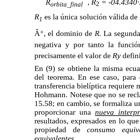
R
, R
= -04.4340
2
orbita_final
R
es la única solución válida de 
1
+
Â
, el dominio de
R.
La segunda 
negativa y por tanto la funci
precisamente el valor de
R
y
defin
En (9) se obtiene la misma ecua
del teorema. En ese caso, para
transferencia bielíptica requiere
Hohmann. Notese que no se recla
15.58; en cambio, se formaliza 
proporcionar una
nueva interpr
resultados, expresados en lo que
propiedad de
consumo equiv
equivalentes
.