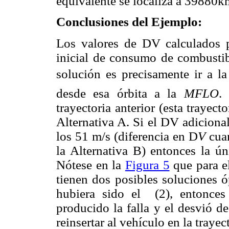
equivalente se localiza a 39880km
Conclusiones del Ejemplo:
Los valores de
D
V calculados p
inicial de consumo de combustib
solución es precisamente ir a la 
desde esa órbita a la
MFLO
.
trayectoria anterior (esta trayect
Alternativa A. Si el
D
V adicional
los 51 m/s (diferencia en
D
V
cuan
la Alternativa B) entonces la ún
Nótese en la
Figura 5
que para e
tienen dos posibles soluciones ó
hubiera sido el (2), entonces
producido la falla y el desvió de
reinsertar al vehículo en la trayec