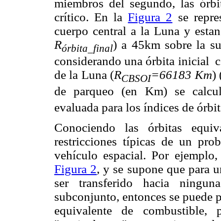
miembros del segundo, las órbi
crítico. En la
Figura 2
se repre
cuerpo central a la Luna y estan
R
) a 45km sobre la su
órbita_final
considerando una órbita inicial co
de la Luna (
R
=66183 Km
)
CBSOI
de parqueo (en Km) se calcul
evaluada para los índices de órbi
Conociendo las órbitas equiv
restricciones típicas de un pro
vehículo espacial. Por ejemplo,
Figura 2
, y se supone que para u
ser transferido hacia ningun
subconjunto, entonces se puede p
equivalente de combustible, 