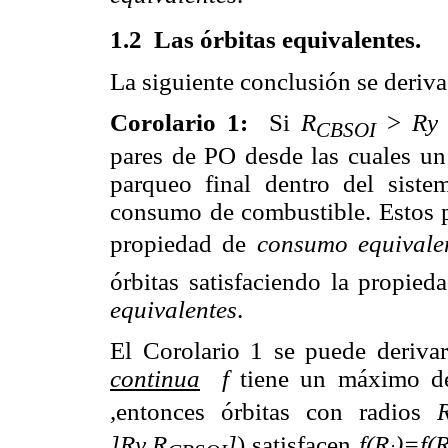
1.2 Las órbitas equivalentes.
La siguiente conclusión se deriva
Corolario 1:
Si
R
>
R
y
CBSOI
pares de PO desde las cuales un
parqueo final dentro del sist
consumo de combustible. Estos pa
propiedad de
consumo equivale
órbitas satisfaciendo la propi
equivalentes
.
El Corolario 1 se puede deriva
continua
f
tiene un máximo de
,entonces órbitas con radios
]R
y
,R
]
) satisfacen
f(R
)=f(