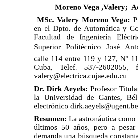
Moreno Vega ,Valery
;
A
MSc. Valery Moreno Vega:
Pr
en el Dpto. de Automática y C
Facultad de Ingeniería Eléctri
Superior Politécnico José Ant
calle 114 entre 119 y 127, Nº 1
Cuba, Telef. 537-2602055, f
valery@electrica.cujae.edu.cu
Dr. Dirk Aeyels:
Profesor Titula
la Universidad de Gantes, Bélg
electrónico dirk.aeyels@ugent.be
Resumen:
La astronáutica como 
últimos 50 años, pero a pesar
demanda una búsqueda constante