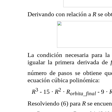
Derivando con relación a
R
se obt
La condición necesaria para la
igualar la primera derivada de
número de pasos se obtiene qu
ecuación cúbica polinómica:
3
2
R
- 15 ·
R
·
R
- 9 ·
orbita_final
Resolviendo (6) para
R
se encuent