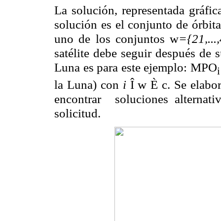
La solución, representada gráfi
solución es el conjunto de órbit
uno de los conjuntos
w
={21,...
satélite debe seguir después de s
Luna es para este ejemplo: MPO
i
la Luna) con
i
Î
w
È
c
. Se elabo
encontrar soluciones alternati
solicitud.