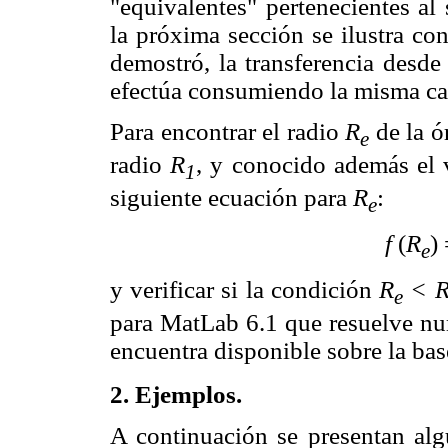
"equivalentes" pertenecientes al
la próxima sección se ilustra c
demostró, la transferencia desde 
efectúa consumiendo la misma ca
Para encontrar el radio
R
de la ó
e
radio
R
, y conocido además el
1
siguiente ecuación para
R
:
e
f
(
R
)
e
y verificar si la condición
R
< 
e
para MatLab 6.1 que resuelve nu
encuentra disponible sobre la bas
2. Ejemplos.
A continuación se presentan alg