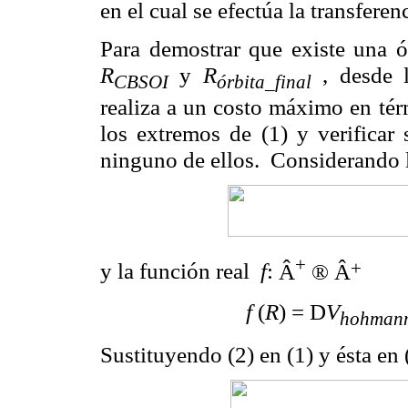
en el cual se efectúa la transferenc
Para demostrar que existe una ór
R
y
R
, desde l
CBSOI
órbita_final
realiza a un costo máximo en tér
los extremos de (1) y verifica
ninguno de ellos. Considerando l
+
+
y la función real
f
:
Â
® Â
f
(
R
) =
D
V
hohman
Sustituyendo (2) en (1) y ésta en 