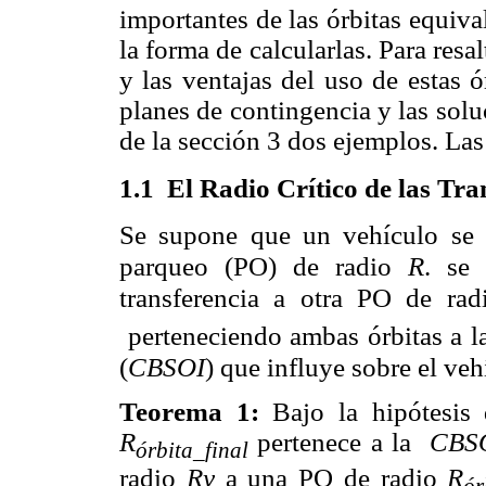
importantes de las órbitas equiv
la forma de calcularlas. Para resal
y las ventajas del uso de estas ó
planes de contingencia y las solu
de la sección 3 dos ejemplos. Las 
1.1 El Radio Crítico de las Tra
Se supone que un vehículo se 
parqueo (PO) de radio
R
. se
transferencia a otra PO de ra
perteneciendo ambas órbitas a l
(
CBSOI
) que influye sobre el veh
Teorema 1:
Bajo la hipótesis
R
pertenece a la
CBS
órbita_final
radio
R
y
a una PO de radio
R
ór