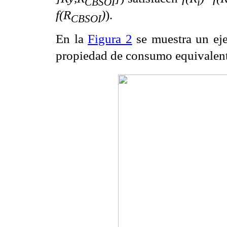
CBSOI
i
f(R
)
).
CBSOI
En la
Figura 2
se muestra un ej
propiedad de consumo equivalent