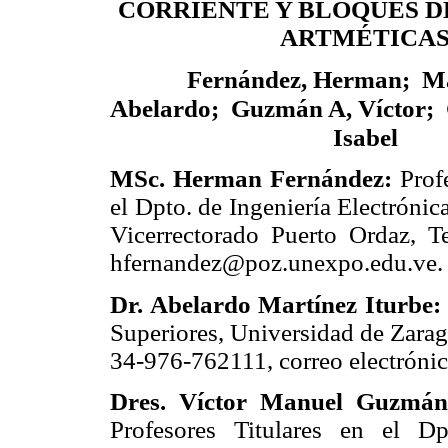
CORRIENTE Y BLOQUES D
ARTMÉTICA
Fernández, Herman
;
Mar
Abelardo
;
Guzmán A, Víctor
;
G
Isabel
MSc. Herman Fernández:
Prof
el Dpto. de Ingeniería Electrón
Vicerrectorado Puerto Ordaz, T
hfernandez@poz.unexpo.edu.ve
.
Dr. Abelardo Martínez Iturbe:
Superiores, Universidad de Zarag
34-976-762111, correo electróni
Dres. Víctor Manuel Guzmán
Profesores Titulares en el D