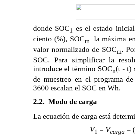
donde SOC
es el estado inicia
1
ciento (%), SOC
la máxima en
m
valor normalizado de SOC
. Po
m
SOC. Para simplificar la reso
introduce el término SOC
(t -
t
)
n
de muestreo en el programa de 
3600 escalan el SOC en Wh.
2.2.
Modo de carga
La ecuación de carga está determ
V
=
V
= (
1
carga