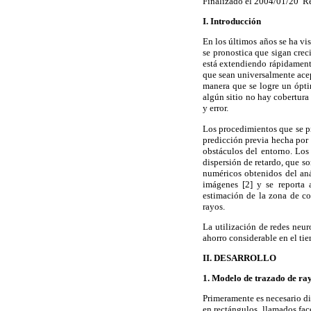
Finalizado el 2004/01/20 R
I.
Introducción
En los últimos años se ha vi
se pronostica que sigan crec
está extendiendo rápidamente
que sean universalmente acept
manera que se logre un ópti
algún sitio no hay cobertura
y error.
Los procedimientos que se pr
predicción previa hecha por t
obstáculos del entorno. Los
dispersión de retardo, que s
numéricos obtenidos del aná
imágenes [2] y se reporta 
estimación de la zona de co
rayos.
La utilización de redes neur
ahorro considerable en el tie
II. DESARROLLO
1.
Modelo de trazado de ra
Primeramente es necesario dis
en rectángulos, llamados fac