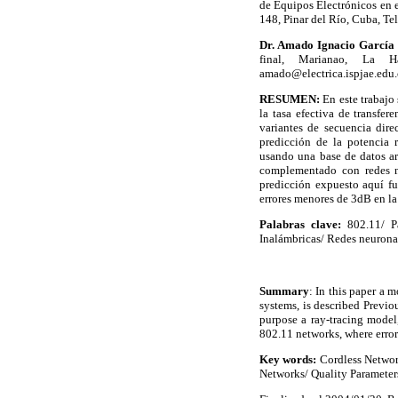
de Equipos Electrónicos en e
148, Pinar del Río, Cuba, Te
Dr. Amado Ignacio García
final, Marianao, La Ha
amado@electrica.ispjae.edu.
RESUMEN:
En este trabajo
la tasa efectiva de transfe
variantes de secuencia direc
predicción de la potencia r
usando una base de datos ar
complementado con redes ne
predicción expuesto aquí fu
errores menores de 3dB en la
Palabras clave:
802.11/ P
Inalámbricas/ Redes neuronale
Summary
:
In this paper a 
systems, is described Previo
purpose a ray-tracing model
802.11 networks, where error
Key words:
Cordless Network
Networks/ Quality Parameter