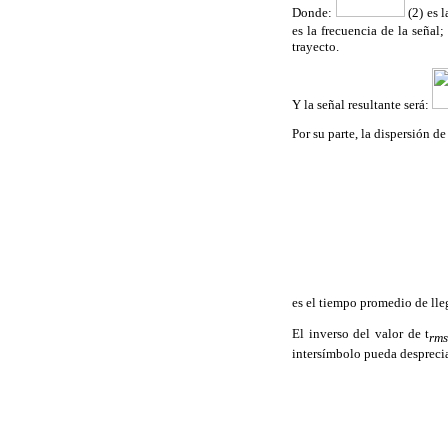
Donde:
(
2) es 
es la frecuencia de la señal
trayecto.
Y la señal resultante será:
Por su parte, la dispersión d
es el tiempo promedio de lle
El inverso del valor de
t
rm
intersímbolo pueda desprecia