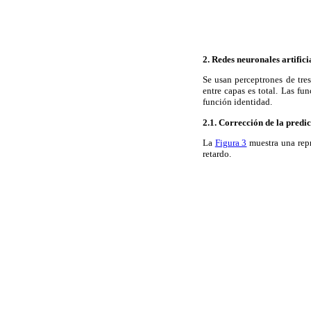
2
.
Redes neuronales artifici
Se usan perceptrones de tre
entre capas es total. Las fu
función identidad.
2
.1.
Corrección de la predi
La
Figura 3
muestra una repr
retardo.