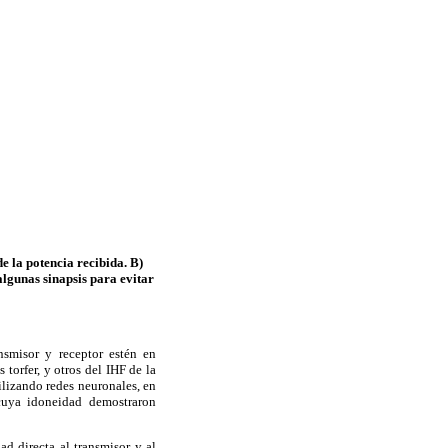
e la potencia recibida. B)
algunas sinapsis para evitar
nsmisor y receptor estén en
torfer, y otros del IHF de la
ilizando redes neuronales, en
cuya idoneidad demostraron
ad directa al transmisor y al