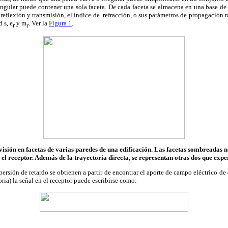
ngular puede contener una sola faceta. De cada faceta se almacena en una base de
 reflexión y transmisión, el índice de refracción, o sus parámetros de propagación 
ad
s
,
e
y
m
. Ver la
Figura 1
.
r
r
visión en facetas de varias paredes de una edificación. Las facetas sombreadas no
 el receptor. Además de la trayectoria directa, se representan otras dos que exp
persión de retardo se obtienen a partir de encontrar el aporte de campo eléctrico de
oria) la señal en el receptor puede escribirse como: