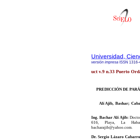
Universidad, Cien
versión impresa
ISSN
1316-
uct v.9 n.33 Puerto Or
PREDICCIÓN DE PAR
Alí Ajib, Bashar
;
Cabar
Ing. Bachar Alí Ajib:
Doctor
616, Playa, La Habana
bacharajib@yahoo.com.
Dr. Sergio Lázaro Cabarr