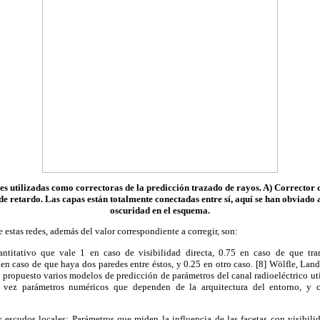
s utilizadas como correctoras de la predicción trazado de rayos. A) Corrector d
de retardo. Las capas están totalmente conectadas entre sí, aquí se han obviado 
oscuridad en el esquema.
estas redes, además del valor correspondiente a corregir, son:
uantitativo que vale 1 en caso de visibilidad directa, 0.75 en caso de que tra
en caso de que haya dos paredes entre éstos, y 0.25 en otro caso. [8] Wölfle, Lands 
 propuesto varios modelos de predicción de parámetros del canal radioeléctrico ut
su vez parámetros numéricos que dependen de la arquitectura del entorno, y 
y escudos locales: Parámetros que miden la influencia de las facetas con visibilid