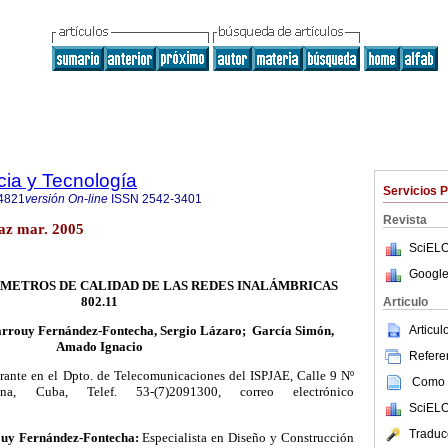
cia y Tecnología
Servicios 
4821
versión On-line
ISSN
2542-3401
Revista
daz mar. 2005
SciELO
Google
ÁMETROS DE CALIDAD DE LAS REDES INALÁMBRICAS
802.11
Articulo
Articu
rouy Fernández-Fontecha
,
Sergio Lázaro
;
García Simón,
Amado Ignacio
Referen
ante en el Dpto. de Telecomunicaciones del ISPJAE, Calle 9 Nº
Como c
, Cuba, Telef. 53-(7)2091300, correo electrónico
SciELO
Traduc
ouy Fernández-Fontecha:
Especialista en Diseño y Construcción