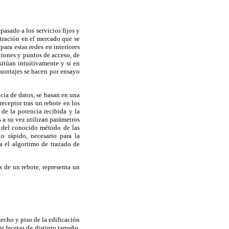
asado a los servicios fijos y
etración en el mercado que se
ara estas redes en interiores
aciones y puntos de acceso, de
itúan intuitivamente y si en
 montajes se hacen por ensayo
cia de datos, se basan en una
receptor tras un rebote en los
de la potencia recibida y la
 a su vez utilizan parámetros
e del conocido método de las
o rápido, necesario para la
a el algoritmo de trazado de
s de un rebote, representa un
techo y piso de la edificación
e facetas de distinto tamaño,