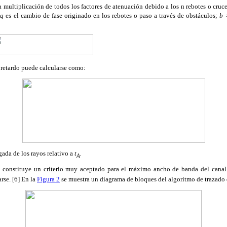
la multiplicación de todos los factores de atenuación debido a los n rebotes o cruc
;
q
es el cambio de fase originado en los rebotes o paso a través de obstáculos;
b
e retardo puede calcularse como:
gada de los rayos relativo a
t
.
A
constituye un criterio muy aceptado para el máximo ancho de banda del canal p
s
rse. [6] En la
Figura 2
se muestra un diagrama de bloques del algoritmo de trazado 