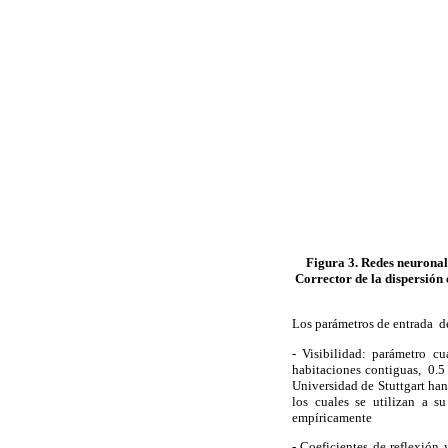
Figura 3. Redes neuronale
Corrector de la dispersión 
Los parámetros de entrada de 
- Visibilidad: parámetro c
habitaciones contiguas, 0.5 
Universidad de Stuttgart han
los cuales se utilizan a 
empíricamente
- Coeficientes de reflexión 