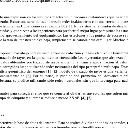
ecibido el 2004/02/12 Aceptado el 2004/09/21.
sto una explosión en los servicios de telecomunicaciones inalámbricas que ha sobrep
iendo. Existe una serie de estándares de redes inalámbricas con una creciente pen
 también en Cuba, como es el caso de 802.11. No existen herramientas de diseño p
adas y que sirvan a los ingenieros para predecir el mejor lugar para situar las est
mo aprovechamiento del equipamiento. Las estaciones y los puntos de acceso se s
 o la tasa de transferencia es baja, simplemente se cambia para otro lugar. Muchos
oponen más abajo para estimar la zona de cobertura y la tasa efectiva de transferen
razado de rayos, en la que se tuvo en cuenta sólo las trayectorias que alcanzan al 
 datos obtenidos por trazado de rayos arrojan una primera aproximación al valor 
on corregidos luego utilizando redes neuronales del tipo perceptrón multicapa. Éstas
lisis geométrico del entorno [1]. El modelo de trazado de rayos es una variant
ampliamente en [3]. Por su parte, la profundidad promedio del desvanecimient
bertura, se predice utilizando sólo redes neuronales, sin que intervenga para nad
onales para corregir el error que se comete al obviar las trayectorias que sufren má
mpo de cómputo y el error se reduce a menos 2.5 dB. [4], [5].
yos
cretizar la base de datos del entorno. Esto se realiza dividiendo todas las paredes, 
etas, de modo que una pared curva o irregular puede simplificarse en un conjunto d