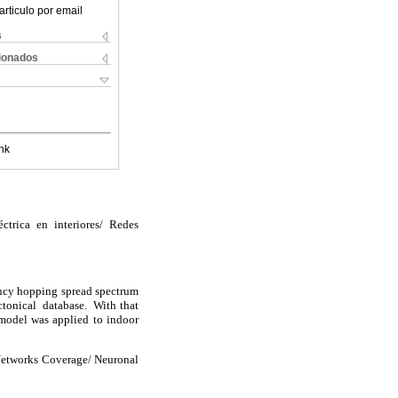
articulo por email
s
cionados
nk
ctrica en interiores/ Redes
1
ency hopping spread spectrum
ectonical database. With that
 model was applied to indoor
 Networks Coverage/ Neuronal