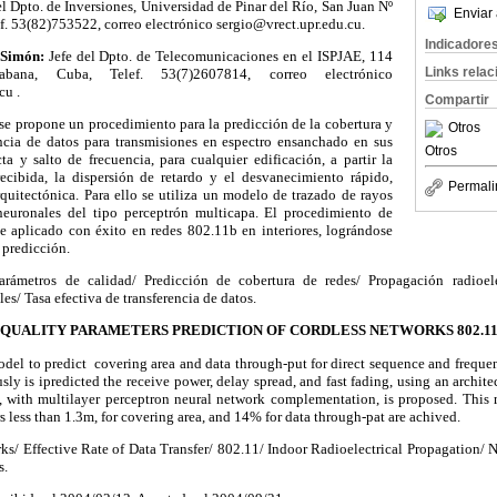
l Dpto. de Inversiones, Universidad de Pinar del Río, San Juan Nº
Enviar 
lf. 53(82)753522, correo electrónico sergio@vrect.upr.edu.cu.
Indicadore
 Simón:
Jefe del Dpto. de Telecomunicaciones en el ISPJAE, 114
Links rela
bana, Cuba, Telef. 53(7)2607814, correo electrónico
cu .
Compartir
 se propone un procedimiento para la predicción de la cobertura y
Otros
rencia de datos para transmisiones en espectro ensanchado en sus
Otros
ta y salto de frecuencia, para cualquier edificación, a partir la
ecibida, la dispersión de retardo y el desvanecimiento rápido,
Permali
quitectónica. Para ello se utiliza un modelo de trazado de rayos
uronales del tipo perceptrón multicapa. El procedimiento de
e aplicado con éxito en redes 802.11b en interiores, lográndose
 predicción.
arámetros de calidad/ Predicción de cobertura de redes/ Propagación radioelé
s/ Tasa efectiva de transferencia de datos.
QUALITY PARAMETERS PREDICTION OF CORDLESS NETWORKS 802.1
model to predict covering area and data through-put for direct sequence and frequ
usly is ipredicted the receive power, delay spread, and fast fading, using an archit
, with multilayer perceptron neural network complementation, is proposed. This
s less than 1.3m, for covering area, and 14% for data through-pat are achived.
s/ Effective Rate of Data Transfer/ 802.11/ Indoor Radioelectrical Propagation/
s.