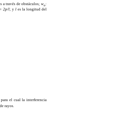
es a través de obstáculos;
w
:
o
= 2
p
/
l
; y
l
es la longitud del
ara el cual la interferencia
de rayos.