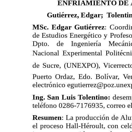
ENFRIAMIENTO DE
Gutiérrez, Edgar; Tolenti
MSc. Edgar Gutiérrez
: Coordi
de Estudios Energético y Profes
Dpto. de Ingeniería Mecánic
Nacional Experimental Politécni
de Sucre, (UNEXPO), Vicerrect
Puerto Ordaz, Edo. Bolívar, Ve
electrónico egutierrez@poz.unex
Ing. San Luis Tolentino:
desemp
teléfono 0286-7176935, correo e
Resumen
: La producción de Alu
el proceso Hall-Héroult, con cel