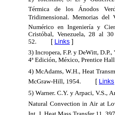
Térmica de los Ánodos Verd
Tridimensional. Memorias del
Numérico en Ingeniería y Cie
Cristóbal, Venezuela, 28 al 
[
Links
]
52.
3) Incropera, F.P. y DeWitt, D.P.
4ª Edición, México, Prentice Hall
4) McAdams, W.H., Heat Transmis
[
Links
McGraw-Hill, 1954.
5) Warner. C.Y. y Arpaci, V.S., 
Natural Convection in Air at Low
Int. J. Heat Mass Transfer 11, 39