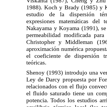
Viskanta (1987), Cheng y Zhu
1988). Koch y Brady (1985) y K
estudio de la dispersión té
expresiones matemáticas del t
Nakayama y Koyama (1991), se 
permeabilidad modificada para
Christopher y Middleman
(19
aproximación numérica
propuest
el coeficiente
de dispersión t
teóricas.
Shenoy (1993) introdujo una ve
Ley de Darcy propuesta por For
relacionados con el flujo convec
el fluido saturado tiene un
comp
potencia. Todos los
estudios ar