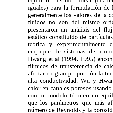
equilibrio
térmico local (las t
iguales)
para la formulación de 
generalmente los valores de la c
fluidos no son del mismo ord
presentaron un análisis del flu
estático constituido de partículas
teórica y
experimentalmente 
empaque
de sistemas de acond
Hwang
et al (1994, 1995) encon
fílmicos de transferencia de cal
afectar en gran proporción la tra
alta conductividad. Wu y Hwa
calor en canales porosos usando
con un modelo térmico
no equi
que los parámetros
que más afe
número de
Reynolds y la porosid