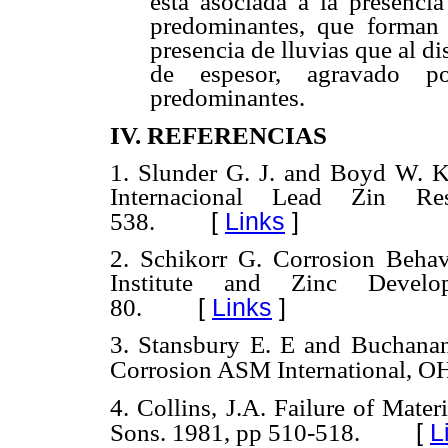
está asociada a la presenci
predominantes, que forman 
presencia de lluvias que al d
de espesor, agravado p
predominantes.
IV. REFERENCIAS
1. Slunder G. J. and Boyd W. K. 
Internacional Lead Zin Res
[
Links
]
538.
2. Schikorr G. Corrosion Behav
Institute and Zinc Devel
[
Links
]
80.
3. Stansbury E. E and Buchanan
Corrosion ASM International, O
4. Collins, J.A. Failure of Mat
[
L
Sons. 1981, pp 510-518.