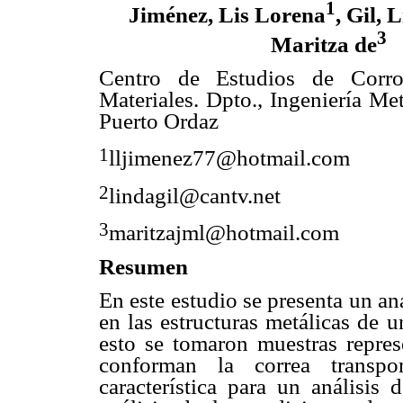
1
Jiménez, Lis Lorena
, Gil, 
3
Maritza de
Centro de Estudios de Corr
Materiales. Dpto., Ingeniería M
Puerto Ordaz
1
lljimenez77@hotmail.com
2
lindagil@cantv.net
3
maritzajml@hotmail.com
Resumen
En este estudio se presenta un aná
en las estructuras metálicas de 
esto se tomaron muestras repres
conforman la correa transpo
característica para un análisis 