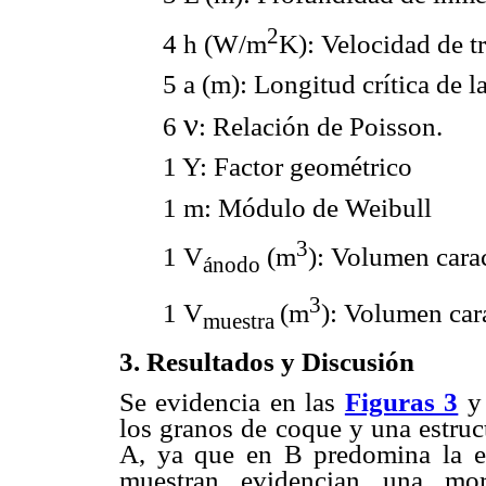
2
4 h (W/m
K): Velocidad de tr
5 a (m): Longitud crítica de la
ν
6
: Relación de Poisson.
1 Y: Factor geométrico
1 m: Módulo de Weibull
3
1 V
(m
): Volumen carac
ánodo
3
1 V
(m
): Volumen cara
muestra
3. Resultados y Discusión
Se evidencia en las
Figuras 3
los granos de coque y una estruc
A, ya que en B predomina la e
muestran evidencian una morfo