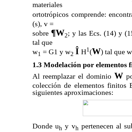
materiales
ortotrópicos comprende: encontr
(s),
v =
¶
W
sobre
; y las Ecs. (14) y (1
2
tal que
1
Î
W
w
= G1 y w
H
(
) tal que
1
2
1.3 Modelación por elementos f
W
Al reemplazar el dominio
po
colección de elementos finitos
siguientes aproximaciones:
Donde u
y v
pertenecen al su
h
h