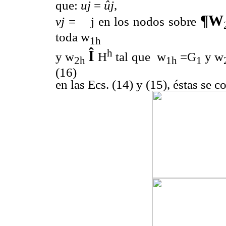
que:
uj
=
ûj
,
¶
W
vj
=
j en los nodos sobre
toda w
1h
h
Î
y w
H
tal que
w
=G
y w
2h
1h
1
(16)
en las Ecs. (14) y (15), éstas se c