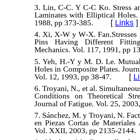
3. Lin, C-C. Y C-C Ko. Stress a
Laminates with Elliptical Holes
[
Links
]
1988, pp 373-385.
4. Xi, X-W y W-X. Fan.Stresses 
Pins Having Different Fittin
Mechanics. Vol. 117, 1991, pp 1
5. Yeh, H.-Y y M. D. Le. Mutual
Holes in Composite Plates. Jour
[
L
Vol. 12, 1993, pp 38-47.
6. Troyani, N., et al. Simultan
Conditions on Theoretical Stres
Journal of Fatigue. Vol. 25, 2003
7. Sánchez, M. y Troyani, N. Fa
en Piezas Cortas de Materiales 
Vol. XXII, 2003, pp 2135-2144.