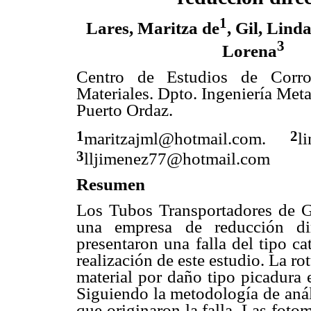
1
Lares, Maritza de
, Gil, Lind
3
Lorena
Centro de Estudios de Corr
Materiales. Dpto. Ingeniería Met
Puerto Ordaz.
1
2
maritzajml@hotmail.com.
l
3
lljimenez77@hotmail.com
Resumen
Los Tubos Transportadores de G
una empresa de reducción dir
presentaron una falla del tipo ca
realización de este estudio. La ro
material por daño tipo picadura 
Siguiendo la metodología de análi
que originaron la falla. Las fot