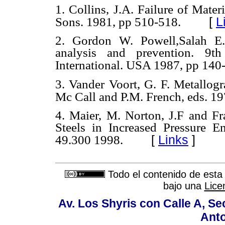
1. Collins, J.A. Failure of Mat
[
L
Sons. 1981, pp 510-518.
2. Gordon W. Powell,Salah E.
analysis and prevention. 9
International. USA 1987, pp 140
3. Vander Voort, G. F. Metallog
Mc Call and P.M. French, eds. 1
4. Maier, M. Norton, J.F and F
Steels in Increased Pressure E
[
Links
]
49.300 1998.
Todo el contenido de esta 
bajo una
Lice
Av. Los Shyris con Calle A, S
Anto